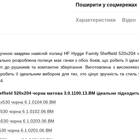
Поширити у соцмережах
Характеристики
Відео
ною завдяки навісній полиці HF Hygge Family Sheffield 520х204 ч
ально розроблена полиця має гачки з обох боків, що робить її іде
п до рушників та компактне зберігання. Виготовлена з високоякісн
робить її ідеальним вибором для тих, хто цінує зручність та стиль 
04.
field 520х204 чорна матова 3.0.1100.13.BM ідеально підходить
х530 чорна 6.1.0104.06.BM
530 чорна 6.1.0102.06.BM
х530 чорна 6.1.0203.06.BM
530 чорна 6.1.0201.06.BM