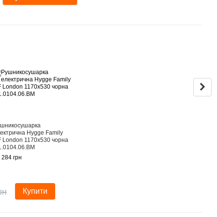
Раз
шникосушарка
Поли
ектрична Hygge Family
рушн
 London 1170х530 чорна
Famil
1.0104.06.BM
чорн
3.0.
 284 грн
1 512
9 
рн
Купити