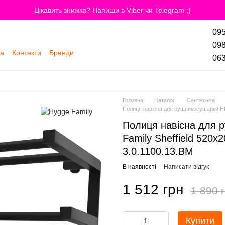
Цікавить знижка? Напиши в Viber чи Telegram ;)
095
098
та
Контакти
Бренди
063
Головна
Каталог
Сантехніка
Полиця навісна для рушникосушарки HF 
Полиця навісна для 
Family Sheffield 520х
3.0.1100.13.BM
В наявності
Написати відгук
1 512 грн
1 890 
Купити