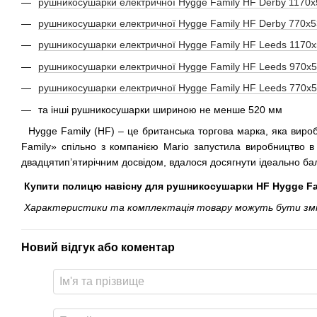
рушникосушарки електричної Hygge Family HF Derby 1170х
рушникосушарки електричної Hygge Family HF Derby 770х5
рушникосушарки електричної Hygge Family HF Leeds 1170х
рушникосушарки електричної Hygge Family HF Leeds 970х5
рушникосушарки електричної Hygge Family HF Leeds 770х5
та інші рушникосушарки шириною не менше 520 мм
Hygge Family (HF) – це британська торгова марка, яка вироб
Family» спільно з компанією Mario запустила виробництво в
двадцятип’ятирічним досвідом, вдалося досягнути ідеально бал
Купити полицю навісну для рушникосушарки HF Hygge Fami
Характеристики та комплектація товару можуть бути змінен
Новий відгук або коментар