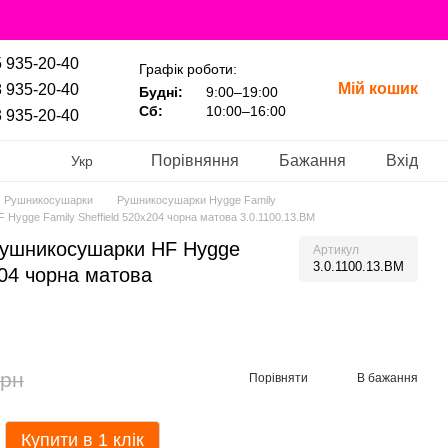
 935-20-40
Графік роботи:
Мій кошик
 935-20-40
Будні:
9:00–19:00
Сб:
10:00–16:00
 935-20-40
Порівняння
Бажання
Вхід
Укр
Рушникосушарки
Рушникосушарки Hygge Family
Hygge Family Sheffield 520х204 чорна матова 3.0.1100.13.BM
рушникосушарки HF Hygge
Артикул
3.0.1100.13.BM
204 чорна матова
грн
Порівняти
В бажання
Купити в 1 клік