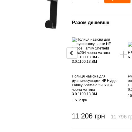
Разом дешевше
Полиця навісна для
Ру
рушникосушарки HF Hygge
ел
Family Sheffield 520х204
HF
чорна матова
6.
3.0.1100.13.BM
10
1 512 грн
11 206 грн
11 796 г