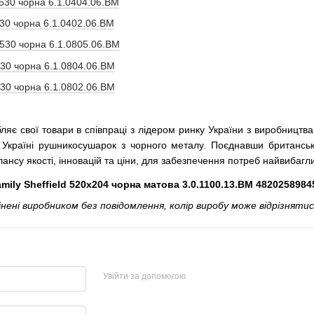
530 чорна 6.1.0404.06.BM
30 чорна 6.1.0402.06.BM
530 чорна 6.1.0805.06.BM
30 чорна 6.1.0804.06.BM
30 чорна 6.1.0802.06.BM
ляє свої товари в співпраці з лідером ринку України з виробниц
 Україні рушникосушарок з чорного металу. Поєднавши британські
ансу якості, інновацій та ціни, для забезпечення потреб найвибагли
ly Sheffield 520х204 чорна матова 3.0.1100.13.BM 482025898
і виробником без повідомлення, колір виробу може відрізнятися
Увійти за допомогою