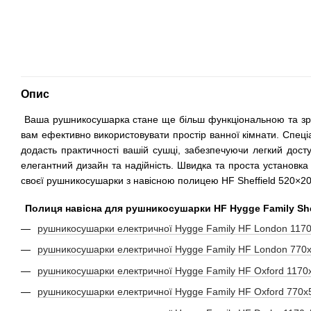
Опис
Ваша рушникосушарка стане ще більш функціональною та зруч
вам ефективно використовувати простір ванної кімнати. Спеці
додасть практичності вашій сушці, забезпечуючи легкий досту
елегантний дизайн та надійність. Швидка та проста установка 
своєї рушникосушарки з навісною полицею HF Sheffield 520×2
Полиця навісна для рушникосушарки HF Hygge Family Shef
рушникосушарки електричної Hygge Family HF London 1170
рушникосушарки електричної Hygge Family HF London 770х
рушникосушарки електричної Hygge Family HF Oxford 1170
рушникосушарки електричної Hygge Family HF Oxford 770х