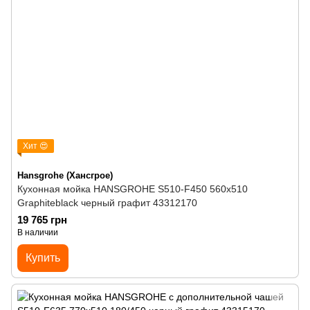
Хит 😍
Hansgrohe (Хансгрое)
Кухонная мойка HANSGROHE S510-F450 560х510
Graphiteblack черный графит 43312170
19 765 грн
В наличии
Купить