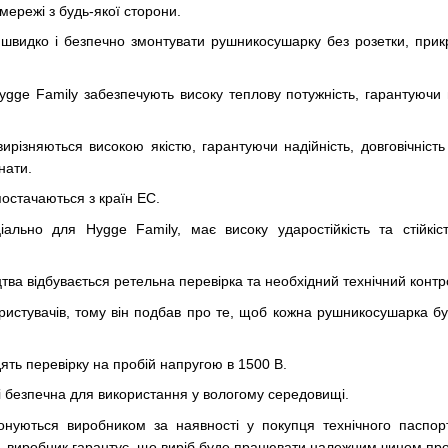
ережі з будь-якої сторони.
швидко і безпечно змонтувати рушникосушарку без розетки, при
Hygge Family забезпечують високу теплову потужність, гарантую
ирізняються високою якістю, гарантуючи надійність, довговічніст
нати.
постачаються з країн ЕС.
ально для Hygge Family, має високу ударостійкість та стійкі
тва відбувається ретельна перевірка та необхідний технічний контр
ристувачів, тому він подбав про те, щоб кожна рушникосушарка б
ять перевірку на пробій напругою в 1500 В.
 і безпечна для використання у вологому середовищі.
конуються виробником за наявності у покупця технічного паспорт
, виробник гарантує, що виріб буде працювати належним чином про