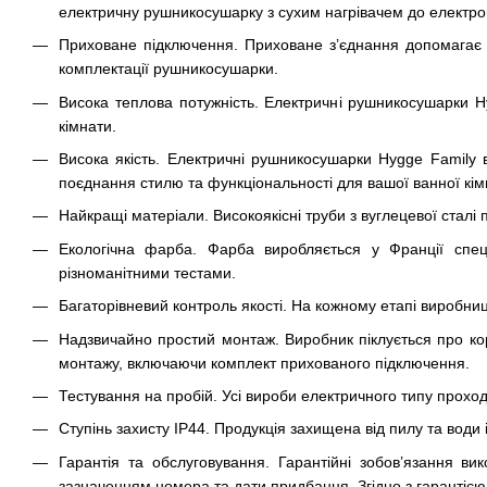
електричну рушникосушарку з сухим нагрівачем до електром
Приховане підключення. Приховане з’єднання допомагає 
комплектації рушникосушарки.
Висока теплова потужність. Електричні рушникосушарки 
кімнати.
Висока якість. Електричні рушникосушарки Hygge Family в
поєднання стилю та функціональності для вашої ванної кім
Найкращі матеріали. Високоякісні труби з вуглецевої сталі 
Екологічна фарба. Фарба виробляється у Франції спеці
різноманітними тестами.
Багаторівневий контроль якості. На кожному етапі виробниц
Надзвичайно простий монтаж. Виробник піклується про ко
монтажу, включаючи комплект прихованого підключення.
Тестування на пробій. Усі вироби електричного типу проход
Ступінь захисту IP44. Продукція захищена від пилу та води
Гарантія та обслуговування. Гарантійні зобов’язання ви
зазначенням номера та дати придбання. Згідно з гарантією