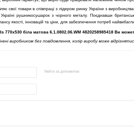
ляє свої товари в співпраці з лідером ринку України з виробниц
 Україні рушникосушарок з чорного металу. Поєднавши британські
ансу якості, інновацій та ціни, для забезпечення потреб найвибагли
 770х530 біла матова 6.1.0802.06.WM 4820258985418 Ви може
і виробником без повідомлення, колір виробу може відрізнятися
Увійти за допомогою