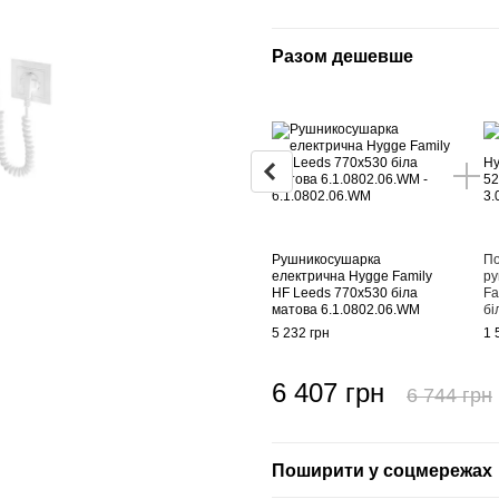
Разом дешевше
Рушникосушарка
По
електрична Hygge Family
ру
HF Leeds 770х530 біла
Fa
матова 6.1.0802.06.WM
бі
5 232 грн
1 
6 407 грн
6 744 грн
Поширити у соцмережах