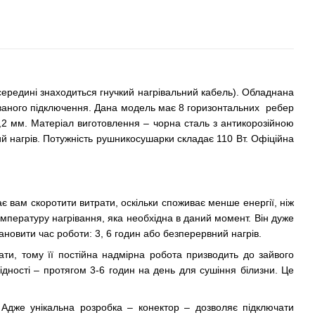
ередині знаходиться гнучкий нагрівальний кабель). Обладнана
ваного підключення. Дана модель має 8 горизонтальних ребер
1,2 мм. Матеріал виготовлення – чорна сталь з антикорозійною
ий нагрів. Потужність рушникосушарки складає 110 Вт. Офіційна
є вам скоротити витрати, оскільки споживає менше енергії, ніж
мпературу нагрівання, яка необхідна в даний момент. Він дуже
новити час роботи: 3, 6 годин або безперервний нагрів.
ати, тому її постійна надмірна робота призводить до зайвого
дності – протягом 3-6 годин на день для сушіння білизни. Це
 Адже унікальна розробка – конектор – дозволяє підключати