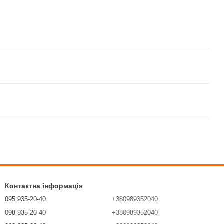
Контактна інформація
095 935-20-40
+380989352040
098 935-20-40
+380989352040