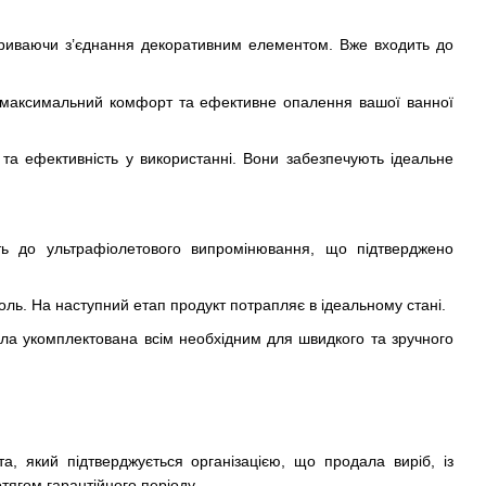
криваючи з’єднання декоративним елементом. Вже входить до
чи максимальний комфорт та ефективне опалення вашої ванної
ь та ефективність у використанні. Вони забезпечують ідеальне
сть до ультрафіолетового випромінювання, що підтверджено
оль. На наступний етап продукт потрапляє в ідеальному стані.
ула укомплектована всім необхідним для швидкого та зручного
а, який підтверджується організацією, що продала виріб, із
тягом гарантійного періоду.