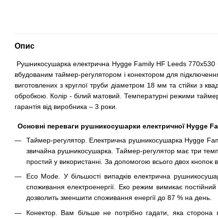
Опис
Рушникосушарка електрична Hygge Family HF Leeds 770х530 бі
вбудованим таймер-регулятором і конектором для підключенн
виготовлених з круглої труби діаметром 18 мм та стійки з кв
обробкою. Колір - білий матовий. Температурні режими таймер-
гарантія від виробника – 3 роки.
Основні переваги рушникосушарки електричної Hygge Fam
Таймер-регулятор. Електрична рушникосушарка Hygge Family
звичайна рушникосушарка. Таймер-регулятор має три темпер
простий у використанні. За допомогою всього двох кнопок в
Eco Mode. У більшості випадків електрична рушникосушар
споживання електроенергії. Еко режим вимикає постійний 
дозволить зменшити споживання енергії до 87 % на день.
Конектор. Вам більше не потрібно гадати, яка сторона 