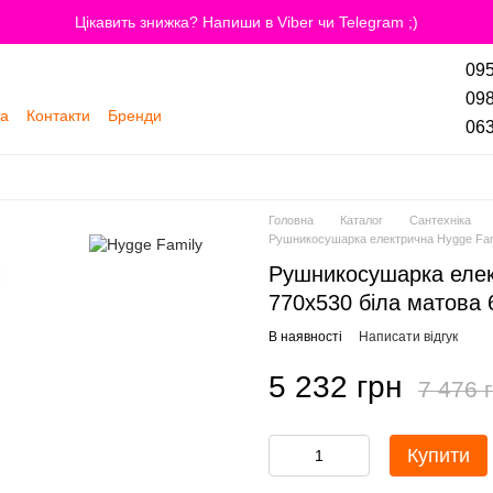
Цікавить знижка? Напиши в Viber чи Telegram ;)
095
098
та
Контакти
Бренди
063
Головна
Каталог
Сантехніка
Рушникосушарка електрична Hygge Fami
Рушникосушарка елек
770х530 біла матова
В наявності
Написати відгук
5 232 грн
7 476 
Купити