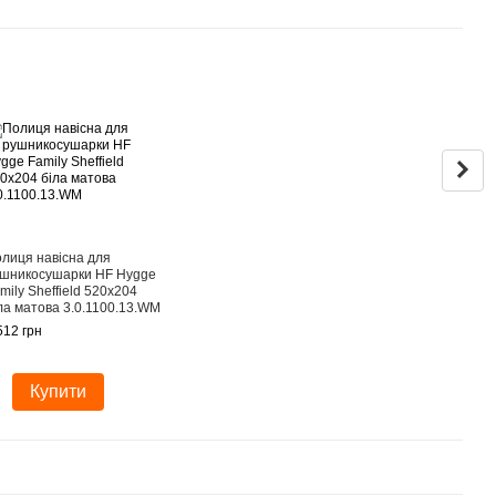
Раз
лиця навісна для
Рушн
шникосушарки HF Hygge
елек
mily Sheffield 520х204
HF L
ла матова 3.0.1100.13.WM
мато
512 грн
5 232
6 
Купити