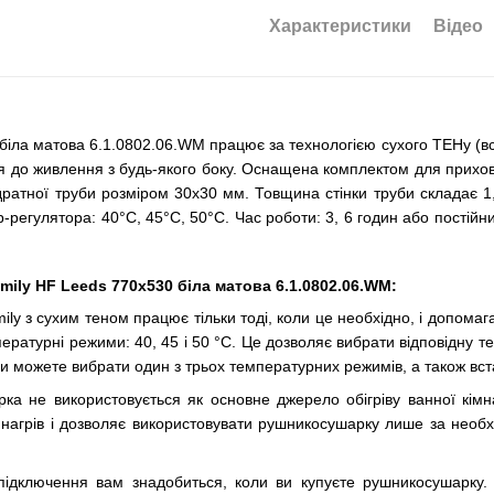
Характеристики
Відео
ла матова 6.1.0802.06.WM працює за технологією сухого ТЕНу (вс
я до живлення з будь-якого боку. Оснащена комплектом для прихо
адратної труби розміром 30х30 мм. Товщина стінки труби складає 
регулятора: 40°С, 45°С, 50°С. Час роботи: 3, 6 годин або постійн
ily HF Leeds 770х530 біла матова 6.1.0802.06.WM:
 з сухим теном працює тільки тоді, коли це необхідно, і допомага
атурні режими: 40, 45 і 50 °С. Це дозволяє вибрати відповідну те
и можете вибрати один з трьох температурних режимів, а також вста
ка не використовується як основне джерело обігріву ванної кімн
нагрів і дозволяє використовувати рушникосушарку лише за необхі
підключення вам знадобиться, коли ви купуєте рушникосушарку.