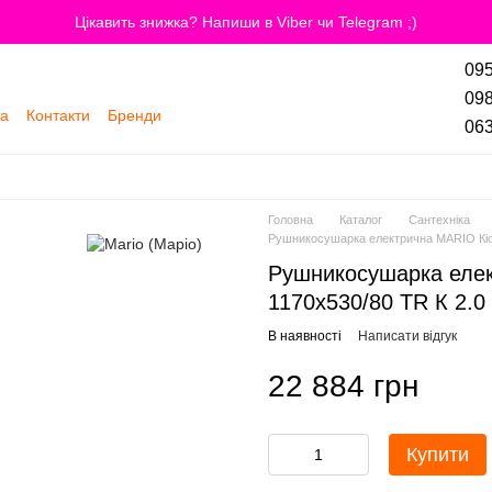
Цікавить знижка? Напиши в Viber чи Telegram ;)
095
098
та
Контакти
Бренди
063
Головна
Каталог
Сантехніка
Рушникосушарка електрична MARIO Кіот
Рушникосушарка елек
1170х530/80 TR К 2.0
В наявності
Написати відгук
22 884 грн
Купити