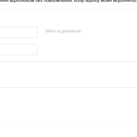
і виробником без повідомлення, колір виробу може відрізнятися
Увійти за допомогою