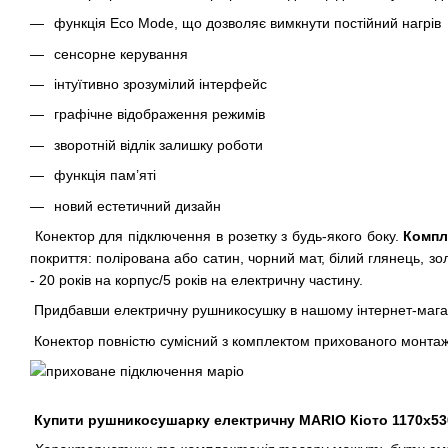
функція Eco Mode, що дозволяє вимкнути постійний нагрів
сенсорне керування
інтуїтивно зрозумілий інтерфейс
графічне відображення режимів
зворотній відлік залишку роботи
функція пам’яті
новий естетичний дизайн
Конектор для підключення в розетку з будь-якого боку.
Компл
покриття: полірована або сатин, чорний мат, білий глянець, зо
- 20 років на корпус/5 років на електричну частину.
Придбавши електричну рушникосушку в нашому інтернет-магаз
Конектор повністю сумісний з комплектом прихованого монтаж
Купити рушникосушарку електричну MARIO Кіото 1170х530/