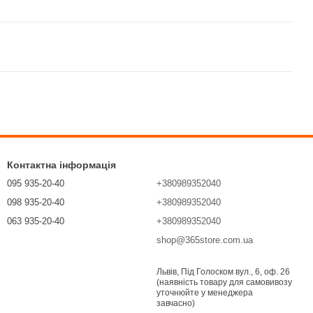
Контактна інформація
095 935-20-40
+380989352040
098 935-20-40
+380989352040
063 935-20-40
+380989352040
shop@365store.com.ua
Передзвонити вам?
Львів, Під Голоском вул., 6, оф. 26
(наявність товару для самовивозу
уточнюйте у менеджера
завчасно)