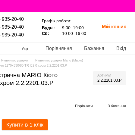
 935-20-40
Графік роботи:
Мій кошик
 935-20-40
Будні:
9:00–19:00
Сб:
10:00–16:00
 935-20-40
Порівняння
Бажання
Вхід
Укр
Рушникосушарки
Рушникосушарки Mario (Маріо)
о 1170х530/80 TR К 2.0 хром 2.2.2201.03.P
трична MARIO Кіото
Артикул
2.2.2201.03.P
 хром 2.2.2201.03.P
Порівняти
В бажання
Купити в 1 клік