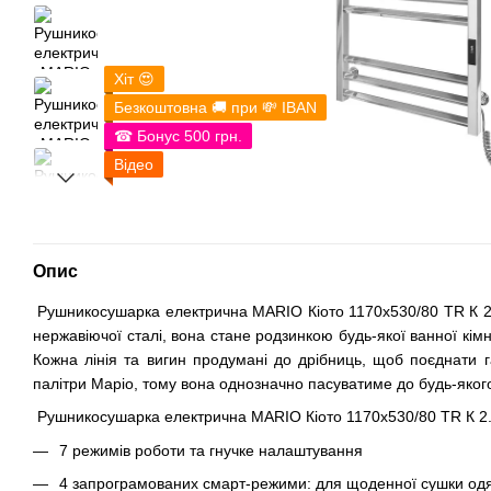
Хіт 😍
Безкоштовна 🚚 при 💸 IBAN
☎ Бонус 500 грн.
Відео
Опис
Рушникосушарка електрична MARIO Кіото 1170х530/80 TR К 2.0
нержавіючої сталі, вона стане родзинкою будь-якої ванної кімн
Кожна лінія та вигин продумані до дрібниць, щоб поєднат
палітри Маріо, тому вона однозначно пасуватиме до будь-яког
Рушникосушарка електрична MARIO Кіото 1170х530/80 TR К 2.
7 режимів роботи та гнучке налаштування
4 запрограмованих смарт-режими: для щоденної сушки одягу