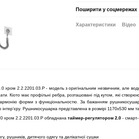
Поширити у соцмережах
Характеристики
Відео
 хром 2.2.2201.03.P - модель з оригінальним незвичним, але вод
ати. Кіото має профільні ребра, розташовані під кутом, які створюют
и гармонію форми з функціональностю. За бажанням рушникосушар
о інтер’єру. Рушникосушарка представлена в розмірі 1170x530 мм т
0 хром 2.2.2201.03.P обладнана
таймер-регулятором 2.0
- смарт-
, рушників, дитячого одягу та делікатної сушки