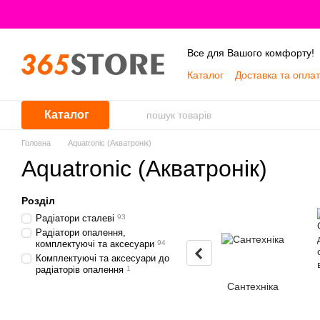
Перейти до основного контенту
Все для Вашого комфорту!
Каталог
Доставка та опла
Про нас
Каталог
Головна
Aquatronic (Акватронік)
Aquatronic (Акватронік)
Розділ
Радіатори сталеві
93
Радіатори опалення,
комплектуючі та аксесуари
94
Комплектуючі та аксесуари до
радіаторів опалення
1
Сантехніка