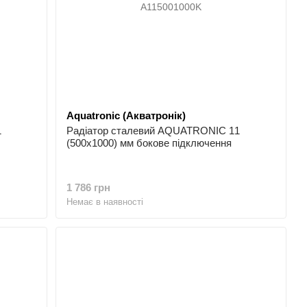
Aquatronic (Акватронік)
1
Радіатор сталевий AQUATRONIC 11
(500x1000) мм бокове підключення
1 786 грн
Немає в наявності