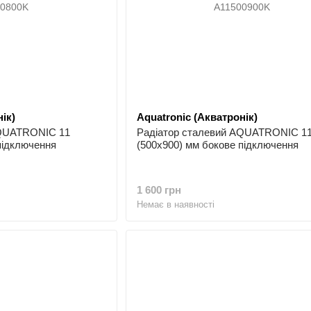
ік)
Aquatronic (Акватронік)
AQUATRONIC 11
Радіатор сталевий AQUATRONIC 1
підключення
(500x900) мм бокове підключення
1 600 грн
Немає в наявності