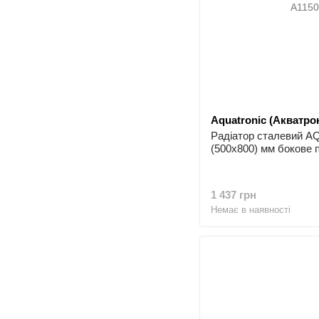
Aquatronic (Акватрон
Радіатор сталевий 
(500x800) мм бокове 
1 437 грн
Немає в наявності