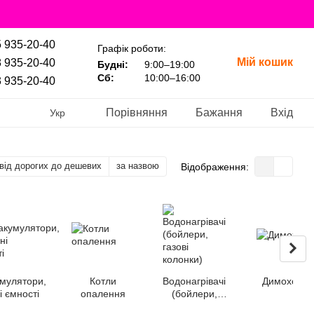
 935-20-40
Графік роботи:
Мій кошик
 935-20-40
Будні:
9:00–19:00
Сб:
10:00–16:00
 935-20-40
Порівняння
Бажання
Вхід
Укр
від дорогих до дешевих
за назвою
Відображення:
мулятори,
Котли
Водонагрівачі
Димоходи
 ємності
опалення
(бойлери,
газові колонки)