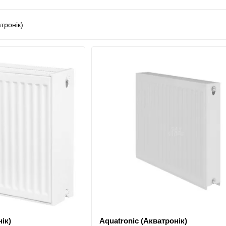
одопостачання
та аксесуари
ік)
Aquatronic (Акватронік)