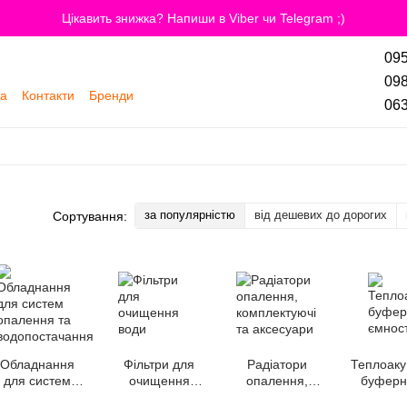
Цікавить знижка? Напиши в Viber чи Telegram ;)
095
098
та
Контакти
Бренди
063
за популярністю
від дешевих до дорогих
Сортування:
Обладнання
Фільтри для
Радіатори
Теплоаку
для систем
очищення
опалення,
буферні
опалення та
води
комплектуючі