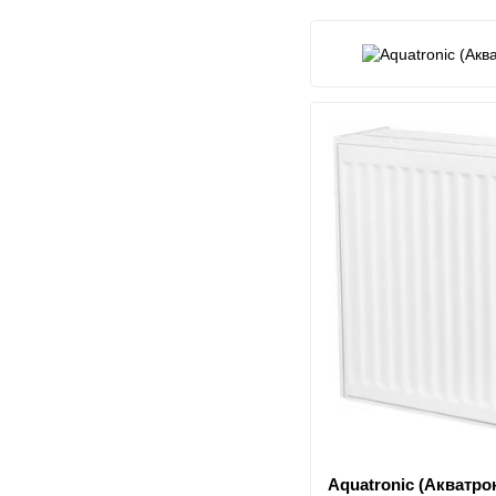
в
Aquatronic (Акватрон