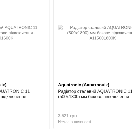
ік)
Aquatronic (Акватронік)
AQUATRONIC 11
Радіатор сталевий AQUATRONIC 1
 підключення
(500x1800) мм бокове підключення
3 521 грн
Немає в наявності