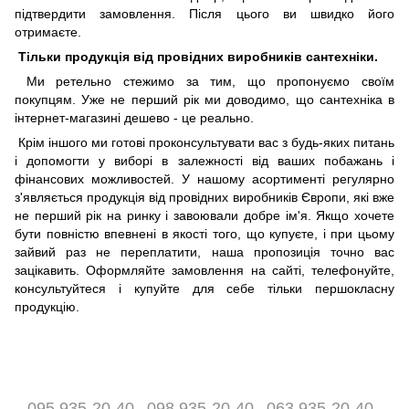
підтвердити замовлення. Після цього ви швидко його
отримаєте.
Тільки продукція від провідних виробників сантехніки.
Ми ретельно стежимо за тим, що пропонуємо своїм
покупцям. Уже не перший рік ми доводимо, що сантехніка в
інтернет-магазині дешево - це реально.
Крім іншого ми готові проконсультувати вас з будь-яких питань
і допомогти у виборі в залежності від ваших побажань і
фінансових можливостей. У нашому асортименті регулярно
з'являється продукція від провідних виробників Європи, які вже
не перший рік на ринку і завоювали добре ім'я. Якщо хочете
бути повністю впевнені в якості того, що купуєте, і при цьому
зайвий раз не переплатити, наша пропозиція точно вас
зацікавить. Оформляйте замовлення на сайті, телефонуйте,
консультуйтеся і купуйте для себе тільки першокласну
продукцію.
095 935-20-40
098 935-20-40
063 935-20-40