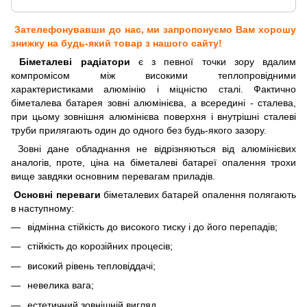
Зателефонувавши до нас, ми запропонуємо Вам хорошу
знижку на будь-який товар з нашого сайту!
Біметалеві радіатори
є з певної точки зору вдалим
компромісом між високими теплопровідними
характеристиками алюмінію і міцністю сталі. Фактично
біметалева батарея зовні алюмінієва, а всередині - сталева,
при цьому зовнішня алюмінієва поверхня і внутрішні сталеві
труби прилягають один до одного без будь-якого зазору.
Зовні дане обладнання не відрізняються від алюмінієвих
аналогів, проте, ціна на біметалеві батареї опалення трохи
вище завдяки основним перевагам приладів.
Основні переваги
біметалевих батарей опалення полягають
в наступному:
відмінна стійкість до високого тиску і до його перепадів;
стійкість до корозійних процесів;
високий рівень тепловіддачі;
невелика вага;
естетичний зовнішній вигляд.