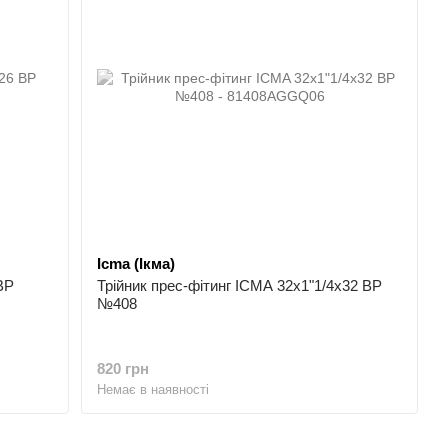
Icma (Ікма)
ВР
Трійник прес-фітинг ICMA 32х1"1/4х32 ВР
№408
820 грн
Немає в наявності