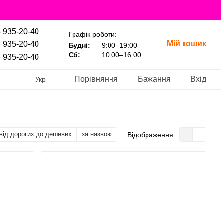
 935-20-40
Графік роботи:
Мій кошик
 935-20-40
Будні:
9:00–19:00
Сб:
10:00–16:00
 935-20-40
Порівняння
Бажання
Вхід
Укр
від дорогих до дешевих
за назвою
Відображення: