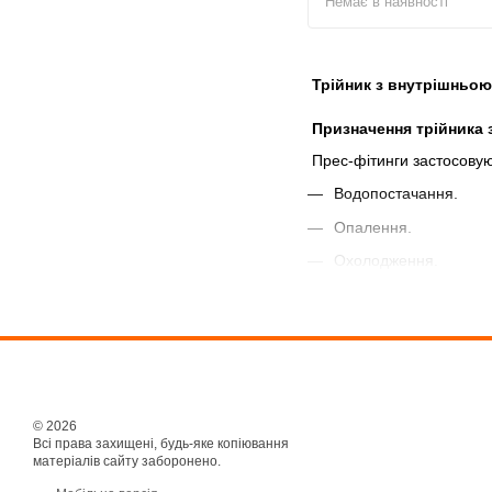
Немає в наявності
Трійник з внутрішньою 
Призначення трійника 
Прес-фітинги застосовую
Водопостачання.
Опалення.
Охолодження.
Прес-фітинги були ство
швидкість у монтажу, в 
труби стискає гільзу з н
нержавіючої сталі, які б
Купити трійник з внутр
© 2026
Всі права захищені, будь-яке копіювання
матеріалів сайту заборонено.