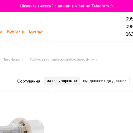
Цікавить знижка? Напиши в Viber чи Telegram ;)
095
098
та
Контакти
Бренди
063
Прес фітинги
Трійник з внутрішньою різьбою (прес фітинг)
за популярністю
від дешевих до дорогих
Сортування: