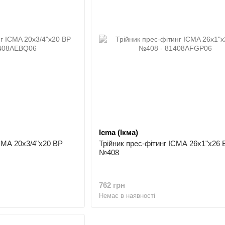
Icma (Ікма)
ICMA 20х3/4"х20 ВР
Трійник прес-фітинг ICMA 26х1"х26 
№408
762 грн
Немає в наявності