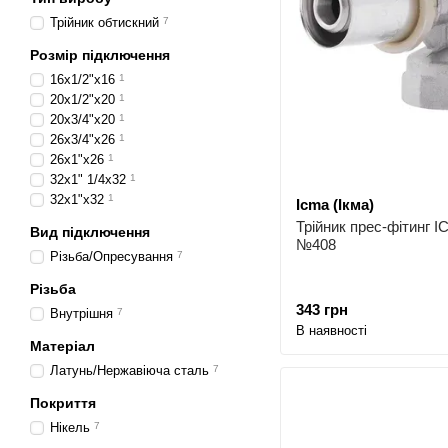
Трійник обтискний
7
Розмір підключення
16х1/2"х16
1
20х1/2"х20
1
20х3/4"х20
1
26х3/4"х26
1
26х1"х26
1
32х1" 1/4х32
1
32х1"х32
1
Icma (Ікма)
Трійник прес-фітинг 
Вид підключення
№408
Різьба/Опресування
7
Різьба
343 грн
Внутрішня
7
В наявності
Матеріал
Латунь/Нержавіюча сталь
7
Покриття
Нікель
7