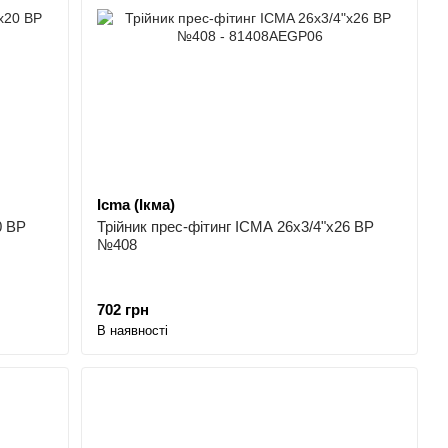
Icma (Ікма)
0 ВР
Трійник прес-фітинг ICMA 26х3/4"х26 ВР
№408
702 грн
В наявності