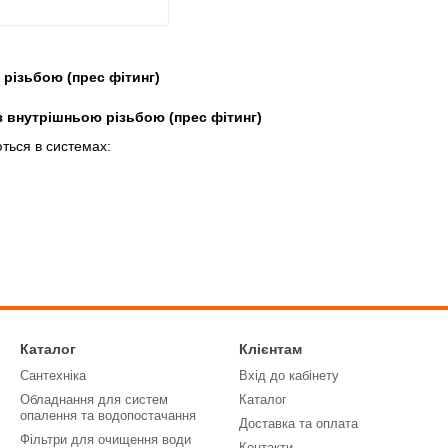
різьбою (прес фітинг)
з внутрішньою різьбою (прес фітинг)
ться в системах:
рені для монтажу з радіальною пресовкою. Даний тип з'єднання 
сукупності з чудовою герметичністю в умовах високого тиску і т
ержавіючої сталі, яка надійно фіксує трубу на фітингу. Механічне
ули розроблені спеціально для того, щоб пресування відбувалося т
Каталог
Клієнтам
ішньою різьбою (прес фітинг) Ви можете в нашому інтернет-м
Сантехніка
Вхід до кабінету
Обладнання для систем
Каталог
опалення та водопостачання
Доставка та оплата
Фільтри для очищення води
Контакти