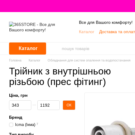
Перейти до основного контенту
Все для Вашого комфорту!
Каталог
Доставка та опла
Про нас
Каталог
Головна
Каталог
Обладнання для систем опалення та водопостачання
Трійник з внутрішньою
різьбою (прес фітинг)
Ціна, грн
Від Ціна, грн
До Ціна, грн
ОК
Бренд
Icma (Ікма)
7
Тип виробу