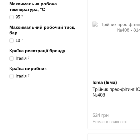
Максимальна робоча
температура, °C
95
7
Максимальний робочий тиск,
бар
10
7
Країна реєстрації бренду
Італія
7
Країна виробник
Італія
7
Icma (Ікма)
Трійник прес-фітинг 
№408
524 грн
Немає в наявності