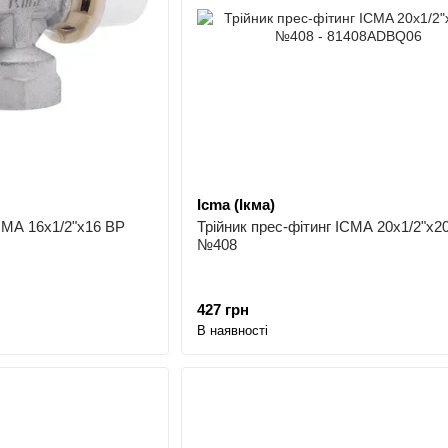
Icma (Ікма)
ICMA 16х1/2"х16 ВР
Трійник прес-фітинг ICMA 20х1/2"х2
№408
427 грн
В наявності