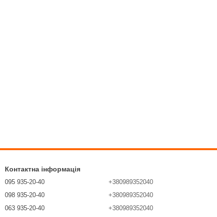
мав всезростаючий успіх через свою надзвичайну легкість і
емператури. Окремий прес на кожен діаметр металопластикової
 з'єднання забезпечує спеціальний профіль фітинга і гільзи із
рьома різними профілями.
Контактна інформація
агазині 365STORE.
095 935-20-40
+380989352040
098 935-20-40
+380989352040
063 935-20-40
+380989352040