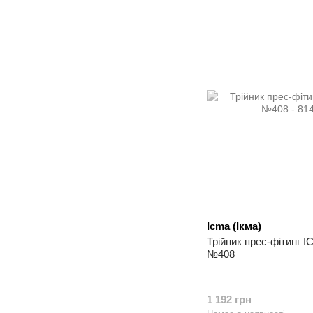
Icma (Ікма)
Трійник прес-фітинг 
№408
1 192 грн