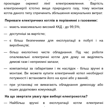
прокладки окремої лінії електроживлення. Вартість
електроенергії істотно вище природного газу, тому монтаж
котла даного типу спричинить збільшення комунальних витрат.
Переваги електричних котлів в порівнянні з газовими:
мають максимально високий ККД - до 99,5%;
доступніші за вартістю;
є більш безпечними для експлуатації в побуті і на
виробництві;
більш екологічно чисте обладнання. Під час роботи
опалювальні електричні котли для дому не виділяють
димові гази і неприємні запахи;
компактніші за габаритами і як наслідок - більш зручні в
монтажі. Ви можете купити електричний котел необхідної
потужності і встановити його на кухні або у ванній;
при установці не вимагають обладнання димоходу або
інших додаткових комунікацій.
На що звертати увагу при виборі електрокотла?
Найбільш зручні в експлуатації котли електричні