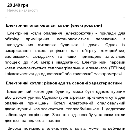
28 140 грн
Немає в наявності
Електричні опалювальні котли (електрокотли)
Електричні котли опалення (електрокотли) - прилади для
обігріву приміщення, встановлюються переважно в
індивідуальних житлових будинках і дачах. Однак їх
використання також доцільно для обігріву комерційних,
виставкових, складських та інших приміщень загальною
площею до 450 метрів квадратних. Електричний паровий
котел комплектується теплонагрівальним елементом (ТЕНом)
і підключається до однофазної або трифазної електромережі.
Електричні котли: різновиди та основні характеристики
Електричний котел для будинку може бути одноконтурним
або двоконтурним. Одноконтурні агрегати призначені суто для
опалення приміщень. Котел електричний опалювальний
двоконтурний комплектується теплообмінником і додатково
забезпечує нагрів води. Залежно від способу установки котли
діляться на підлогові і настінні.
Висока потужність електричного котла може потребувати