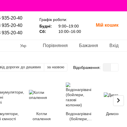
 935-20-40
Графік роботи:
Мій кошик
 935-20-40
Будні:
9:00–19:00
Сб:
10:00–16:00
 935-20-40
Порівняння
Бажання
Вхід
Укр
від дорогих до дешевих
за назвою
Відображення:
мулятори,
Котли
Водонагрівачі
Димоходи
 ємності
опалення
(бойлери,
газові колонки)