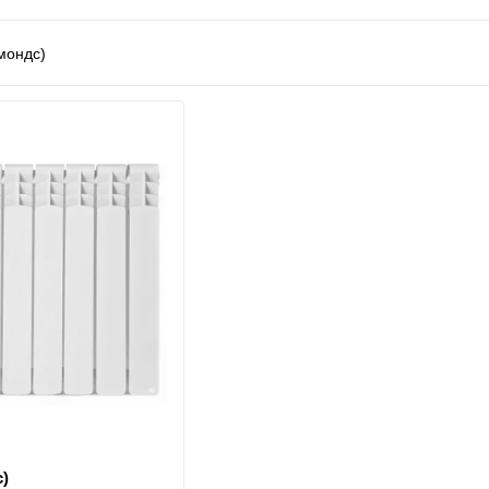
одопостачання
та аксесуари
)