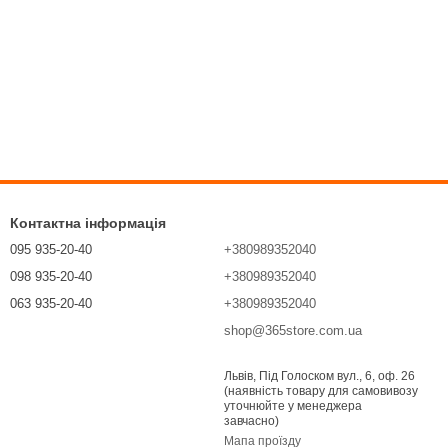
Контактна інформація
095 935-20-40
+380989352040
098 935-20-40
+380989352040
063 935-20-40
+380989352040
shop@365store.com.ua
Передзвонити вам?
Львів, Під Голоском вул., 6, оф. 26
(наявність товару для самовивозу
уточнюйте у менеджера
завчасно)
Мапа проїзду