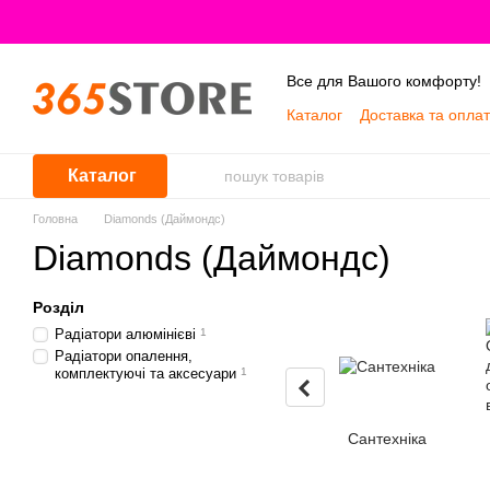
Перейти до основного контенту
Все для Вашого комфорту!
Каталог
Доставка та опла
Про нас
Каталог
Головна
Diamonds (Даймондс)
Diamonds (Даймондс)
Розділ
Радіатори алюмінієві
1
Радіатори опалення,
комплектуючі та аксесуари
1
Сантехніка