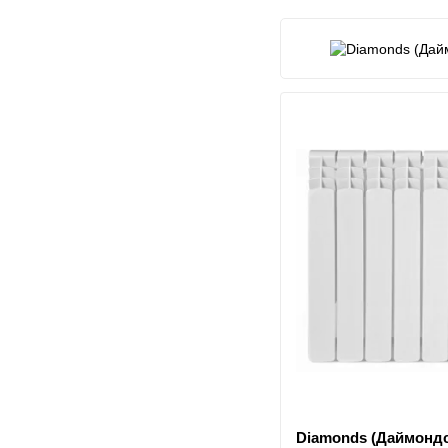
в
Diamonds (Даймондс