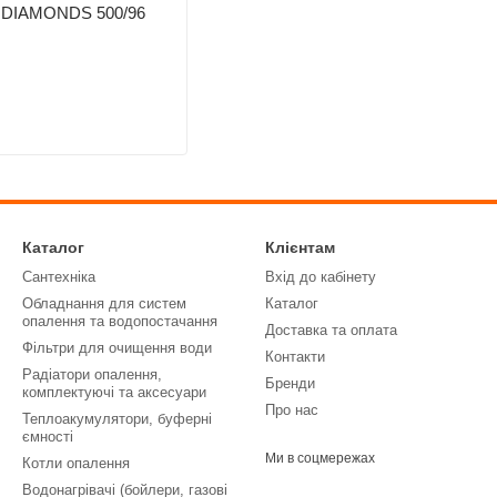
й DIAMONDS 500/96
Каталог
Клієнтам
Сантехніка
Вхід до кабінету
Обладнання для систем
Каталог
опалення та водопостачання
Доставка та оплата
Фільтри для очищення води
Контакти
Радіатори опалення,
Бренди
комплектуючі та аксесуари
Про нас
Теплоакумулятори, буферні
ємності
Ми в соцмережах
Котли опалення
Водонагрівачі (бойлери, газові