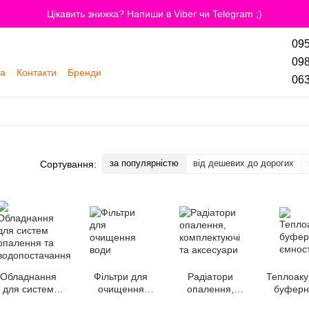
Цікавить знижка? Напиши в Viber чи Telegram ;)
095
098
та
Контакти
Бренди
063
за популярністю
від дешевих до дорогих
Сортування:
Обладнання
Фільтри для
Радіатори
Теплоаку
для систем
очищення
опалення,
буферні
опалення та
води
комплектуючі