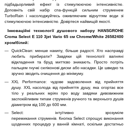
підбадьорливий ефект із стимулюючою інтенсивністю.
Доповніть свій набір спа-функцій сильним струменем
TurboRain і насолоджуйтесь оживляючим відчуттям води зі
стимулюючою інтенсивністю. Довіртеся найвищій якості.
Інноваційні технології душового набору HANSGROHE
Croma Select E 110 3jet Vario 65 см Chrome/White 26582400
хром/білий:
QuickClean: менше накипу, більше радості. Хто насправді
любить прибирати? Завдяки цій технології вапняні
відкладення та бруд миттєво зникають. Просто потріть
пальцем гнучкі силіконові диски або насадки. Це швидко та
зручно зводить очищення до мінімуму.
ХХL Performance: чудове задоволення від прийняття
душу. XXL насолода від прийняття душу, яка огортає все
тіло у реальних мріях про воду завдяки дивовижним
заспокійливим типам струменів ручного та верхнього душів
діаметром від 100 до 600 мм.
Select: інтуїтивно зрозуміле
перемикання струменів. Кнопка Select спрощує виконання
щоденних процедур у ванній кімнаті, оскільки достатньо