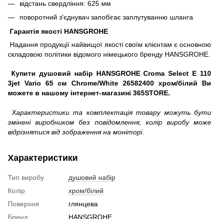
відстань свердління: 625 мм
поворотний з'єднувач запобігає заплутуванню шланга
Гарантія якості HANSGROHE
Надання продукції найвищої якості своїм клієнтам є основною
складовою політики відомого німецького бренду HANSGROHE.
Купити душовий набір HANSGROHE Croma Select E 110
3jet Vario 65 см Chrome/White 26582400 хром/білий Ви
можете в нашому інтернет-магазині 365STORE.
Характеристики та комплектація товару можуть бути
змінені виробником без повідомлення, колір виробу може
відрізнятися від зображення на моніторі.
Характеристики
Тип виробу
душовий набір
Колір
хром/білий
Поверхня
глянцева
Бренд
HANSGROHE