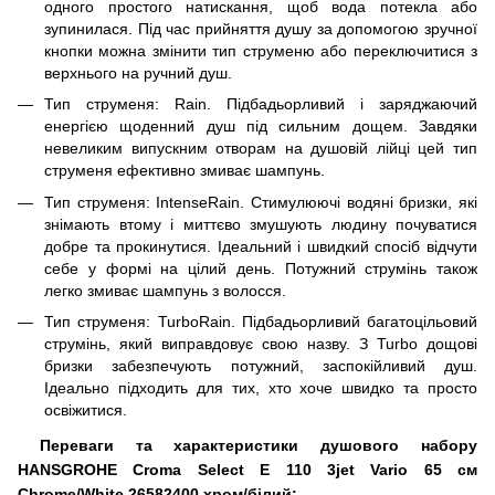
одного простого натискання, щоб вода потекла або
зупинилася. Під час прийняття душу за допомогою зручної
кнопки можна змінити тип струменю або переключитися з
верхнього на ручний душ.
Тип струменя: Rain. Підбадьорливий і заряджаючий
енергією щоденний душ під сильним дощем. Завдяки
невеликим випускним отворам на душовій лійці цей тип
струменя ефективно змиває шампунь.
Тип струменя: IntenseRain. Стимулюючі водяні бризки, які
знімають втому і миттєво змушують людину почуватися
добре та прокинутися. Ідеальний і швидкий спосіб відчути
себе у формі на цілий день. Потужний струмінь також
легко змиває шампунь з волосся.
Тип струменя: TurboRain. Підбадьорливий багатоцільовий
струмінь, який виправдовує свою назву. З Turbo дощові
бризки забезпечують потужний, заспокійливий душ.
Ідеально підходить для тих, хто хоче швидко та просто
освіжитися.
Переваги та характеристики душового набору
HANSGROHE Croma Select E 110 3jet Vario 65 см
Chrome/White 26582400 хром/білий: