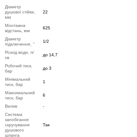
Діаметр
душової стійки,
22
мм
Монтажна
625
відстань, мм
Діаметр
1/2
підключення, ’’
Розхід води, л/
до 14,7
хв
Робочий тиск,
до 3
бар
Мінімальний
1
тиск, бар
Максимальний
6
тиск, бар
Вилив
-
Система
запобігання
скручування
Так
душового
шланга