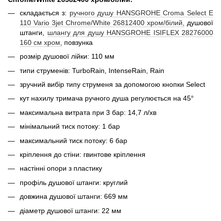
складається з:
ручного душу HANSGROHE Croma Select E
110 Vario 3jet Chrome/White 26812400 хром/білий,
душової
штанги,
шлангу для душу HANSGROHE ISIFLEX 28276000
160 см хром,
повзунка
розмір душової лійки: 110 мм
типи струменів: TurboRain, IntenseRain, Rain
зручний вибір типу струменя за допомогою кнопки Select
кут нахилу тримача ручного душа регулюється на 45°
максимальна витрата при 3 бар: 14,7 л/хв
мінімальний тиск потоку: 1 бар
максимальний тиск потоку: 6 бар
кріплення до стіни: гвинтове кріплення
настінні опори з пластику
профіль душової штанги: круглий
довжина душової штанги: 669 мм
діаметр душової штанги: 22 мм