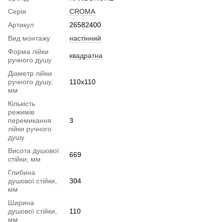
Серія
CROMA
Артикул
26582400
Вид монтажу
настінний
Форма лійки
квадратна
ручного душу
Діаметр лійки
ручного душу,
110х110
мм
Кількість
режимів
перемикання
3
лійки ручного
душу
Висота душової
669
стійки, мм
Глибина
душової стійки,
304
мм
Ширина
душової стійки,
110
мм