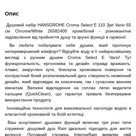
Опис
Душовий набір HANSGROHE Croma Select E 110 3jet Vario 65
см Chrome/White 26582400 хром/білий - різноманітне
задоволення від прийняття душу та зручні функції в гармонії.
Ви любите побалувати себе душем, який пропонує
неперевершений комфорт? Відчуйте воду в її найкрасивішому
вигляді з ручним душем Croma Select E Vario! Тут
функціональність, ергономіка та дизайн справді вражають:
плавні, закруглені кути, блискуча хромована поверхня та
контрастний білий розпилювальний диск створюють незмінний
дизайн, який відповідає як класичним, так і сучасним ванним
кімнатам. Вапняні відкладення на соплах легко видалити
пальцем (QuickClean), що гарантує тривале безперервне
використання продукту.
Інноваційна технологія для максимальної насолоди водою в
елегантній хромованій та білій естетиці.
Ваш асортимент душових функцій включає три різні типи
струменя: дощовий душ Rain ідеально підходить для миття
волосся. Потужний струмінь IntenseRain виявляє свій