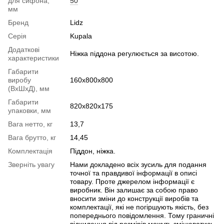
для сифона,
50
мм
Бренд
Lidz
Серія
Kupala
Додаткові
Ніжка піддона регулюється за висотою.
характеристики
Габарити
виробу
160х800х800
(ВхШхД), мм
Габарити
820х820х175
упаковки, мм
Вага нетто, кг
13,7
Вага брутто, кг
14,45
Комплектація
Піддон, ніжка.
Зверніть увагу
Нами докладено всіх зусиль для подання
точної та правдивої інформації в описі
товару. Проте джерелом інформації є
виробник. Він залишає за собою право
вносити зміни до конструкції виробів та
комплектації, які не погіршують якість, без
попереднього повідомлення. Тому граничні