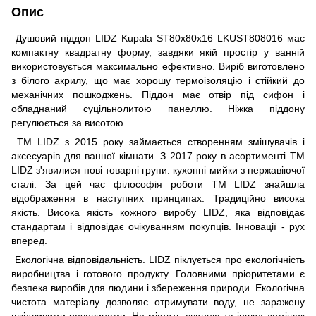
Опис
Душовий піддон LIDZ Kupala ST80x80x16 LKUST808016 має
компактну квадратну форму, завдяки якій простір у ванній
використовується максимально ефективно. Виріб виготовлено
з білого акрилу, що має хорошу термоізоляцію і стійкий до
механічних пошкоджень. Піддон має отвір під сифон і
обладнаний суцільнолитою панеллю. Ніжка піддону
регулюється за висотою.
ТМ LIDZ з 2015 року займається створенням змішувачів і
аксесуарів для ванної кімнати. З 2017 року в асортименті ТМ
LIDZ з'явилися нові товарні групи: кухонні мийки з нержавіючої
сталі. За цей час філософія роботи ТМ LIDZ знайшла
відображення в наступних принципах: Традиційно висока
якість. Висока якість кожного виробу LIDZ, яка відповідає
стандартам і відповідає очікуванням покупців. Інновації - рух
вперед.
Екологічна відповідальність. LIDZ піклується про екологічність
виробництва і готового продукту. Головними пріоритетами є
безпека виробів для людини і збереження природи. Екологічна
чистота матеріалу дозволяє отримувати воду, не заражену
шкідливими речовинами. Не містить свинцю та інших домішок