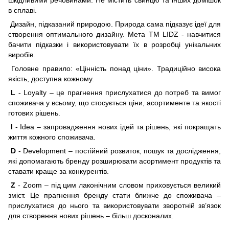
в сплаві.
Дизайн, підказаний природою. Природа сама підказує ідеї для
створення оптимального дизайну. Мета ТМ LIDZ - навчитися
бачити підказки і використовувати їх в розробці унікальних
виробів.
Головне правило: «Цінність понад ціни». Традиційно висока
якість, доступна кожному.
L
- Loyalty – це прагнення прислухатися до потреб та вимог
споживача у всьому, що стосується ціни, асортиментe та якості
готових рішень.
I
- Idea – запровадження нових ідей та рішень, які покращать
життя кожного споживача.
D
- Development – постійний розвиток, пошук та дослідження,
які допомагають бренду розширювати асортимент продуктів та
ставати краще за конкурентів.
Z
- Zoom – під цим лаконічним словом приховується великий
зміст. Це прагнення бренду стати ближче до споживача –
прислухатися до нього та використовувати зворотній зв’язок
для створення нових рішень – більш досконалих.