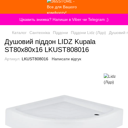
Цікавить знижка? Напиши в Viber чи Telegram ;)
Каталог
Сантехніка
Піддони
Піддони Lidz (Лідз)
Душовий 
Душовий піддон LIDZ Kupala
ST80x80x16 LKUST808016
Артикул:
LKUST808016
Написати відгук