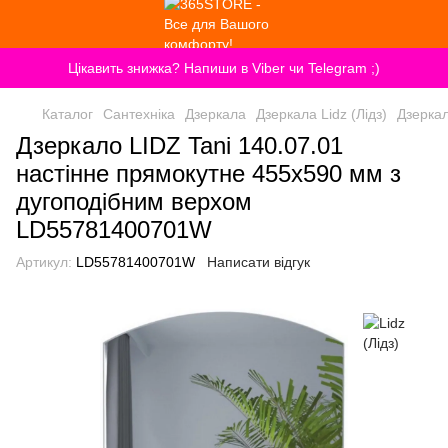
Цікавить знижка? Напиши в Viber чи Telegram ;)
Каталог
Сантехніка
Дзеркала
Дзеркала Lidz (Лідз)
Дзеркал
Дзеркало LIDZ Tani 140.07.01
настінне прямокутне 455х590 мм з
дугоподібним верхом
LD55781400701W
Артикул:
LD55781400701W
Написати відгук