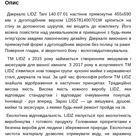
Опис
Дзеркало LIDZ Tani 140.07.01 настінне прямокутне 455х590
мм з дугоподібним верхом LD55781400701W кріпиться на
стіну за допомогою шурупів, які входять до комплекту. Його
можна помістити над умивальником в приміщенні з будь-яким
інтер‘єром завдяки лаконічному дизайну. Дзеркало виконано в
прямокутній формі з дугоподібним верхом без полиці та рами.
Поверхня гладка, зі зворотного боку - вологовідштовхувальна.
ТМ LIDZ з 2015 року займається створенням змішувачів і
аксесуарів для ванної кімнати. З 2017 року в асортименті ТМ
LIDZ з'явилися нові товарні групи: кухонні мийки з нержавіючої
сталі, дзеркала та інші. За цей час філософія роботи ТМ LIDZ
знайшла відображення в наступних принципах: Традиційно
висока якість. Висока якість кожного виробу LIDZ, яка
відповідає стандартам і відповідає очікуванням покупців.
Інновації - рух вперед. Зараз LIDZ — це змішувачі, душові,
мийки та аксесуари, з якими будь-який ремонт пройде на ізі.
Екологічна відповідальність. LIDZ піклується про екологічність
виробництва і готового продукту. Головними пріоритетами є
безпека виробів для людини і збереження природи. Екологічна
чистота матеріалу дозволяє отримувати воду, не заражену