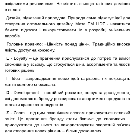
шкідливими речовинами. Не містить свинцю та інших домішок
в сплаві.
Дизайн, підказаний природою. Природа сама підказує ідеї для
створення оптимального дизайну. Мета ТМ LIDZ - навчитися
бачити підказки і використовувати їх в розробці унікальних
виробів.
Головне правило: «Цінність понад ціни». Традиційно висока
якість, доступна кожному.
L
- Loyalty – це прагнення прислухатися до потреб та вимог
споживача у всьому, що стосується ціни, асортиментe та якості
готових рішень.
I
- Idea – запровадження нових ідей та рішень, які покращать
життя кожного споживача.
D
- Development – постійний розвиток, пошук та дослідження,
які допомагають бренду розширювати асортимент продуктів та
ставати краще за конкурентів.
Z
- Zoom – під цим лаконічним словом приховується великий
зміст. Це прагнення бренду стати ближче до споживача –
прислухатися до нього та використовувати зворотній зв’язок
для створення нових рішень – більш досконалих.