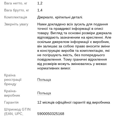
Вага нетто, кг
1,2
Вага брутто, кг
1,4
Комплектація
Дзеркало, кріпильні деталі.
Зверніть увагу
Нами докладено всіх зусиль для подання
точної та правдивої інформації в описі
товару. Вигляд та основні розміри дзеркала
відповідають зазначеним на кресленні. Але
оскільки джерелом інформації є виробник,
він залишає за собою право вносити зміни
в конструкцію виробів та комплектацію, які
не погіршують якість, без попереднього
повідомлення. Тому граничні відхилення
від розмірів можуть змінюватись у межах
нормативних вимог.
Країна
реєстрації
Польща
бренду
Країна-
Польща
виробник
Гарантія
12 місяців офіційної гарантії від виробника
Штрихкод GTIN
(EAN, UPC,
5900050325168