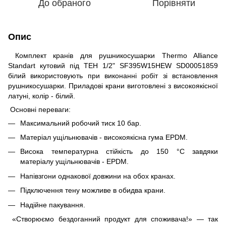
До обраного
Порівняти
Опис
Комплект кранів для рушникосушарки Thermo Alliance
Standart кутовий під ТЕН 1/2" SF395W15HEW SD00051859
білий використовують при виконанні робіт зі встановлення
рушникосушарки. Приладові крани виготовлені з високоякісної
латуні, колір - білий.
Основні переваги:
Максимальний робочий тиск 10 бар.
Матеріал ущільнювачів - високоякісна гума EPDM.
Висока температурна стійкість до 150 °C завдяки
матеріалу ущільнювачів - EPDM.
Напівзгони однакової довжини на обох кранах.
Підключення тену можливе в обидва крани.
Надійне пакування.
«Створюємо бездоганний продукт для споживача!» — так