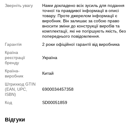
Зверніть увагу
Нами докладено всіх зусиль для подання
точної та правдивої інформації в описі
товару. Проте джерелом інформації є
виробник. Він залишає за собою право
вносити зміни до конструкції виробів та
комплектації, які не погіршують якість, без
попереднього повідомлення.
Гарантія
2 роки офіційної гарантії від виробника
Країна
реєстрації
Україна
бренду
Країна-
Китай
виробник
Штрихкод GTIN
(EAN, UPC,
6900034457358
ISBN)
Код
SD00051859
Відгуки