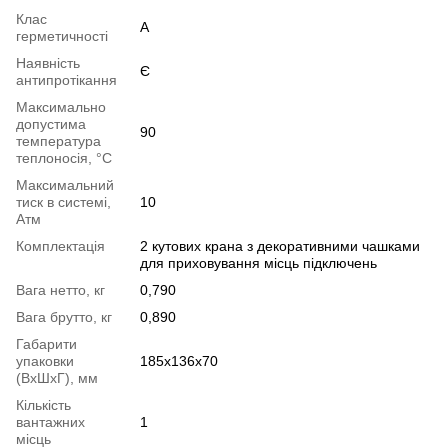
Клас
А
герметичності
Наявність
Є
антипротікання
Максимально
допустима
90
температура
теплоносія, °C
Максимальний
тиск в системі,
10
Атм
Комплектація
2 кутових крана з декоративними чашками
для приховування місць підключень
Вага нетто, кг
0,790
Вага брутто, кг
0,890
Габарити
упаковки
185х136х70
(ВхШхГ), мм
Кількість
вантажних
1
місць