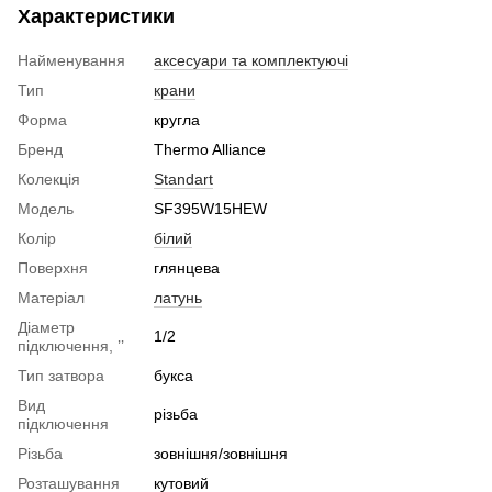
Характеристики
Найменування
аксесуари та комплектуючі
Тип
крани
Форма
кругла
Бренд
Thermo Alliance
Колекція
Standart
Модель
SF395W15HEW
Колір
білий
Поверхня
глянцева
Матеріал
латунь
Діаметр
1/2
підключення, ’’
Тип затвора
букса
Вид
різьба
підключення
Різьба
зовнішня/зовнішня
Розташування
кутовий