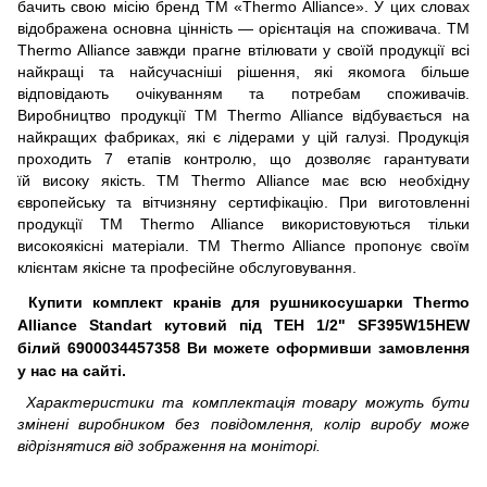
бачить свою місію бренд ТМ «Thermo Alliance». У цих словах
відображена основна цінність — орієнтація на споживача. ТМ
Thermo Alliance завжди прагне втілювати у своїй продукції всі
найкращі та найсучасніші рішення, які якомога більше
відповідають очікуванням та потребам споживачів.
Виробництво продукції ТМ Thermo Alliance відбувається на
найкращих фабриках, які є лідерами у цій галузі. Продукція
проходить 7 етапів контролю, що дозволяє гарантувати
їй високу якість. ТМ Thermo Alliance має всю необхідну
європейську та вітчизняну сертифікацію. При виготовленні
продукції ТМ Thermo Alliance використовуються тільки
високоякісні матеріали. ТМ Thermo Alliance пропонує своїм
клієнтам якісне та професійне обслуговування.
Купити комплект кранів для рушникосушарки Thermo
Alliance Standart кутовий під ТЕН 1/2" SF395W15HEW
білий 6900034457358 Ви можете оформивши замовлення
у нас на сайті.
Характеристики та комплектація товару можуть бути
змінені виробником без повідомлення, колір виробу може
відрізнятися від зображення на моніторі.