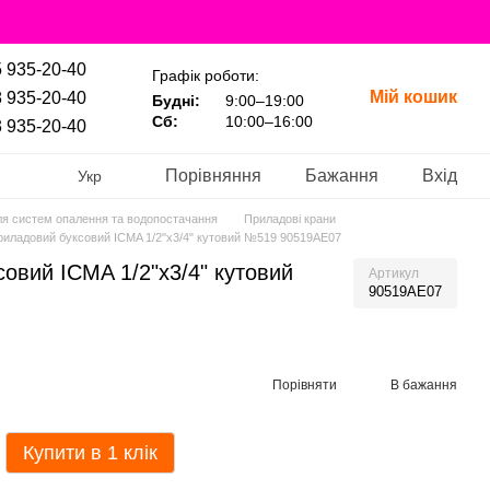
 935-20-40
Графік роботи:
Мій кошик
 935-20-40
Будні:
9:00–19:00
Сб:
10:00–16:00
 935-20-40
Порівняння
Бажання
Вхід
Укр
я систем опалення та водопостачання
Приладові крани
риладовий буксовий ICMA 1/2"х3/4" кутовий №519 90519AE07
овий ICMA 1/2"х3/4" кутовий
Артикул
90519AE07
Порівняти
В бажання
Купити в 1 клік