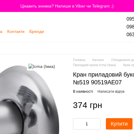
Цікавить знижка? Напиши в Viber чи Telegram ;)
095
098
та
Контакти
Бренди
063
Головна
Каталог
Обладнання дл
Приладові крани Icma (Ікма)
Кран п
Кран приладовий букс
№519 90519AE07
В наявності
Написати відгук
374 грн
Купити