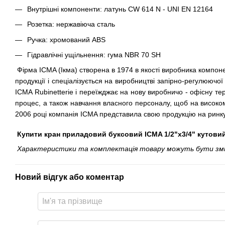
Внутрішні компоненти: латунь CW 614 N - UNI EN 12164
Розетка: нержавіюча сталь
Ручка: хромований ABS
Гідравлічні ущільнення: гума NBR 70 SH
Фірма ICMA (Ікма) створена в 1974 в якості виробника компоне
продукції і спеціалізується на виробництві запірно-регулююч
ICMA Rubinetterie і переїжджає на нову виробничо - офісну тер
процес, а також навчання власного персоналу, щоб на високом
2006 році компанія ICMA представила свою продукцію на ринку
Купити кран приладовий буксовий ICMA 1/2"х3/4" кутови
Характеристики та комплектація товару можуть бути змінен
Новий відгук або коментар