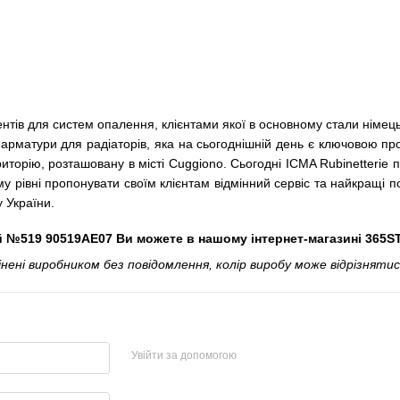
нтів для систем опалення, клієнтами якої в основному стали німецьк
ої арматури для радіаторів, яка на сьогоднішній день є ключовою п
иторію, розташовану в місті Cuggiono. Сьогодні ICMA Rubinetterie п
у рівні пропонувати своїм клієнтам відмінний сервіс та найкращі 
 України.
й №519 90519AE07 Ви можете в нашому інтернет-магазині 365S
і виробником без повідомлення, колір виробу може відрізнятися
Увійти за допомогою