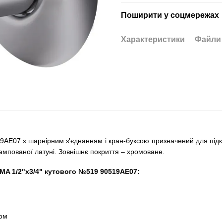
Поширити у соцмережах
Характеристики
Файли
9AE07 з шарнірним з'єднанням і кран-буксою призначений для під
ампованої латуні. Зовнішнє покриття – хромоване.
MA 1/2"х3/4" кутового №519 90519AE07:
ром