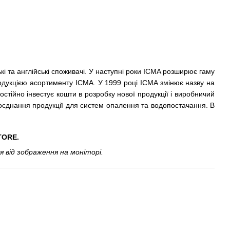
і та англійські споживачі. У наступні роки ICMA розширює гаму
родукцією асортименту ICMA. У 1999 році ICMA змінює назву на
остійно інвестує кошти в розробку нової продукції і виробничий
поєднання продукції для систем опалення та водопостачання. В
TORE.
 від зображення на моніторі.