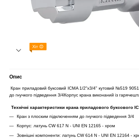
Хіт 😍
Опис
Кран приладовий буксовий ICMA 1/2"х3/4" кутовий №519 9051
до гнучкого підведення 3/4Корпус крана виконаний із гарячешт
Технічні характеристики крана приладового буксового IC
Кран з плоским підключенням до гнучкого підведення 3/4
Корпус: латунь CW 617 N - UNI EN 12165 - хром
Зовнішні компоненти: латунь CW 614 N - UNI EN 12164 - х