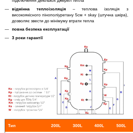
підключення декількох джерел тепла
відмінна теплоізоляція
– теплова ізоляція з
високоякісного пінополіуретану 5см + skay (штучна шкіра),
дозволяє звести до мінімуму втрати тепла
повна безпека експлуатації
3 роки гарантії
Тип
200L
300L
400L
500L