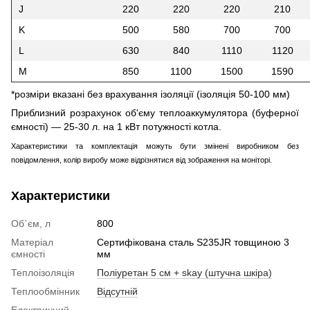
J
220
220
220
210
K
500
580
700
700
L
630
840
1110
1120
M
850
1100
1500
1590
*розміри вказані без врахування ізоляції (ізоляція 50-100 мм)
Приблизний розрахунок об'єму теплоаккумулятора (буферної
ємності) — 25-30 л. на 1 кВт потужності котла.
Характеристики та комплектація можуть бути змінені виробником без
повідомлення, колір виробу може відрізнятися від зображення на моніторі.
Характеристики
Об`єм, л
800
Матеріал
Сертифікована сталь S235JR товщиною 3
ємності
мм
Теплоізоляція
Поліуретан 5 см + skay (штучна шкіра)
Теплообмінник
Відсутній