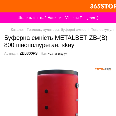
Цікавить знижка? Напиши в Viber чи Telegram ;)
Каталог
Теплоакумулятори, буферні ємності
Теплоакумулят
Буферна ємність METALBET ZB-(B)
800 пінополіуретан, skay
Артикул:
ZBB800PS
Написати відгук