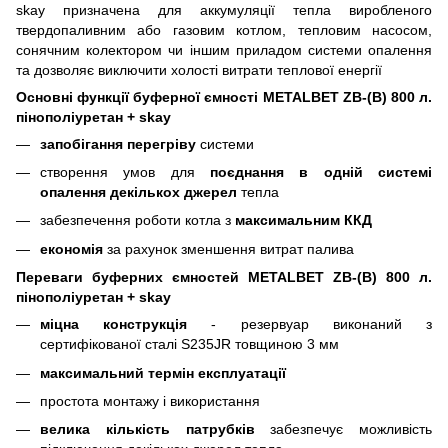
skay призначена для аккумуляції тепла виробленого
твердопаливним або газовим котлом, тепловим насосом,
сонячним колектором чи іншим приладом системи опалення
та дозволяє виключити холості витрати теплової енергії
Основні функції буферної ємності METALBET ZB-(B) 800 л.
пінополіуретан + skay
запобігання перегріву
системи
створення умов для
поєднання в одній системі
опалення декількох джерел
тепла
забезпечення роботи котла з
максимальним ККД
економія
за рахунок зменшення витрат палива
Переваги буферних ємностей METALBET ZB-(B) 800 л.
пінополіуретан + skay
міцна конструкція
- резервуар виконаний з
сертифікованої сталі S235JR товщиною 3 мм
максимальний термін експлуатації
простота монтажу і використання
велика кількість патрубків
забезпечує можливість