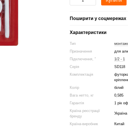
Купити
Поширити у соцмережах
Характеристики
Тип
монтажн
Призначення
для алю
Підключення, ″
1/2 - 1
Серія
SD118
Комплектація
футорка
кріпленн
Колір
білий
Вага нетто, кг
0,585
Гарантія
1 рік оф
Країна реєстрації
Україна
бренду
Країна-виробник
Китай