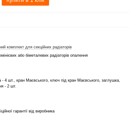
Купити в 1 клік
ий комплект для секційних радіаторів
мінієвих або біметалевих радіаторів опалення
 - 4 шт., кран Маєвського, ключ під кран Маєвського, заглушка,
я - 2 шт.
іційної гарантії від виробника