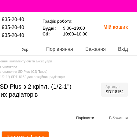
 935-20-40
Графік роботи:
Мій кошик
 935-20-40
Будні:
9:00–19:00
Сб:
10:00–16:00
 935-20-40
Порівняння
Бажання
Вхід
Укр
лення, комплектуючі та аксесуари
ів опалення
ів опалення SD Plus (СД Плюс)
1/2-1") SD118152 для секційних радіаторів
 Plus з 2 кріпл. (1/2-1")
Артикул
SD118152
их радіаторів
Порівняти
В бажання