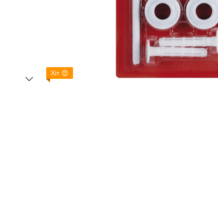
Хіт 😍