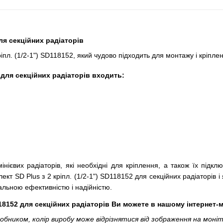
для секційних радіаторів
л. (1/2-1") SD118152, який чудово підходить для монтажу і кріплен
2 для секційних радіаторів входить:
ієвих радіаторів, які необхідні для кріплення, а також їх підкл
SD Plus з 2 кріпл. (1/2-1") SD118152 для секційних радіаторів і я
льною ефективністю і надійністю.
118152 для секційних радіаторів Ви можете в нашому інтернет-
ником, колір виробу може відрізнятися від зображення на моніт