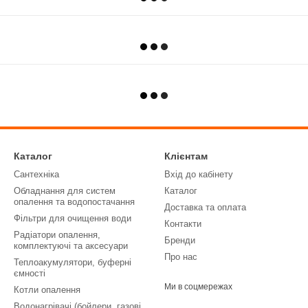
Каталог
Клієнтам
Сантехніка
Вхід до кабінету
Обладнання для систем
Каталог
опалення та водопостачання
Доставка та оплата
Фільтри для очищення води
Контакти
Радіатори опалення,
Бренди
комплектуючі та аксесуари
Про нас
Теплоакумулятори, буферні
ємності
Ми в соцмережах
Котли опалення
Водонагрівачі (бойлери, газові