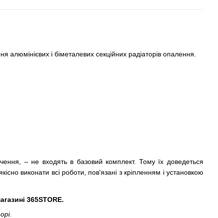
ня алюмінієвих і біметалевих секційних радіаторів опалення.
ючення, – не входять в базовий комплект. Тому їх доведеться
кісно виконати всі роботи, пов'язані з кріпленням і установкою
магазині 365STORE.
орі.