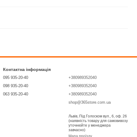
Контактна інформація
095 935-20-40
+380989352040
098 935-20-40
+380989352040
063 935-20-40
+380989352040
shop@365store.com.ua
Передзвонити вам?
Львів, Під Голоском вул., 6, оф. 26
(наявність товару для самовивозу
уточнюйте у менеджера
завчасно)
Мапа проїзду