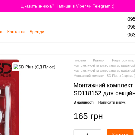
Цікавить знижка? Напиши в Viber чи Telegram ;)
095
098
та
Контакти
Бренди
063
Головна
Каталог
Радіатори опа
Комплектуючі та аксесуари до радіатор
Комплектуючі та аксесуари до радіатор
Монтажний комплект SD Plus з 2 кріпл. (
Монтажний комплект SD
SD118152 для секційн
В наявності
Написати відгук
165 грн