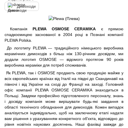
Димоходи
Компанія
PLEWA OSMOSE CERAMIKA
є прямою
спадкоємицею заснованої в 2004 році в Познані компанії
PLEWA Polska.
До логотипу PLEWA — традиційного німецького виробника
керамічних димоходів з більш ніж 130-річним досвідом, ми
додали логотип OSMOSE — відомого протягом 90 років
виробника кераміки для потреб споживачів.
Як PLEWA, так і OSMOSE продають свою продукцію майже у
всіх європейських країнах від Італії на півдні до Скандинавії на
півночі і від України на сході до Франції на заході. Головний
офіс компанії PLEWA OSMOSE CERAMIKA знаходиться в
Польщі. Завдяки професійно підготовленого персоналу, знань
і досвіду компанія може вирішувати будь-які завдання в
області технічного обладнання для димоходів. Кожен випадок
аналізується індивідуально, щоб на заключному етапі надати
вам рішення з урахуванням конкретного об'єкта, відповідно до
рівня новітніх наукових досягнень. Наші фахівці завжди до