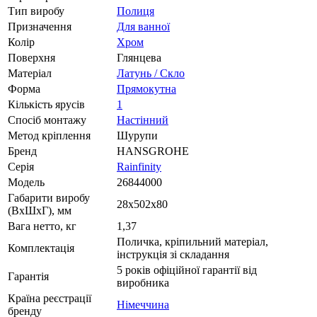
Тип виробу
Полиця
Призначення
Для ванної
Колір
Хром
Поверхня
Глянцева
Матеріал
Латунь / Скло
Форма
Прямокутна
Кількість ярусів
1
Спосіб монтажу
Настінний
Метод кріплення
Шурупи
Бренд
HANSGROHE
Серія
Rainfinity
Модель
26844000
Габарити виробу
28х502х80
(ВхШхГ), мм
Вага нетто, кг
1,37
Поличка, кріпильний матеріал,
Комплектація
інструкція зі складання
5 років офіційної гарантії від
Гарантія
виробника
Країна реєстрації
Німеччина
бренду