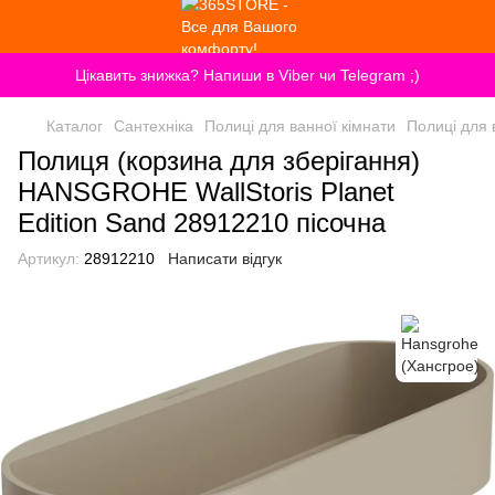
Цікавить знижка? Напиши в Viber чи Telegram ;)
Каталог
Сантехніка
Полиці для ванної кімнати
Полиці для 
Полиця (корзина для зберігання)
HANSGROHE WallStoris Planet
Edition Sand 28912210 пісочна
Артикул:
28912210
Написати відгук