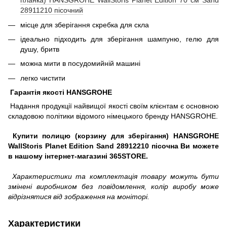
планка) HANSGROHE WallStoris Planet Edition 70 см Sand
28911210 пісочний
місце для зберігання скребка для скла
ідеально підходить для зберігання шампуню, гелю для
душу, бритв
можна мити в посудомийній машині
легко чистити
Гарантія якості HANSGROHE
Надання продукції найвищої якості своїм клієнтам є основною
складовою політики відомого німецького бренду HANSGROHE.
Купити полицю (корзину для зберігання) HANSGROHE
WallStoris Planet Edition Sand 28912210 пісочна Ви можете
в нашому інтернет-магазині 365STORE.
Характеристики та комплектація товару можуть бути
змінені виробником без повідомлення, колір виробу може
відрізнятися від зображення на моніторі.
Характеристики