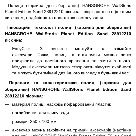
Полиця (корзина для зберігання) HANSGROHE WallStoris
Planet Edition Sand 28912210 пісочна - відрізняється ефектним
виглядом, надійністю та простотою застосування.
Інноваційні технології полиці (корзини для зберігання)
HANSGROHE WallStoris Planet Edition Sand 28912210
пісочна:
EasyClick. З легкістю монтуйте та знімайте
аксесуари. Гачки, полиці та стаканчики можна легко
прикріпити до настінного кріплення та зняти з нього.
Модульні аксесуари миттєво створюють відчуття охайності
та можуть бути змінені для іншого вигляду в будь-який час.
Переваги та характеристики полиці (корзини для
зберігання) HANSGROHE WallStoris Planet Edition Sand
28912210 пісочна:
матеріал полиці: наскрізь пофарбований пластик
поглиблення для зливу води
розміри: 250 х 100 мм
аксесуар можна закріпити на
тримачі аксесуарів (настінна