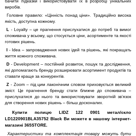
бачити підказки і використовувати їх в розробці унікальних
виробів.
Головне правило: «Цінність понад ціни». Традиційно висока
якість, доступна кожному.
L
- Loyalty – це прагнення прислухатися до потреб та вимог
споживача у всьому, що стосується ціни, асортиментe та якості
готових рішень.
I
- Idea – запровадження нових ідей та рішень, які покращать
життя кожного споживача.
D
- Development – постійний розвиток, пошук та дослідження,
які допомагають бренду розширювати асортимент продуктів та
ставати краще за конкурентів.
Z
- Zoom – під цим лаконічним словом приховується великий
зміст. Це прагнення бренду стати ближче до споживача –
прислухатися до нього та використовувати зворотній зв’язок
для створення нових рішень – більш досконалих.
Купити полицю LIDZ 122 0901 метал/скло
LD1220901BLA35752 Black Ви можете в нашому інтернет-
магазині 365STORE.
Характеристики та комплектація товару можуть бути