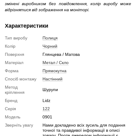
змінені виробником без повідомлення, колір виробу може
відрізнятися від зображення на моніторі.
Характеристики
Тип виробу
Полиця
Колір
Чорний
Поверхня
Глянцева / Матова
Матеріал
Метал / Скло
Форма
Прямокутна
Спосіб монтажу
Настінний
Метод
Шурупи
кріплення
Бренд
Lidz
Серія
122
Модель
0901
Зверніть увагу
Нами докладено всіх зусиль для подання
точної та правдивої інформації в описі
товару. Проте джерелом інформації є