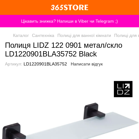
Цікавить знижка? Напиши в Viber чи Telegram ;)
Каталог
Сантехніка
Полиці для ванної кімнати
Полиці для в
Полиця LIDZ 122 0901 метал/скло
LD1220901BLA35752 Black
Артикул:
LD1220901BLA35752
Написати відгук