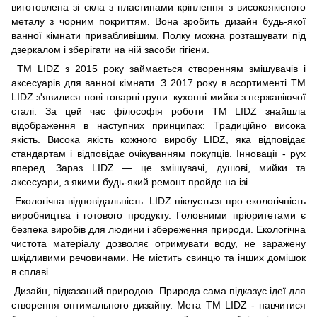
виготовлена зі скла з пластинами кріплення з високоякісного
металу з чорним покриттям. Вона зробить дизайн будь-якої
ванної кімнати привабливішим. Полку можна розташувати під
дзеркалом і зберігати на ній засоби гігієни.
ТМ LIDZ з 2015 року займається створенням змішувачів і
аксесуарів для ванної кімнати. З 2017 року в асортименті ТМ
LIDZ з'явилися нові товарні групи: кухонні мийки з нержавіючої
сталі. За цей час філософія роботи ТМ LIDZ знайшла
відображення в наступних принципах: Традиційно висока
якість. Висока якість кожного виробу LIDZ, яка відповідає
стандартам і відповідає очікуванням покупців. Інновації - рух
вперед. Зараз LIDZ — це змішувачі, душові, мийки та
аксесуари, з якими будь-який ремонт пройде на ізі.
Екологічна відповідальність. LIDZ піклується про екологічність
виробництва і готового продукту. Головними пріоритетами є
безпека виробів для людини і збереження природи. Екологічна
чистота матеріалу дозволяє отримувати воду, не заражену
шкідливими речовинами. Не містить свинцю та інших домішок
в сплаві.
Дизайн, підказаний природою. Природа сама підказує ідеї для
створення оптимального дизайну. Мета ТМ LIDZ - навчитися