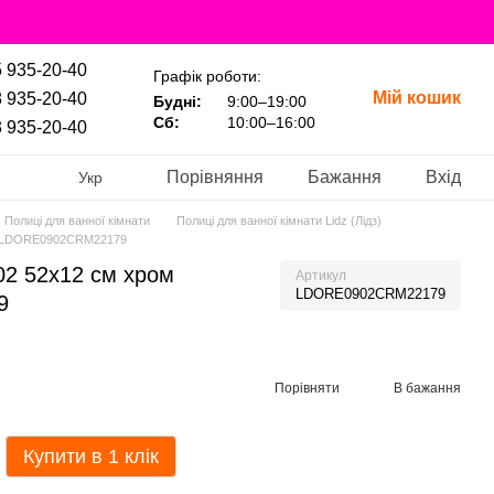
 935-20-40
Графік роботи:
Мій кошик
 935-20-40
Будні:
9:00–19:00
Сб:
10:00–16:00
 935-20-40
Порівняння
Бажання
Вхід
Укр
Полиці для ванної кімнати
Полиці для ванної кімнати Lidz (Лідз)
ом LDORE0902CRM22179
02 52х12 см хром
Артикул
LDORE0902CRM22179
9
Порівняти
В бажання
Купити в 1 клік