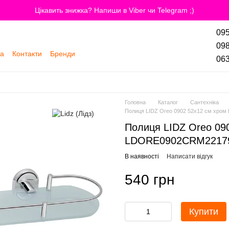
Цікавить знижка? Напиши в Viber чи Telegram ;)
095
098
та
Контакти
Бренди
063
Головна
Каталог
Сантехніка
Полиця LIDZ Oreo 0902 52х12 см хр
Полиця LIDZ Oreo 09
LDORE0902CRM2217
В наявності
Написати відгук
540 грн
Купити