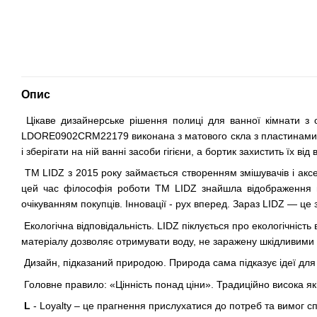
Опис
Цікаве дизайнерське рішення полиці для ванної кімнати з 
LDORE0902CRM22179 виконана з матового скла з пластинами к
і зберігати на ній ванні засоби гігієни, а бортик захистить їх від
ТМ LIDZ з 2015 року займається створенням змішувачів і аксес
цей час філософія роботи ТМ LIDZ знайшла відображення в н
очікуванням покупців. Інновації - рух вперед. Зараз LIDZ — це 
Екологічна відповідальність. LIDZ піклується про екологічніст
матеріалу дозволяє отримувати воду, не заражену шкідливими 
Дизайн, підказаний природою. Природа сама підказує ідеї для 
Головне правило: «Цінність понад ціни». Традиційно висока як
L
- Loyalty – це прагнення прислухатися до потреб та вимог сп