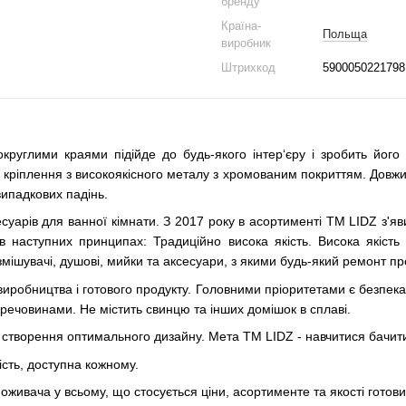
бренду
Країна-
Польща
виробник
Штрихкод
5900050221798
округлими краями підійде до будь-якого інтер‘єру і зробить йо
ріплення з високоякісного металу з хромованим покриттям. Довжи
 випадкових падінь.
уарів для ванної кімнати. З 2017 року в асортименті ТМ LIDZ з'явил
аступних принципах: Традиційно висока якість. Висока якість к
змішувачі, душові, мийки та аксесуари, з якими будь-який ремонт про
ь виробництва і готового продукту. Головними пріоритетами є безпе
речовинами. Не містить свинцю та інших домішок в сплаві.
створення оптимального дизайну. Мета ТМ LIDZ - навчитися бачити п
ість, доступна кожному.
оживача у всьому, що стосується ціни, асортиментe та якості готови