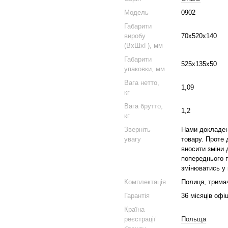
Модель
0902
Габарити
виробу
70х520х140
(ВхШхГ), мм
Габарити
525х135х50
упаковки, мм
Вага нетто,
1,09
кг
Вага брутто,
1,2
кг
Зверніть
Нами докладено
увагу
товару. Проте 
вносити зміни д
попереднього п
змінюватись у
Комплектація
Полиця, тримачі
Гарантія
36 місяців офіц
Країна
реєстрації
Польща