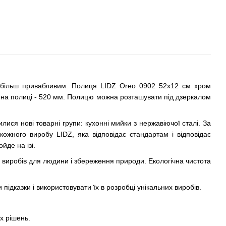
го більш привабливим. Полиця LIDZ Oreo 0902 52х12 см хром
на полиці - 520 мм. Полицю можна розташувати під дзеркалом
ися нові товарні групи: кухонні мийки з нержавіючої сталі. За
ожного виробу LIDZ, яка відповідає стандартам і відповідає
йде на ізі.
ка виробів для людини і збереження природи. Екологічна чистота
ідказки і використовувати їх в розробці унікальних виробів.
х рішень.