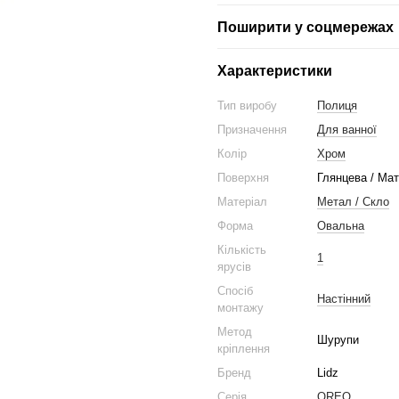
Поширити у соцмережах
Характеристики
Тип виробу
Полиця
Призначення
Для ванної
Колір
Хром
Поверхня
Глянцева / Ма
Матеріал
Метал / Скло
Форма
Овальна
Кількість
1
ярусів
Спосіб
Настінний
монтажу
Метод
Шурупи
кріплення
Бренд
Lidz
Серія
OREO