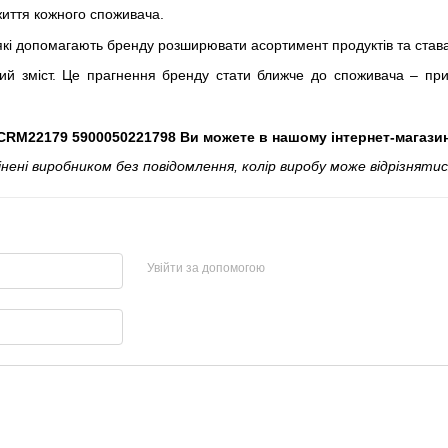
життя кожного споживача.
які допомагають бренду розширювати асортимент продуктів та става
й зміст. Це прагнення бренду стати ближче до споживача – прис
RM22179 5900050221798 Ви можете в нашому інтернет-магази
і виробником без повідомлення, колір виробу може відрізнятися
Увійти за допомогою