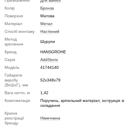
Призначення
Для ванної
Колір
Бронза
Поверхня
Матова
Матеріал
Метал
Спосіб монтажу
Настінний
Метод
Шурупи
кріплення
Бренд
HANSGROHE
Серія
AddStoris
Модель
41744140
Габарити
виробу
52х348х79
(ВхШхГ), мм
Вага нетто, кг
1,42
Комплектація
Поручень, кріпильний матеріал, інструкція зі
складання
Країна
реєстрації
Німеччина
бренду