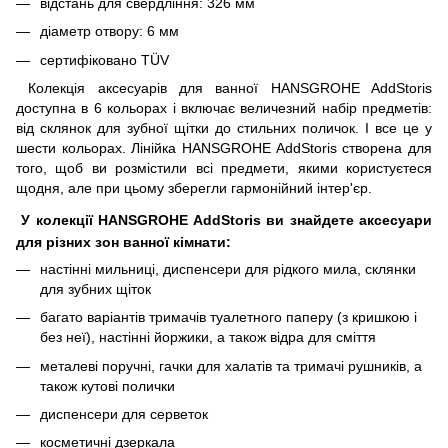
відстань для свердління: 326 мм
діаметр отвору: 6 мм
сертифіковано TÜV
Колекція аксесуарів для ванної HANSGROHE AddStoris
доступна в 6 кольорах і включає величезний набір предметів:
від склянок для зубної щітки до стильних поличок. І все це у
шести кольорах. Лінійка HANSGROHE AddStoris створена для
того, щоб ви розмістили всі предмети, якими користуєтеся
щодня, але при цьому зберегли гармонійний інтер'єр.
У колекції HANSGROHE AddStoris ви знайдете аксесуари
для різних зон ванної кімнати:
настінні мильниці, диспенсери для рідкого мила, склянки
для зубних щіток
багато варіантів тримачів туалетного паперу (з кришкою і
без неї), настінні йоржики, а також відра для сміття
металеві поручні, гачки для халатів та тримачі рушників, а
також кутові полички
диспенсери для серветок
косметичні дзеркала