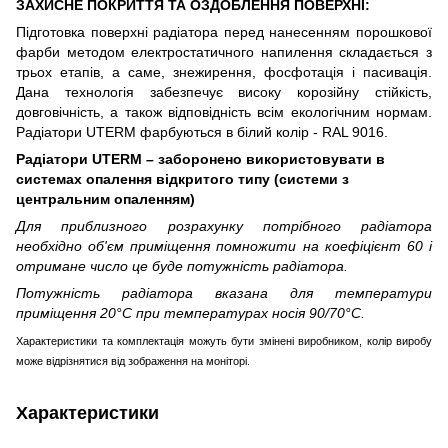
ЗАХИСНЕ ПОКРИТТЯ ТА ОЗДОБЛЕННЯ ПОВЕРХНІ:
Підготовка поверхні радіатора перед нанесенням порошкової
фарби методом електростатичного напилення складається з
трьох етапів, а саме, знежирення, фосфотація і пасивація.
Дана технологія забезпечує високу корозійну стійкість,
довговічність, а також відповідність всім екологічним нормам.
Радіатори UTERM фарбуються в білий колір - RAL 9016.
Радіатори UTERM – заборонено використовувати в
системах опалення вiдкритого типу (системи з
центральним опаленням)
Для приблизного розрахунку потрібного радіатора
необхідно об'єм приміщення помножити на коефіцієнт 60 і
отримане число це буде потужність радіатора.
Потужність радіатора вказана для температури
приміщення 20°С при температурах носія 90/70°С.
Характеристики та комплектація можуть бути змінені виробником, колір виробу
може відрізнятися від зображення на моніторі.
Характеристики