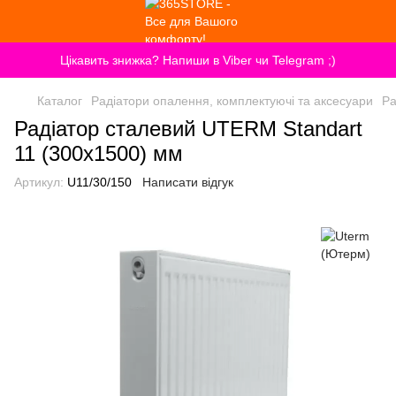
Цікавить знижка? Напиши в Viber чи Telegram ;)
Каталог
Радіатори опалення, комплектуючі та аксесуари
Ра
Радіатор сталевий UTERM Standart
11 (300x1500) мм
Артикул:
U11/30/150
Написати відгук