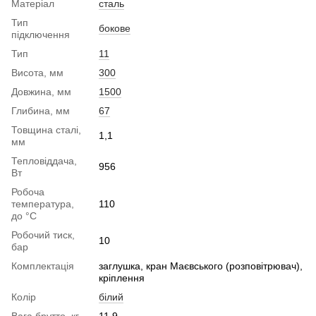
Матеріал
сталь
Тип
бокове
підключення
Тип
11
Висота, мм
300
Довжина, мм
1500
Глибина, мм
67
Товщина сталі,
1,1
мм
Тепловіддача,
956
Вт
Робоча
температура,
110
до °С
Робочий тиск,
10
бар
Комплектація
заглушка, кран Маєвського (розповітрювач),
кріплення
Колір
білий