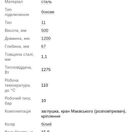
Матеріал
сталь
Тип
бокове
підключення
Тип
11
Висота, мм
500
Довжина, мм
1200
Глибина, мм
67
Товщина сталі,
1,1
мм
Тепловіддача,
1275
Вт
Робоча
температура,
110
до °С
Робочий тиск,
10
бар
Комплектація
заглушка, кран Маєвського (розповітрювач),
кріплення
Колір
білий