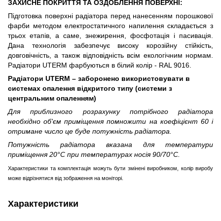
ЗАХИСНЕ ПОКРИТТЯ ТА ОЗДОБЛЕННЯ ПОВЕРХНІ:
Підготовка поверхні радіатора перед нанесенням порошкової
фарби методом електростатичного напилення складається з
трьох етапів, а саме, знежирення, фосфотація і пасивація.
Дана технологія забезпечує високу корозійну стійкість,
довговічність, а також відповідність всім екологічним нормам.
Радіатори UTERM фарбуються в білий колір - RAL 9016.
Радіатори UTERM – заборонено використовувати в
системах опалення вiдкритого типу (системи з
центральним опаленням)
Для приблизного розрахунку потрібного радіатора
необхідно об'єм приміщення помножити на коефіцієнт 60 і
отримане число це буде потужність радіатора.
Потужність радіатора вказана для температури
приміщення 20°С при температурах носія 90/70°С.
Характеристики та комплектація можуть бути змінені виробником, колір виробу
може відрізнятися від зображення на моніторі.
Характеристики