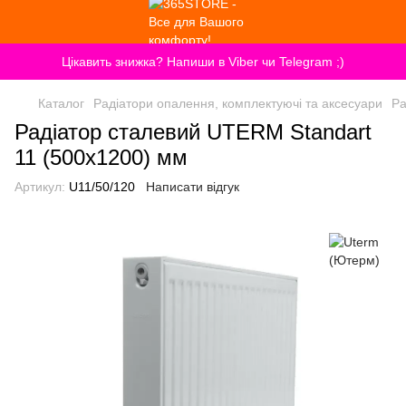
Цікавить знижка? Напиши в Viber чи Telegram ;)
Каталог
Радіатори опалення, комплектуючі та аксесуари
Ра
Радіатор сталевий UTERM Standart
11 (500x1200) мм
Артикул:
U11/50/120
Написати відгук