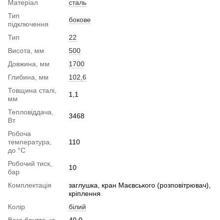
Матеріал
сталь
Тип
бокове
підключення
Тип
22
Висота, мм
500
Довжина, мм
1700
Глибина, мм
102,6
Товщина сталі,
1,1
мм
Тепловіддача,
3468
Вт
Робоча
температура,
110
до °С
Робочий тиск,
10
бар
Комплектація
заглушка, кран Маєвського (розповітрювач),
кріплення
Колір
білий