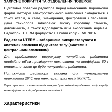
ЗАХИСНЕ ПОКРИТТЯ ТА ОЗДОБЛЕННЯ ПОВЕРХНІ:
Підготовка поверхні радіатора перед нанесенням порошкової
фарби методом електростатичного напилення складається з
трьох етапів, а саме, знежирення, фосфотація і пасивація.
Дана технологія забезпечує високу корозійну стійкість,
довговічність, а також відповідність всім екологічним нормам.
Радіатори UTERM фарбуються в білий колір - RAL 9016.
Радіатори UTERM – заборонено використовувати в
системах опалення вiдкритого типу (системи з
центральним опаленням)
Для приблизного розрахунку потрібного радіатора
необхідно об'єм приміщення помножити на коефіцієнт 60 і
отримане число це буде потужність радіатора.
Потужність радіатора вказана для температури
приміщення 20°С при температурах носія 90/70°С.
Характеристики та комплектація можуть бути змінені виробником, колір виробу
може відрізнятися від зображення на моніторі.
Характеристики