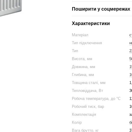
Поширити у соцмережах
Характеристики
Матеріал
с
Тип підключення
н
Тип
2
Висота, мм
5
Довжина, мм
1
Глибина, мм
1
Товщина сталі, мм
1
Тепловіддача, Вт
3
Робоча температура, до °С
1
Робочий тиск, бар
1
Комплектація
з
Колір
б
Вага брутто, кг
3