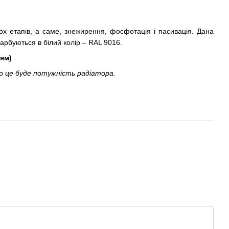
х етапів, а саме, знежирення, фосфотація і пасивація. Дана
фарбуються в білий колір – RAL 9016.
ям)
о це буде потужність радіатора.