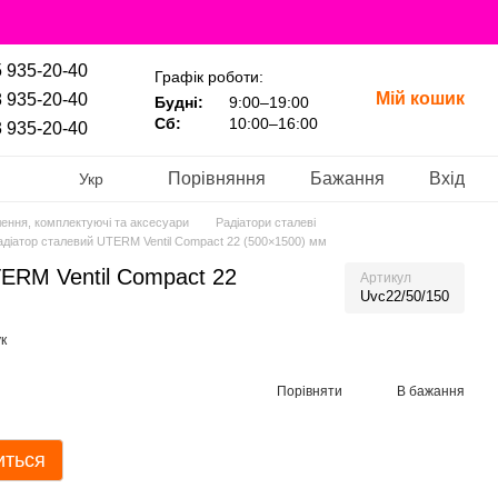
 935-20-40
Графік роботи:
Мій кошик
 935-20-40
Будні:
9:00–19:00
Сб:
10:00–16:00
 935-20-40
Порівняння
Бажання
Вхід
Укр
лення, комплектуючі та аксесуари
Радіатори сталеві
адіатор сталевий UTERM Ventil Compact 22 (500×1500) мм
ERM Ventil Compact 22
Артикул
Uvc22/50/150
к
Порівняти
В бажання
иться