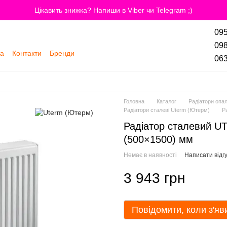
Цікавить знижка? Напиши в Viber чи Telegram ;)
095
098
та
Контакти
Бренди
063
Головна
Каталог
Радіатори опа
Радіатори сталеві Uterm (Ютерм)
Р
Радіатор сталевий UT
(500×1500) мм
Немає в наявності
Написати відгу
3 943 грн
Повідомити, коли з'яв