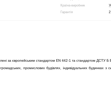
Країна-виробник
У
Гарантія
2
лені за європейським стандартом EN 442-1 та стандартом ДСТУ Б В
громадських, промислових будівлях, індивідуальних будинках з с