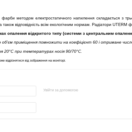
 фарби методом електростатичного напилення складається з трьо
ь, а також відповідність всім екологічним нормам. Радіатори UTERM 
ах опалення вiдкритого типу (системи з центральним опаленн
о об'єм приміщення помножити на коефіцієнт 60 і отримане числ
 20°С при температурах носія 90/70°С.
же відрізнятися від зображення на моніторі.
Увійти за допомогою