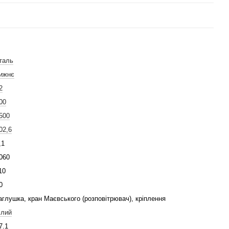
таль
ижнє
2
00
500
02,6
,1
060
10
0
аглушка, кран Маєвського (розповітрювач), кріплення
ілий
7.1