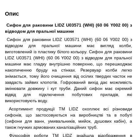
Опис
Сифон для раковини LIDZ U03571 (WHI) (60 06 Y002 00) з
відводом для пральної машини
Сифон для раковини LIDZ U03571 (WHI) (60 06 Y002 00) з
відводом для пральної машини має вигляд колби,
виготовлений із пластику білого кольору. Сифон для раковини
LIDZ U03571 (WHI) (60 06 Y002 00) з відводом для пральної
машини має гладку внутрішню поверхню, що перешкоджає
накопиченню бруду на стінках. Резервуар колби легко
знімається, тому його очищення від осілих твердих часток не
завдасть зайвих клопотів. Гофрований вихід дає можливість
змінювати довжину і кут труби. Даний сифон має окремий
відвід для підключення побутових приладів, які
використовують воду.
Асортимент продукції ТМ LIDZ охоплює всі різновиди
сифонів, що застосовуються на виробництві та в побуті
(сифони для ванн, умивальників, мийок, душових кабін), а
також гнучких армованих каналізаційних труб.
Філософія роботи ТМ LIDZ знайшла відображення в