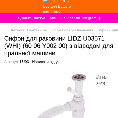
Цікавить знижка? Напиши в Viber чи Telegram ;)
Каталог
Сантехніка
Сифони для умивальника
Сифони для 
Сифон для раковини LIDZ U03571
(WHI) (60 06 Y002 00) з відводом для
пральної машини
Артикул:
LU03
Написати відгук