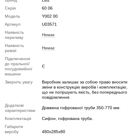
Бренд
Lidz
Серія
60 06
Модель
Y002 00
Артикул
U03571
Наявність
Немає
переливу
Наявність
Немає
ревізії
Підключення
до пральної/
Є
посудомийної
машини
Зверніть увагу
Виробник залишає за собою право вносити
зміни в конструкцію виробів і комплектацію,
що не погіршують якість, без попереднього
повідомлення.
Додаткові
Довжина гофрованої труби 350-770 мм.
характеристики
Комплектація
Сифон, гофрована труба.
Габарити
виробу
480х285х80