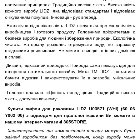
наступних принципах: Традиційно висока якість. Висока якість
кожного виробу LIDZ, яка відповідає стандартам і відповідає
очікуванням покупців. Інновації - рух вперед.
Екологічна відповідальність. LIDZ піклується про екологічність
виробництва і готового продукту. Головними пріоритетами є
безпека виробів для людини і збереження природи. Екологічна
чистота матеріалу дозволяє отримувати воду, не заражену
шкідливими речовинами. Не містить свинцю та інших домішок
в сплаві.
Дизайн, підказаний природою. Природа сама підказує ідеї для
створення оптимального дизайну. Мета ТМ LIDZ - навчитися
бачити підказки і використовувати їх в розробці унікальних
виробів.
Головне правило: «Цінність понад ціни». Традиційно висока
якість, доступна кожному.
Купити сифон для раковини LIDZ U03571 (WHI) (60 06
Y002 00) з відводом для пральної машини Ви можете в
нашому інтернет-магазині 365STORE.
Характеристики та комплектація товару можуть бути
змінені виробником без повідомлення, колір виробу може