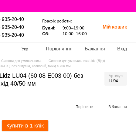
 935-20-40
Графік роботи:
Мій кошик
 935-20-40
Будні:
9:00–19:00
Сб:
10:00–16:00
 935-20-40
Порівняння
Бажання
Вхід
Укр
Сифони для умивальника
Сифони для умивальника Lidz (Лідз)
03 00) без випуска, колбовий, вихід 40/50 мм
idz LU04 (60 08 E003 00) без
Артикул
LU04
ихід 40/50 мм
Порівняти
В бажання
Купити в 1 клік