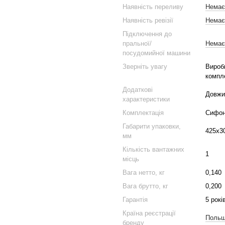
Наявність переливу
Немає
Наявність ревізії
Немає
Підключення до
пральної/
Немає
посудомийної машини
Зверніть увагу
Виробн
компле
Додаткові
Довжи
характеристики
Комплектація
Сифон
Габарити упаковки,
425х3
мм
Кількість вантажних
1
місць
Вага нетто, кг
0,140
Вага брутто, кг
0,200
Гарантія
5 рокі
Країна реєстрації
Поль
бренду