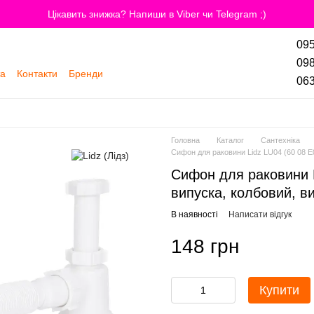
Цікавить знижка? Напиши в Viber чи Telegram ;)
095
098
та
Контакти
Бренди
063
Головна
Каталог
Сантехніка
Сифон для раковини Lidz LU04 (60 08 E0
Сифон для раковини L
випуска, колбовий, в
В наявності
Написати відгук
148 грн
Купити