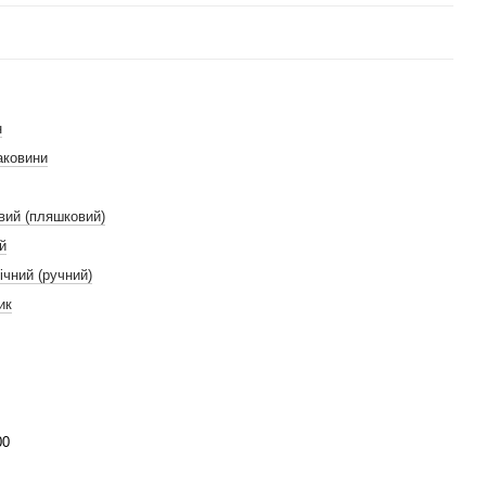
н
аковини
вий (пляшковий)
й
ічний (ручний)
ик
00