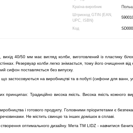
Країна-виробник
Поль
Штрихкод GTIN (EAN,
59001
UPC, ISBN)
Код
SD000
 вихід 40/50 мм має вигляд колби, виготовлений із пластику біл
нках. Резервуар колби легко знімається, тому його очищення від о
аний сифон поставляється без випуску.
що застосовуються на виробництві та в побуті (сифони для ванн, у
принципах: Традиційно висока якість. Висока якість кожного виро
ь виробництва і готового продукту. Головними пріоритетами є безпе
речовинами. Не містить свинцю та інших домішок в сплаві.
створення оптимального дизайну. Мета ТМ LIDZ - навчитися бачити п