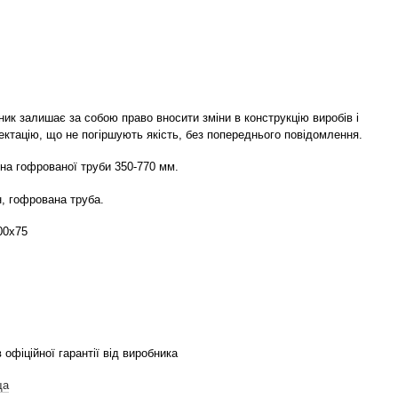
ик залишає за собою право вносити зміни в конструкцію виробів і
ктацію, що не погіршують якість, без попереднього повідомлення.
на гофрованої труби 350-770 мм.
, гофрована труба.
00х75
в офіційної гарантії від виробника
ща