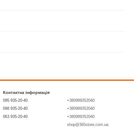
Контактна інформація
095 935-20-40
+380989352040
098 935-20-40
+380989352040
063 935-20-40
+380989352040
shop@365store.com.ua
Передзвонити вам?