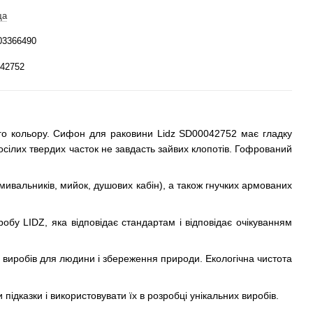
ща
03366490
42752
ого кольору. Сифон для раковини Lidz SD00042752 має гладку
сілих твердих часток не завдасть зайвих клопотів. Гофрований
мивальників, мийок, душових кабін), а також гнучких армованих
бу LIDZ, яка відповідає стандартам і відповідає очікуванням
ка виробів для людини і збереження природи. Екологічна чистота
ідказки і використовувати їх в розробці унікальних виробів.