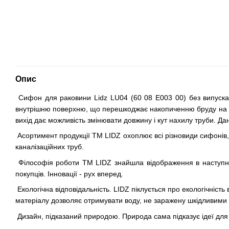
Опис
Сифон для раковини Lidz LU04 (60 08 E003 00) без випуска,
внутрішню поверхню, що перешкоджає накопиченню бруду на сті
вихід дає можливість змінювати довжину і кут нахилу труби. Д
Асортимент продукції ТМ LIDZ охоплює всі різновиди сифонів, 
каналізаційних труб.
Філософія роботи ТМ LIDZ знайшла відображення в наступних 
покупців. Інновації - рух вперед.
Екологічна відповідальність. LIDZ піклується про екологічніст
матеріалу дозволяє отримувати воду, не заражену шкідливими 
Дизайн, підказаний природою. Природа сама підказує ідеї для 