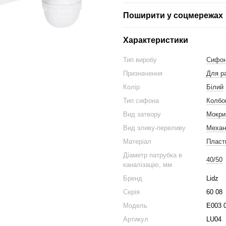
Поширити у соцмережах
Характеристики
Тип виробу
Сифо
Призначення
Для р
Колір
Білий
Тип сифона
Колбо
Вид затвору
Мокри
Вид зливу-переливу
Механ
Матеріал
Пласт
Діаметр патрубка в
40/50
каналізацію, мм
Бренд
Lidz
Серія
60 08
Модель
E003 
Артикул
LU04