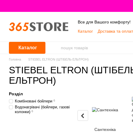
Перейти до основного контенту
Все для Вашого комфорту!
Каталог
Доставка та опла
Про нас
Каталог
Головна
STIEBEL ELTRON (ШТІБЕЛЬ ЕЛЬТРОН)
STIEBEL ELTRON (ШТІБЕЛ
ЕЛЬТРОН)
Розділ
Комбіновані бойлери
6
Водонагрівачі (бойлери, газові
колонки)
6
Сантехніка