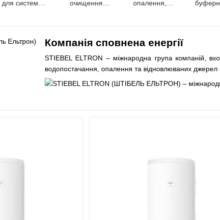
для систем
очищення
опалення,
буферні
опалення та
води
комплектуючі
одопостачання
та аксесуари
Компанія сповнена енергії
STIEBEL ELTRON – міжнародна група компаній, входи
водопостачання, опалення та відновлюваних джерел е
Уже понад 90 років наші технічні інновації, якість, 
визначальними факторами успіху. STIEBEL ELTRON 
підприємств 24 філії по всьому світу, представництва 
Історія
STIEBEL ELTRON – сімейна компанія, заснована в 1
після винаходу ним першого в світі циліндричн
запатентовано понад 1 500 розробок в області в
водонагрівача з гідравлічним управлінням і проточ
1970-х рр. компанія в числі перших «піонерів» галуз