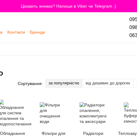
Цікавить знижка? Напиши в Viber чи Telegram ;)
095
098
та
Контакти
Бренди
063
Ь
за популярністю
від дешевих до дорогих
Сортування:
Обладнання
Фільтри для
Радіатори
Теплоаку