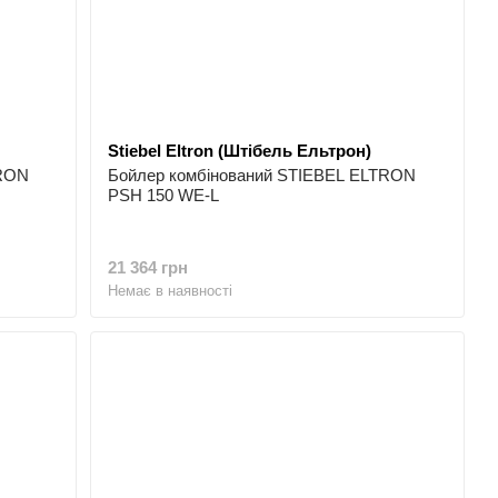
 за напрямками:
ловентилятори і теплоакумулятори
Stiebel Eltron (Штібель Ельтрон)
TRON
Бойлер комбінований STIEBEL ELTRON
PSH 150 WE-L
иємство STIEBEL (створено доктором Ульріхом Штібель).
21 364 грн
Немає в наявності
чі потужності STIEBEL ELTRON
ольцминден (Німеччина). Звідси ведеться вся управлінська
ьше виробництво, що випускає мільйони електронагрівальних
гічний завод в м Ешвеге (Німеччина), який виробляє