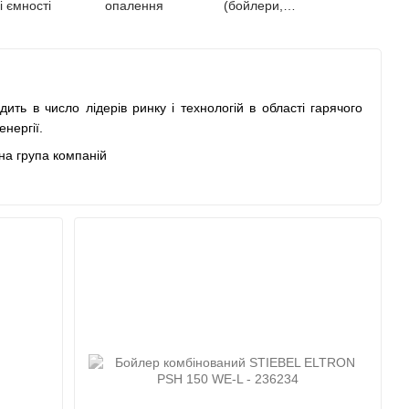
 ємності
опалення
(бойлери,
газові колонки)
ть в число лідерів ринку і технологій в області гарячого
нергії.
надійність і орієнтованість на якісний клієнтський сервіс є
сьогодні - це 5 національних і міжнародних виробничих
більш ніж в 120 країнах.
924 році німецьким інженером доктором Теодором Штібель
ого погружного електрокип'ятильника. З тих пір було
иробництва техніки. За плечима випуск першого в світі
ного водонагрівача з повністю електронним управлінням. У
і починає промислове виробництво теплових насосів.