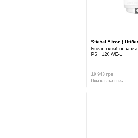
Stiebel Eltron (Штіб
Бойлер комбіновани
PSH 120 WE-L
19 943 грн
Немає в наявності