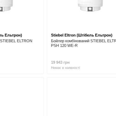
Сьогодні
STIEBEL ELTRON виробляє техніку
Накопичувальні і проточні водонагрівачі
Електричні конвектори, кам'яні панелі, теп
Сушарки для рук
ель Ельтрон)
Stiebel Eltron (Штібель Ельтрон)
Теплові насоси та сонячні колектори
й STIEBEL ELTRON
Бойлер комбінований STIEBEL EL
PSH 120 WE-R
Компанією керують Франк Штібель і Сімейне підпр
Кожній стороні належить 50% акцій.
19 943 грн
Немає в наявності
Інвестиції в інновації - виробни
Штаб-квартира STIEBEL ELTRON знаходиться в місті Х
та збутова діяльність, також там знаходиться найбіл
та опалювальних приладів, а також теплових насосів.
На додаток до цього успішно працюють високотехноло