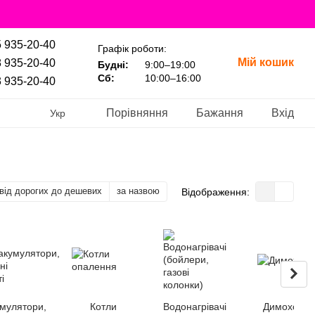
 935-20-40
Графік роботи:
Мій кошик
 935-20-40
Будні:
9:00–19:00
Сб:
10:00–16:00
 935-20-40
Порівняння
Бажання
Вхід
Укр
від дорогих до дешевих
за назвою
Відображення:
мулятори,
Котли
Водонагрівачі
Димоходи