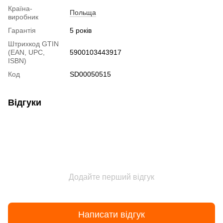
Країна-
Польща
виробник
Гарантія
5 років
Штрихкод GTIN
(EAN, UPC,
5900103443917
ISBN)
Код
SD00050515
Відгуки
Додайте перший відгук
Написати відгук