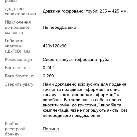
ревізії
Додаткові
Довжина гофрованої труби: 235 – 425 мм.
характеристики
Підключення
до пральної
Не передбачено
машинки
Габарити
упаковки
420х120х90
(ШхГхВ), мм
Комплектація
Сифон, випуск, гофрована труба.
Вага нетто, кг
0,242
Вага брутто, кг
0,260
Зверніть увагу
Нами докладено всіх зусиль для подання
точної та правдивої інформації в описі
товару. Проте джерелом інформації є
виробник. Він залишає за собою право
вносити зміни до конструкції виробів та
комплектації, які не погіршують якість, без
попереднього повідомлення.
Країна
реєстрації
Польща
бренду