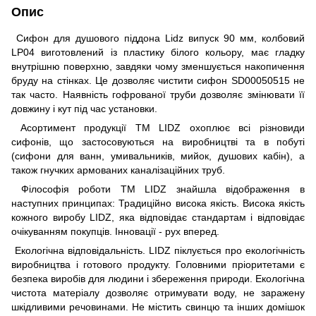
Опис
Сифон для душового піддона Lidz випуск 90 мм, колбовий
LP04 виготовлений із пластику білого кольору, має гладку
внутрішню поверхню, завдяки чому зменшується накопичення
бруду на стінках. Це дозволяє чистити сифон SD00050515 не
так часто. Наявність гофрованої труби дозволяє змінювати її
довжину і кут під час установки.
Асортимент продукції ТМ LIDZ охоплює всі різновиди
сифонів, що застосовуються на виробництві та в побуті
(сифони для ванн, умивальників, мийок, душових кабін), а
також гнучких армованих каналізаційних труб.
Філософія роботи ТМ LIDZ знайшла відображення в
наступних принципах: Традиційно висока якість. Висока якість
кожного виробу LIDZ, яка відповідає стандартам і відповідає
очікуванням покупців. Інновації - рух вперед.
Екологічна відповідальність. LIDZ піклується про екологічність
виробництва і готового продукту. Головними пріоритетами є
безпека виробів для людини і збереження природи. Екологічна
чистота матеріалу дозволяє отримувати воду, не заражену
шкідливими речовинами. Не містить свинцю та інших домішок