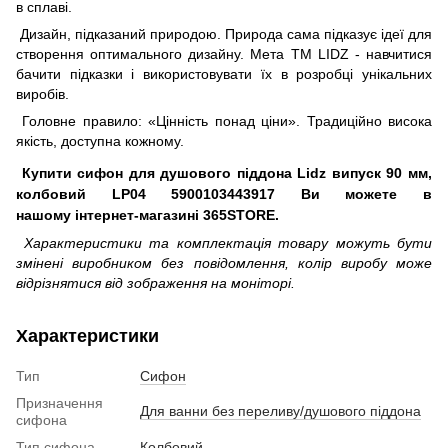
в сплаві.
Дизайн, підказаний природою. Природа сама підказує ідеї для
створення оптимального дизайну. Мета ТМ LIDZ - навчитися
бачити підказки і використовувати їх в розробці унікальних
виробів.
Головне правило: «Цінність понад ціни». Традиційно висока
якість, доступна кожному.
Купити сифон для душового піддона Lidz випуск 90 мм,
колбовий LP04 5900103443917 Ви можете в
нашому інтернет-магазині 365STORE.
Характеристики та комплектація товару можуть бути
змінені виробником без повідомлення, колір виробу може
відрізнятися від зображення на моніторі.
Характеристики
Тип
Сифон
Призначення
Для ванни без переливу/душового піддона
сифона
Тип сифона
Колбовий