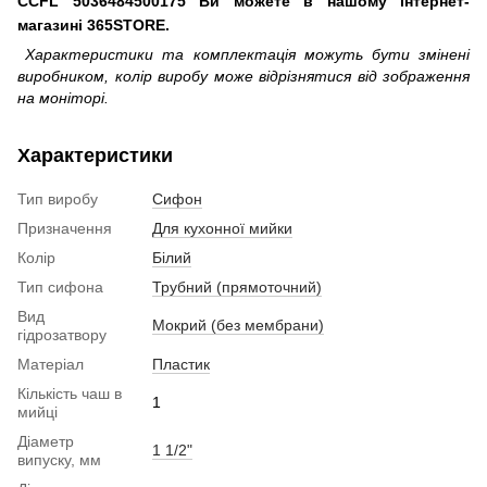
CCFL 5036484500175 Ви можете в нашому інтернет-
магазині 365STORE.
Характеристики та комплектація можуть бути змінені
виробником, колір виробу може відрізнятися від зображення
на моніторі.
Характеристики
Тип виробу
Сифон
Призначення
Для кухонної мийки
Колір
Білий
Тип сифона
Трубний (прямоточний)
Вид
Мокрий (без мембрани)
гідрозатвору
Матеріал
Пластик
Кількість чаш в
1
мийці
Діаметр
1 1/2"
випуску, мм