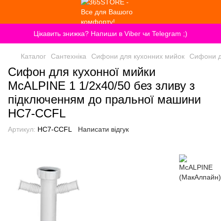
Цікавить знижка? Напиши в Viber чи Telegram ;)
Каталог
Сантехніка
Сифони для кухонних мийок
Сифони д
Сифон для кухонної мийки
McALPINE 1 1/2х40/50 без зливу з
підключенням до пральної машини
HC7-CCFL
Артикул:
HC7-CCFL
Написати відгук