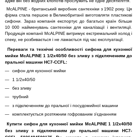
адже він без жодних клопотів прослужить не одне десятиліття.
McALPINE - британський виробник сантехніки з 1902 року. Ця
фірма стала першою в Великобританії виготовляти пластикові
сифони. Зараз компанія експортує до багатьох країн більше
10 000 найменувань сантехніки для каналізації і вентиляції.
Продукція компанії McALPINE витримує екстремальний холод і
спеку, не розбивається і не ламається під час експлуатації.
Переваги та технічні особливості cифона для кухонної
мийки McALPINE 1 1/2х40/50 без зливу з підключенням до
пральної машини HC7-CCFL:
сифон для кухонної мийки
1 1/2х40/50
без зливу
трубний
з підключенням до пральної і посудомийної машини
комплектується розтяжним гофрованим з'єднанням
Купити сифон для кухонної мийки McALPINE 1 1/2х40/50
без зливу з підключенням до пральної машини HC7-