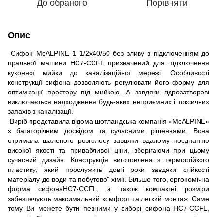
До обраного
Порівняти
Опис
Сифон McALPINE 1 1/2х40/50 без зливу з підключенням до
пральної машини HC7-CCFL призначений для підключення
кухонної мийки до каналізаційної мережі. Особливості
конструкції сифона дозволяють регулювати його форму для
оптимізації простору під мийкою. А завдяки гідрозатворові
виключається надходження будь-яких неприємних і токсичних
запахів з каналізації.
Виріб представила відома шотландська компанія «McALPINE»
з багаторічним досвідом та сучасними рішеннями. Вона
отримала шаленого розголосу завдяки вдалому поєднанню
високої якості та привабливої ціни, зберігаючи при цьому
сучасний дизайн. Конструкція виготовлена з термостійкого
пластику, який прослужить довгі роки завдяки стійкості
матеріалу до води та побутової хімії. Більше того, ергономічна
форма сифонаHC7-CCFL, а також компактні розміри
забезпечують максимальний комфорт та легкий монтаж. Саме
тому Ви можете бути певними у виборі сифона HC7-CCFL,