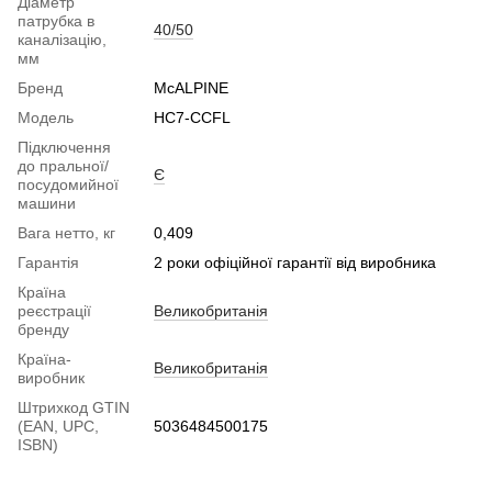
Діаметр
патрубка в
40/50
каналізацію,
мм
Бренд
McALPINE
Модель
HC7-CCFL
Підключення
до пральної/
Є
посудомийної
машини
Вага нетто, кг
0,409
Гарантія
2 роки офіційної гарантії від виробника
Країна
реєстрації
Великобританія
бренду
Країна-
Великобританія
виробник
Штрихкод GTIN
(EAN, UPC,
5036484500175
ISBN)