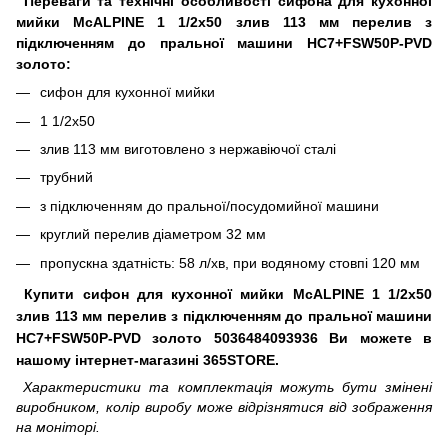
Переваги та технічні особливості сифона для кухонної
мийки McALPINE 1 1/2х50 злив 113 мм перелив з
підключенням до пральної машини HC7+FSW50P-PVD
золото:
сифон для кухонної мийки
1 1/2х50
злив 113 мм виготовлено з нержавіючої сталі
трубний
з підключенням до пральної/посудомийної машини
круглий перелив діаметром 32 мм
пропускна здатність: 58 л/хв, при водяному стовпі 120 мм
Купити сифон для кухонної мийки McALPINE 1 1/2х50
злив 113 мм перелив з підключенням до пральної машини
HC7+FSW50P-PVD золото 5036484093936 Ви можете в
нашому інтернет-магазині 365STORE.
Характеристики та комплектація можуть бути змінені
виробником, колір виробу може відрізнятися від зображення
на моніторі.