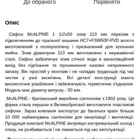
До обраного
Порівняти
Опис
Сифон McALPINE 1 1/2х50 злив 113 мм перелив з
підключенням до пральної машини HC7+FSW50P-PVD золото
виготовлений з поліпропілену і призначений для кухонних
мийок. Злив діаметром 113 мм виготовлено з нержавіючої
сталі. Сифон забезпечує злив стічної води в каналізаційний
вихід без підтікання та проникнення назовні неприємного
запаху. Він простий у монтажі і не складає труднощів під час
чистки у разі засмічень. Всі деталі конструкції мають
високоточне різьблення і забезпечують герметичне з'єднання.
Модель має діаметр випуску - 50 мм.
McALPINE - британський виробник сантехніки з 1902 року. Ця
фірма стала першою в Великобританії виготовляти пластикові
сифони. Зараз компанія експортує до багатьох країн більше
10 000 найменувань сантехніки для каналізації і вентиляції.
Продукція компанії McALPINE витримує екстремальний холод і
спеку, не розбивається і не ламається під час експлуатації.