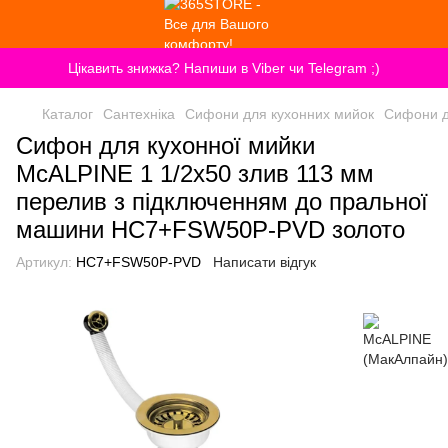
Цікавить знижка? Напиши в Viber чи Telegram ;)
Каталог
Сантехніка
Сифони для кухонних мийок
Сифони д
Сифон для кухонної мийки
McALPINE 1 1/2х50 злив 113 мм
перелив з підключенням до пральної
машини HC7+FSW50P-PVD золото
Артикул:
HC7+FSW50P-PVD
Написати відгук