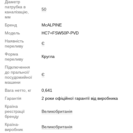
Діаметр
патрубка в
50
каналізацію,
мм
Бренд
McALPINE
Модель
HC7+FSW50P-PVD
Наявність
Є
переливу
Форма
Кругла
переливу
Підключення
до пральної/
Є
посудомийної
машини
Вага нетто, кг
0,641
Гарантія
2 роки офіційної гарантії від виробника
Країна
реєстрації
Великобританія
бренду
Країна-
Великобританія
виробник