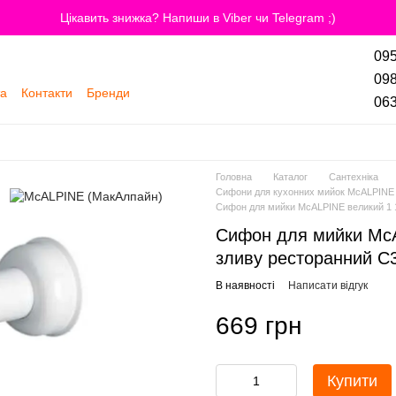
Цікавить знижка? Напиши в Viber чи Telegram ;)
095
098
та
Контакти
Бренди
063
Головна
Каталог
Сантехніка
Сифони для кухонних мийок McALPINE
Сифон для мийки McALPINE великий 1 
Сифон для мийки McA
зливу ресторанний 
В наявності
Написати відгук
669 грн
Купити