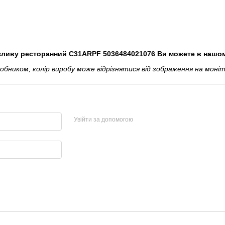
зливу ресторанний C31ARPF 5036484021076 Ви можете в нашом
ником, колір виробу може відрізнятися від зображення на моніт
Увійти за допомогою