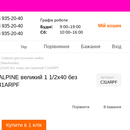
 935-20-40
Графік роботи:
Мій кошик
 935-20-40
Будні:
9:00–19:00
Сб:
10:00–16:00
 935-20-40
Порівняння
Бажання
Вхід
Укр
Сифони для кухонних мийок
 (МакАлпайн)
1/2х40 без зливу ресторанний C31ARPF
LPINE великий 1 1/2х40 без
Артикул
C31ARPF
C31ARPF
Порівняти
В бажання
Купити в 1 клік