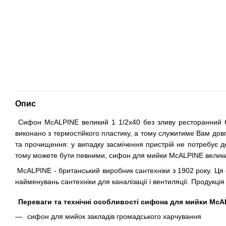
Опис
Сифон McALPINE великий 1 1/2х40 без зливу ресторанний C3
виконано з термостійкого пластику, а тому служитиме Вам довго
та прочищення: у випадку засмічення пристрій не потребує 
тому можете бути певними, сифон для мийки McALPINE великий
McALPINE - британський виробник сантехніки з 1902 року. Ця 
найменувань сантехніки для каналізації і вентиляції. Продукці
Переваги та технічні особливості сифона для мийки McA
сифон для мийок закладів громадського харчування