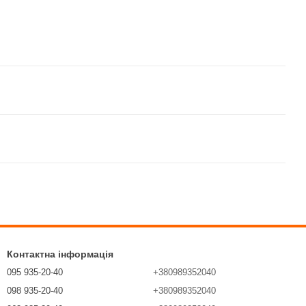
Контактна інформація
095 935-20-40
+380989352040
098 935-20-40
+380989352040