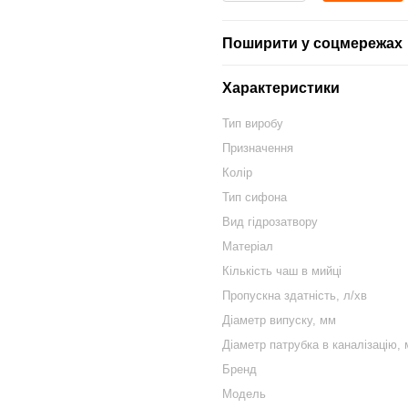
Поширити у соцмережах
Характеристики
Тип виробу
Призначення
Колір
Тип сифона
Вид гідрозатвору
Матеріал
Кількість чаш в мийці
Пропускна здатність, л/хв
Діаметр випуску, мм
Діаметр патрубка в каналізацію,
Бренд
Модель