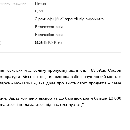
омийної машини
Немає
0,380
2 роки офіційної гарантії від виробника
Великобританія
Великобританія
)
5036484021076
 оскільки має велику пропускну здатність - 53 л/хв. Сифон
 температури. Більше того, тип сифона забезпечує легкий монтаж
рка «McALPINE», яка дбає про якість своїх продуктів – саме
ни. Зараз компанія експортує до багатьох країн більше 10 000
вається і не ламається під час експлуатації.