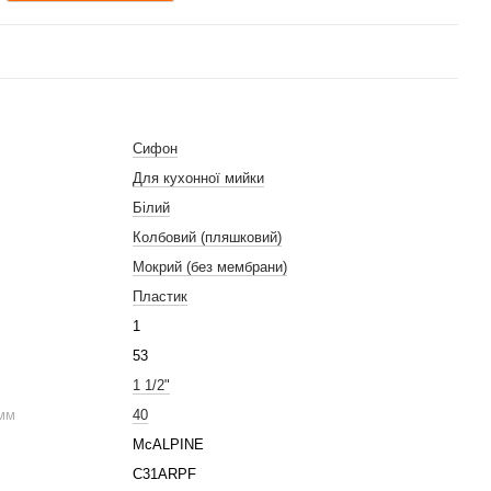
Сифон
Для кухонної мийки
Білий
Колбовий (пляшковий)
Мокрий (без мембрани)
Пластик
1
53
1 1/2"
 мм
40
McALPINE
C31ARPF