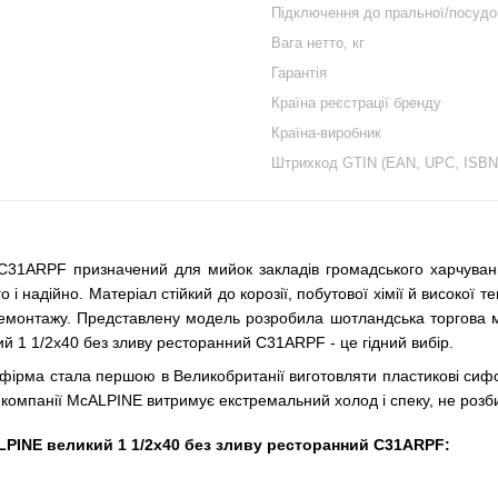
Підключення до пральної/посуд
Вага нетто, кг
Гарантія
Країна реєстрації бренду
Країна-виробник
Штрихкод GTIN (EAN, UPC, ISBN
1ARPF призначений для мийок закладів громадського харчування,
 і надійно. Матеріал стійкий до корозії, побутової хімії й високої
демонтажу. Представлену модель розробила шотландська торгова ма
 1 1/2х40 без зливу ресторанний C31ARPF - це гідний вибір.
фірма стала першою в Великобританії виготовляти пластикові сифо
я компанії McALPINE витримує екстремальний холод і спеку, не розби
LPINE великий 1 1/2х40 без зливу ресторанний C31ARPF: