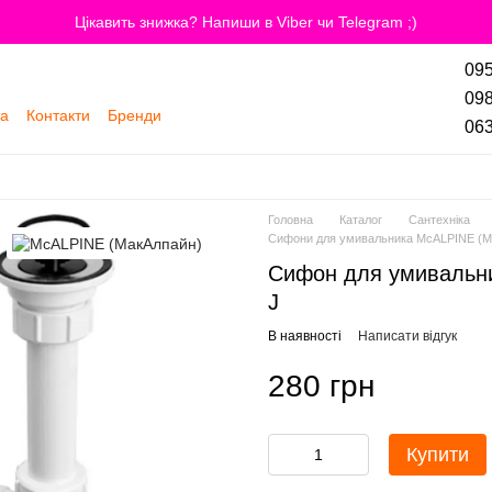
Цікавить знижка? Напиши в Viber чи Telegram ;)
095
098
та
Контакти
Бренди
063
Головна
Каталог
Сантехніка
Сифони для умивальника McALPINE (М
Сифон для умивальни
J
В наявності
Написати відгук
280 грн
Купити