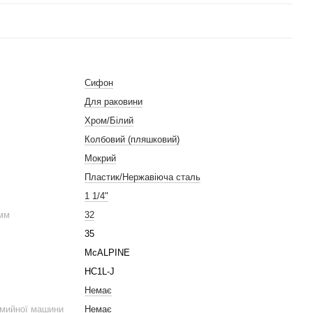
Сифон
Для раковини
Хром/Білий
Колбовий (пляшковий)
Мокрий
Пластик/Нержавіюча сталь
1 1/4"
 мм
32
35
McALPINE
HC1L-J
Немає
омийної машини
Немає