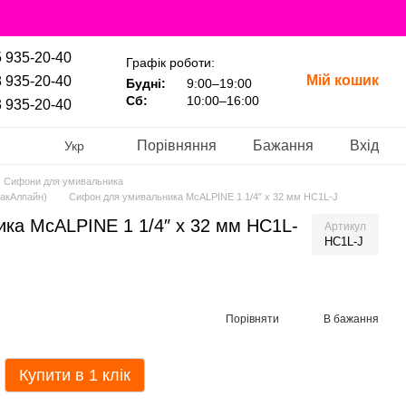
 935-20-40
Графік роботи:
Мій кошик
 935-20-40
Будні:
9:00–19:00
Сб:
10:00–16:00
 935-20-40
Порівняння
Бажання
Вхід
Укр
Сифони для умивальника
акАлпайн)
Сифон для умивальника McALPINE 1 1/4″ x 32 мм HC1L-J
ка McALPINE 1 1/4″ x 32 мм HC1L-
Артикул
HC1L-J
Порівняти
В бажання
Купити в 1 клік