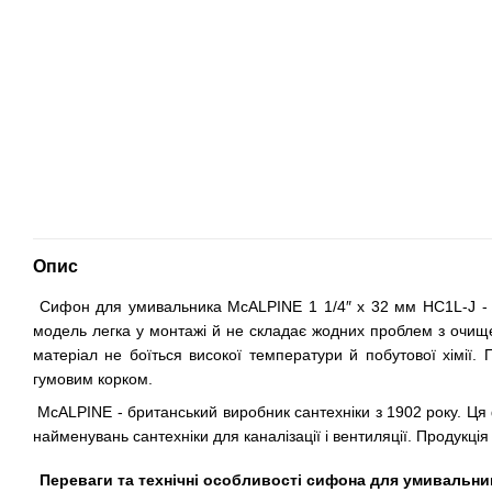
Опис
Сифон для умивальника McALPINE 1 1/4″ x 32 мм HC1L-J - ц
модель легка у монтажі й не складає жодних проблем з очище
матеріал не боїться високої температури й побутової хімії
гумовим корком.
McALPINE - британський виробник сантехніки з 1902 року. Ця 
найменувань сантехніки для каналізації і вентиляції. Продукці
Переваги та технічні особливості сифона для умивальник