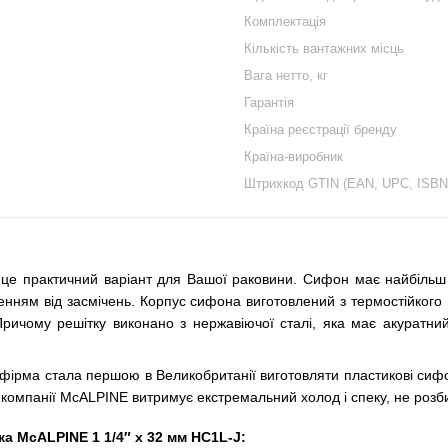
Комплектація
Кількість вантажних місць
Вага нетто, кг
Гарантія
Країна реєстрації бренду
Країна-виробник
Штрихкод GTIN (EAN, UPC, ISBN
е практичний варіант для Вашої раковини. Сифон має найбільш п
нням від засмічень. Корпус сифона виготовлений з термостійкого п
. Причому решітку виконано з нержавіючої сталі, яка має акуратн
фірма стала першою в Великобританії виготовляти пластикові сифо
я компанії McALPINE витримує екстремальний холод і спеку, не розби
а McALPINE 1 1/4″ x 32 мм HC1L-J: