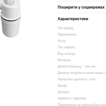
Поширити у соцмережах
Характеристики
Тип виробу
Призначення
Колір
Тип сифона
Вид затвору
Матеріал
Діаметр випуску, " або мм
Діаметр патрубка в каналізацію,
Пропускна здатність, л/хв
Бренд
Артикул
Наявність переливу
Підключення до пральної/посуд