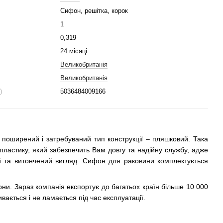
Сифон, решітка, корок
1
0,319
24 місяці
Великобританія
Великобританія
)
5036484009166
оширений і затребуваний тип конструкції – пляшковий. Така
ластику, який забезпечить Вам довгу та надійну службу, адже
ий та витончений вигляд. Сифон для раковини комплектується
ни. Зараз компанія експортує до багатьох країн більше 10 000
вається і не ламається під час експлуатації.