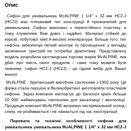
Опис
Сифон для умивальника McALPINE 1 1/4″ x 32 мм HC2-J
(HC2J) має пляшковий тип конструкції й призначений для
умивальника. Сифон виконано з термостійкого пластику, а
тому служитиме Вам довго і надійно. Матеріал стійкий до
корозії, побутової хімії й високої температури. Більше того, тип
сифона забезпечує легкий монтаж та прочищення: у випадку
засмічення пристрій не потребує демонтажу. Представлену
модель розробила шотландська торгова марка McALPINE, яка
дбає про якість своїх продуктів – саме тому можете бути
певними, сифон HC2-J (HC2J) - це гідний вибір для Вашої
ванної.
McALPINE - британський виробник сантехніки з 1902 року. Ця
фірма стала першою в Великобританії виготовляти пластикові
сифони. Зараз компанія експортує до багатьох країн більше
10 000 найменувань сантехніки для каналізації і вентиляції.
Продукція компанії McALPINE витримує екстремальний холод і
спеку, не розбивається і не ламається під час експлуатації.
Переваги та технічні особливості сифона для
умивальника умивальника McALPINE 1 1/4″ x 32 мм HC2-J