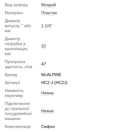
Вид затвору
Мокрий
Матеріал
Пластик
Діаметр
випуску, " або
1 1/4"
мм
Діаметр
патрубка в
32
каналізацію,
мм
Пропускна
47
здатність, л/хв
Бренд
McALPINE
Артикул
HC2-J (HC2J)
Наявність
Немає
переливу
Підключення
до пральної/
Немає
посудомийної
машини
Комплектація
Сифон