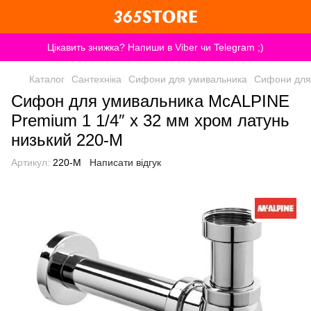
Цікавить знижка? Напиши в Viber чи Telegram ;)
Каталог
Сантехніка
Сифони для умивальника
Сифони для
Сифон для умивальника McALPINE
Premium 1 1/4″ x 32 мм хром латунь
низький 220-M
Артикул:
220-M
Написати відгук