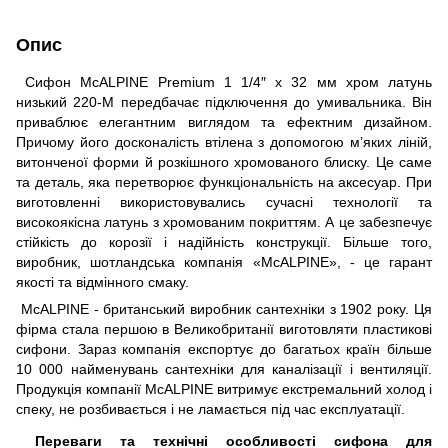
Опис
Сифон McALPINE Premium 1 1/4″ x 32 мм хром латунь
низький 220-M передбачає підключення до умивальника. Він
приваблює елегантним виглядом та ефектним дизайном.
Причому його досконалість втілена з допомогою м’яких ліній,
витонченої форми й розкішного хромованого блиску. Це саме
та деталь, яка перетворює функціональність на аксесуар. При
виготовленні використовувались сучасні технології та
високоякісна латунь з хромованим покриттям. А це забезпечує
стійкість до корозії і надійність конструкції. Більше того,
виробник, шотландська компанія «McALPINE», - це гарант
якості та відмінного смаку.
McALPINE - британський виробник сантехніки з 1902 року. Ця
фірма стала першою в Великобританії виготовляти пластикові
сифони. Зараз компанія експортує до багатьох країн більше
10 000 найменувань сантехніки для каналізації і вентиляції.
Продукція компанії McALPINE витримує екстремальний холод і
спеку, не розбивається і не ламається під час експлуатації.
Переваги та технічні особливості сифона для