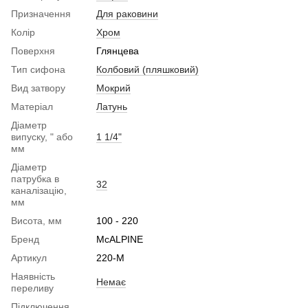
Призначення
Для раковини
Колір
Хром
Поверхня
Глянцева
Тип сифона
Колбовий (пляшковий)
Вид затвору
Мокрий
Матеріал
Латунь
Діаметр
випуску, " або
1 1/4"
мм
Діаметр
патрубка в
32
каналізацію,
мм
Висота, мм
100 - 220
Бренд
McALPINE
Артикул
220-M
Наявність
Немає
переливу
Підключення