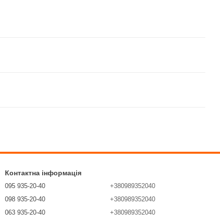
Контактна інформація
095 935-20-40
+380989352040
098 935-20-40
+380989352040
063 935-20-40
+380989352040