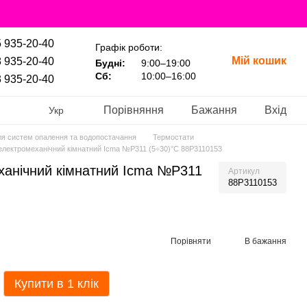
 935-20-40
Графік роботи:
Мій кошик
 935-20-40
Будні:
9:00–19:00
Сб:
10:00–16:00
 935-20-40
Порівняння
Бажання
Вхід
Укр
я систем опалення та водопостачання
Термостати
електромеханічний кімнатний Icma №Р311 (5÷30)°C 88P3110153
ханічний кімнатний Icma №Р311
Артикул
88P3110153
Порівняти
В бажання
Купити в 1 клік