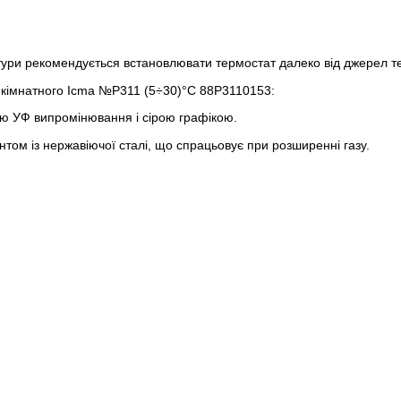
и рекомендується встановлювати термостат далеко від джерел тепла
 кімнатного Icma №Р311 (5÷30)°C 88P3110153:
цією УФ випромінювання і сірою графікою.
ом із нержавіючої сталі, що спрацьовує при розширенні газу.