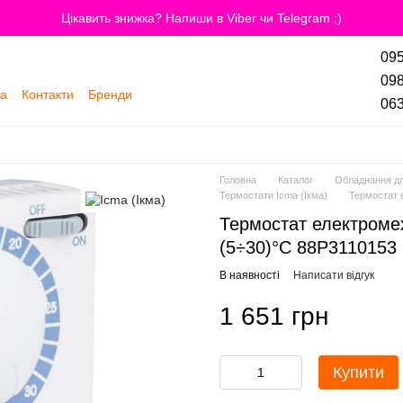
Цікавить знижка? Напиши в Viber чи Telegram ;)
095
098
та
Контакти
Бренди
063
Головна
Каталог
Обладнання дл
Термостати Icma (Ікма)
Термостат 
Термостат електроме
(5÷30)°C 88P3110153
В наявності
Написати відгук
1 651 грн
Купити