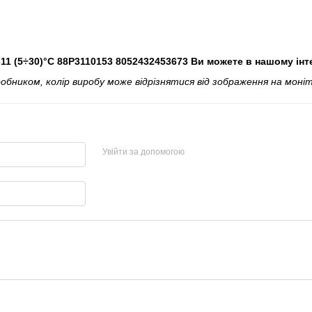
1 (5÷30)°C 88P3110153 8052432453673 Ви можете в нашому інт
ником, колір виробу може відрізнятися від зображення на моніт
Увійти за допомогою