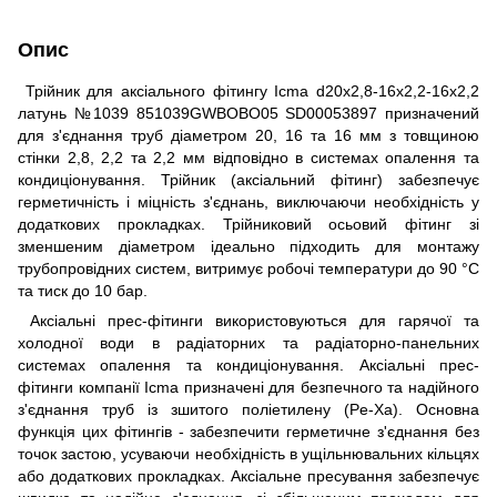
Опис
Трійник для аксіального фітингу Icma d20x2,8-16x2,2-16x2,2
латунь №1039 851039GWBOBO05 SD00053897 призначений
для з'єднання труб діаметром 20, 16 та 16 мм з товщиною
стінки 2,8, 2,2 та 2,2 мм відповідно в системах опалення та
кондиціонування. Трійник (аксіальний фітинг) забезпечує
герметичність і міцність з'єднань, виключаючи необхідність у
додаткових прокладках. Трійниковий осьовий фітинг зі
зменшеним діаметром ідеально підходить для монтажу
трубопровідних систем, витримує робочі температури до 90 °C
та тиск до 10 бар.
Аксіальні прес-фітинги використовуються для гарячої та
холодної води в радіаторних та радіаторно-панельних
системах опалення та кондиціонування. Аксіальні прес-
фітинги компанії Icma призначені для безпечного та надійного
з'єднання труб із зшитого поліетилену (Pe-Xa). Основна
функція цих фітингів - забезпечити герметичне з'єднання без
точок застою, усуваючи необхідність в ущільнювальних кільцях
або додаткових прокладках. Аксіальне пресування забезпечує