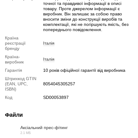
точної та правдивої інформації в описі
товару. Проте джерелом інформації є
виробник. Він залишає за собою право
вносити зміни до конструкції виробів та
комплектації, які не погіршують якість, без
попереднього повідомлення.
Країна
реєстрації
Італія
бренду
Країна-
Італія
виробник
Гарантія
10 років офіційної гарантії від виробника
Штрихкод GTIN
(EAN, UPC,
8054045305257
ISBN)
Код
SD00053897
Файли
Аксіальний прес-фітинг
2.1 МБ
PDF