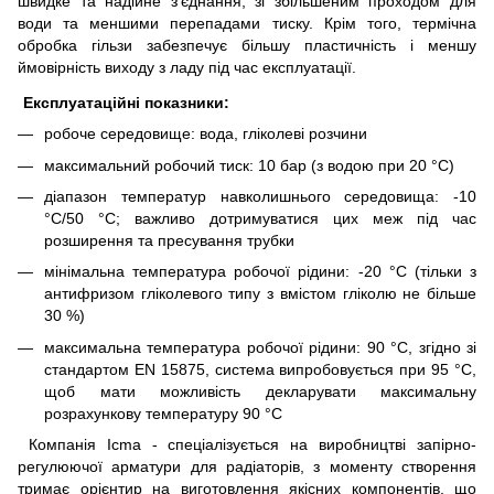
швидке та надійне з'єднання, зі збільшеним проходом для
води та меншими перепадами тиску. Крім того, термічна
обробка гільзи забезпечує більшу пластичність і меншу
ймовірність виходу з ладу під час експлуатації.
Експлуатаційні показники:
робоче середовище: вода, гліколеві розчини
максимальний робочий тиск: 10 бар (з водою при 20 °C)
діапазон температур навколишнього середовища: -10
°C/50 °C; важливо дотримуватися цих меж під час
розширення та пресування трубки
мінімальна температура робочої рідини: -20 °C (тільки з
антифризом гліколевого типу з вмістом гліколю не більше
30 %)
максимальна температура робочої рідини: 90 °C, згідно зі
стандартом EN 15875, система випробовується при 95 °C,
щоб мати можливість декларувати максимальну
розрахункову температуру 90 °C
Компанія Icma - спеціалізується на виробництві запірно-
регулюючої арматури для радіаторів, з моменту створення
тримає орієнтир на виготовлення якісних компонентів, що