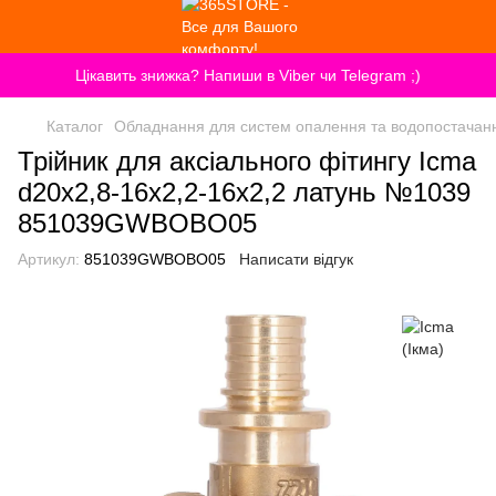
Цікавить знижка? Напиши в Viber чи Telegram ;)
Каталог
Обладнання для систем опалення та водопостачан
Трійник для аксіального фітингу Icma
d20x2,8-16x2,2-16x2,2 латунь №1039
851039GWBOBO05
Артикул:
851039GWBOBO05
Написати відгук