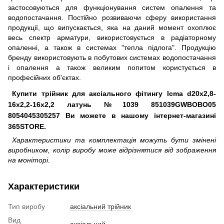
застосовуються для функціонування систем опалення та
водопостачання. Постійно розвиваючи сферу використання
продукції, що випускається, яка на даний момент охоплює
весь спектр арматури, використовується в радіаторному
опаленні, а також в системах "тепла підлога". Продукцію
бренду використовують в побутових системах водопостачання
і опалення а також великим попитом користується в
професійних об'єктах.
Купити трійник для аксіального фітингу Icma d20x2,8-
16x2,2-16x2,2 латунь №1039 851039GWBOBO05
8054045305257 Ви можете в нашому інтернет-магазині
365STORE.
Характеристики та комплектація можуть бути змінені
виробником, колір виробу може відрізнятися від зображення
на моніторі.
Характеристики
Тип виробу
аксіальний трійник
Вид
аксіальний