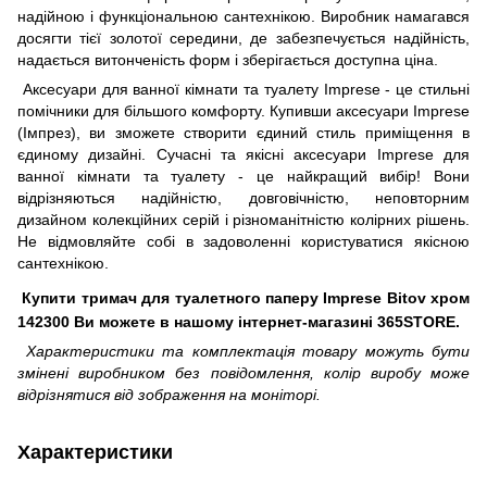
надійною і функціональною сантехнікою. Виробник намагався
досягти тієї золотої середини, де забезпечується надійність,
надається витонченість форм і зберігається доступна ціна.
Аксесуари для ванної кімнати та туалету Imprese - це стильні
помічники для більшого комфорту. Купивши аксесуари Imprese
(Імпрез), ви зможете створити єдиний стиль приміщення в
єдиному дизайні. Сучасні та якісні аксесуари Imprese для
ванної кімнати та туалету - це найкращий вибір! Вони
відрізняються надійністю, довговічністю, неповторним
дизайном колекційних серій і різноманітністю колірних рішень.
Не відмовляйте собі в задоволенні користуватися якісною
сантехнікою.
Купити тримач для туалетного паперу Imprese Bitov хром
142300 Ви можете в нашому інтернет-магазині 365STORE.
Характеристики та комплектація товару можуть бути
змінені виробником без повідомлення, колір виробу може
відрізнятися від зображення на моніторі.
Характеристики