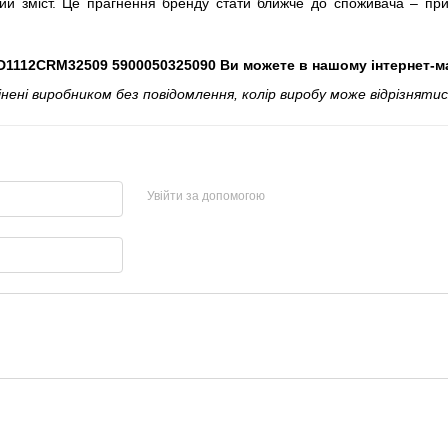
й зміст. Це прагнення бренду стати ближче до споживача – прис
AD1112CRM32509 5900050325090 Ви можете в нашому інтернет-м
і виробником без повідомлення, колір виробу може відрізнятися
Увійти за допомогою