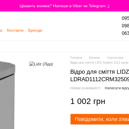
Цікавить знижка? Напиши в Viber чи Telegram ;)
095
098
та
Контакти
Бренди
063
Головна
Каталог
Сантехніка
Відро для сміття LIDZ Radom 1112 хр
Відро для сміття LID
LDRAD1112CRM3250
Немає в наявності
Написати відгу
1 002 грн
Повідомити, коли з'яв