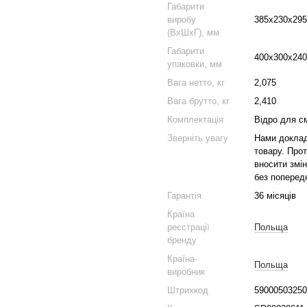
Габарити
виробу
385х230х295
(ВхШхГ), мм
Габарити
400х300х240
упаковки, мм
Вага нетто, кг
2,075
Вага брутто, кг
2,410
Комплектація
Відро для см
Зверніть увагу
Нами доклад
товару. Про
вносити змін
без поперед
Гарантія
36 місяців
Країна
реєстрації
Польща
бренду
Країна-
Польща
виробник
Штрихкод
59000503250