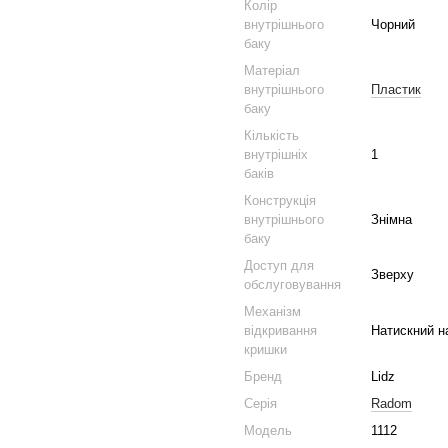
Колір
внутрішнього
Чорний
баку
Матеріал
внутрішнього
Пластик
баку
Кількість
внутрішніх
1
баків
Конструкція
внутрішнього
Знімна
баку
Доступ для
Зверху
обслуговування
Механізм
відкривання
Натискний н
кришки
Бренд
Lidz
Серія
Radom
Модель
1112