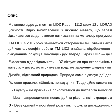
Опис
Металеве відро для сміття LIDZ Radom 1112 хром 12 л LDRAD1
цілісності. Виріб виготовлений з якісного металу, що заб
відкривається за допомогою натискання на металеву прогумова
ТМ LIDZ з 2015 року займається створенням змішувачів і аксес
цей час філософія роботи ТМ LIDZ знайшла відображення в н
очікуванням покупців. Інновації - рух вперед. Зараз LIDZ — це 
Екологічна відповідальність. LIDZ піклується про екологічніст
матеріалу дозволяє отримувати воду, не заражену шкідливими 
Дизайн, підказаний природою. Природа сама підказує ідеї для 
Головне правило: «Цінність понад ціни». Традиційно висока як
L
- Loyalty – це прагнення прислухатися до потреб та вимог сп
I
- Idea – запровадження нових ідей та рішень, які покращать 
D
- Development – постійний розвиток, пошук та дослідження, 