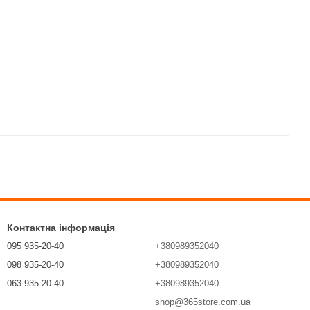
Контактна інформація
095 935-20-40
+380989352040
098 935-20-40
+380989352040
063 935-20-40
+380989352040
shop@365store.com.ua
Передзвонити вам?