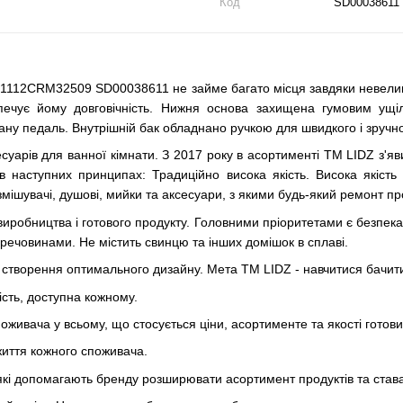
Код
SD00038611
112CRM32509 SD00038611 не займе багато місця завдяки невеликим
езпечує йому довговічність. Нижня основа захищена гумовим ущ
ну педаль. Внутрішній бак обладнано ручкою для швидкого і зручн
уарів для ванної кімнати. З 2017 року в асортименті ТМ LIDZ з'явил
аступних принципах: Традиційно висока якість. Висока якість к
змішувачі, душові, мийки та аксесуари, з якими будь-який ремонт про
ь виробництва і готового продукту. Головними пріоритетами є безпе
речовинами. Не містить свинцю та інших домішок в сплаві.
створення оптимального дизайну. Мета ТМ LIDZ - навчитися бачити п
ість, доступна кожному.
оживача у всьому, що стосується ціни, асортиментe та якості готови
життя кожного споживача.
які допомагають бренду розширювати асортимент продуктів та става