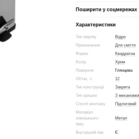
Поширити у соцмережах
Характеристики
Тип виробу
Відро
Призначення
Для сміття
Форма
Квадратна
Колір
Хром
Поверхня
Глянцева
Об‘єм, л
12
Тип конструкції
Закрита
Тип кришки
З механізмо
Спосіб монтажу
Підлоговий
Матеріал
зовнішнього
Метал
баку
Внутрішній бак
Є