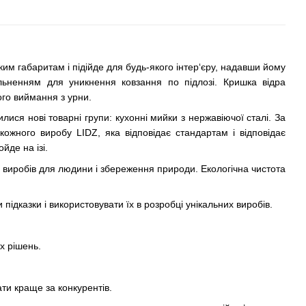
 габаритам і підійде для будь-якого інтер‘єру, надавши йому
ільненням для уникнення ковзання по підлозі. Кришка відра
ого виймання з урни.
ися нові товарні групи: кухонні мийки з нержавіючої сталі. За
ожного виробу LIDZ, яка відповідає стандартам і відповідає
йде на ізі.
ка виробів для людини і збереження природи. Екологічна чистота
ідказки і використовувати їх в розробці унікальних виробів.
х рішень.
ти краще за конкурентів.