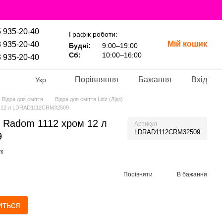
 935-20-40
Графік роботи:
Мій кошик
 935-20-40
Будні:
9:00–19:00
Сб:
10:00–16:00
 935-20-40
Порівняння
Бажання
Вхід
Укр
Відра для сміття
Відра для сміття Lidz (Лідз)
ом 12 л LDRAD1112CRM32509
Z Radom 1112 хром 12 л
Артикул
LDRAD1112CRM32509
9
к
Порівняти
В бажання
иться