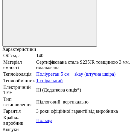
Характеристики
Об`єм, л
140
Матеріал
Сертифікована сталь S235JR товщиною 3 мм,
ємності
емальована
Теплоізоляція
Поліуретан 5 см + skay (штучна шкіра)
Теплообмінник
1 спіральний
Електричний
Ні (Додаткова опція*)
ТЕН
Тип
Підлоговий, вертикально
встановлення
Гарантія
3 роки офіційної гарантії від виробника
Країна-
Польща
виробник
Відгуки