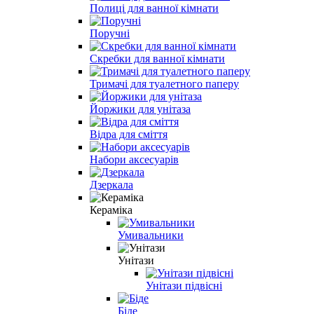
Полиці для ванної кімнати
Поручні
Скребки для ванної кімнати
Тримачі для туалетного паперу
Йоржики для унітаза
Відра для сміття
Набори аксесуарів
Дзеркала
Кераміка
Умивальники
Унітази
Унітази підвісні
Біде