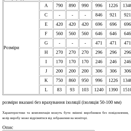
A
790
890
990
996
1226
134
C
-
-
-
846
921
921
E
420
420
420
696
696
696
F
560
560
560
646
646
646
G
-
-
-
471
471
471
Розміри
H
270
270
270
296
296
296
I
170
170
170
246
246
246
J
200
200
200
306
306
306
K
750
860
950
996
1226
134
L
83
93
103
1240
1390
151
розміри вказані без врахування ізоляції (ізоляція 50-100 мм)
Характеристики та комплектація можуть бути змінені виробником без повідомлення,
колір виробу може відрізнятися від зображення на моніторі.
Опис