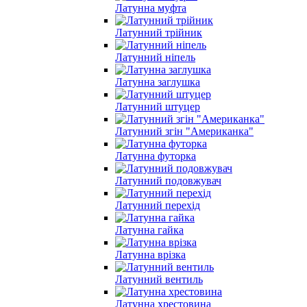
Латунна муфта
Латунний трійник
Латунний ніпель
Латунна заглушка
Латунний штуцер
Латунний згін "Американка"
Латунна футорка
Латунний подовжувач
Латунний перехід
Латунна гайка
Латунна врізка
Латунний вентиль
Латунна хрестовина