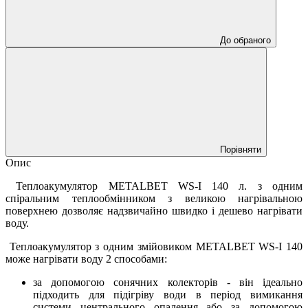
До обраного
Порівняти
Опис
Теплоакумулятор METALBET WS-I 140 л. з одним
спіральним теплообмінником з великою нагрівальною
поверхнею дозволяє надзвичайно швидко і дешево нагрівати
воду.
Теплоакумулятор з одним змійовиком METALBET WS-I 140
може нагрівати воду 2 способами:
за допомогою сонячних колекторів - він ідеально
підходить для підігріву води в період вимикання
системи центрального опалення або за допомогою