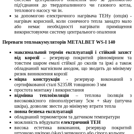
під'єднання до твердопаливного чи газового котла,
теплового насосу чи ін.
за допомогою електричного нагрівача ТЕНу (опція) -
нагрівач корисний, коли сонячного тепла занадто мало
або немає необхідності нагрівати приміщення
використовуючи систему центрального опалення
Переваги теплоакумуляторів METALBET WS-I 140
максимальний термін експлуатації і стійкий захист
від корозії
– резервуар покритий рівномірним та
товстим шаром емалі стійкої до сколів та іржі а також
обладнаний магнієвим анодом, що зводить до мінімуму
ризик виникнення корозії
міцна конструкція
- резервуар виконаний з
сертифікованої сталі S235JR товщиною 3 мм
простота монтажу і використання
відмінна теплоізоляція
– теплова ізоляція з
високоякісного пінополіуретану 5см + skay (штучна
шкіра), дозволяє звести до мінімуму втрати тепла
повна безпека експлуатації
обладнаний термометром та датчиком температури
можливість вбудувати
електричний ТЕН
висока естетика виконання, резервуар покритий
штучною шкірою (skay) червоного або сірого кольору