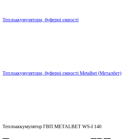
Теплоакумулятори, буферні ємності
Теплоакумулятори, буферні ємності Metalbet (Металбет)
Теплоаккумулятор ГВП METALBET WS-I 140