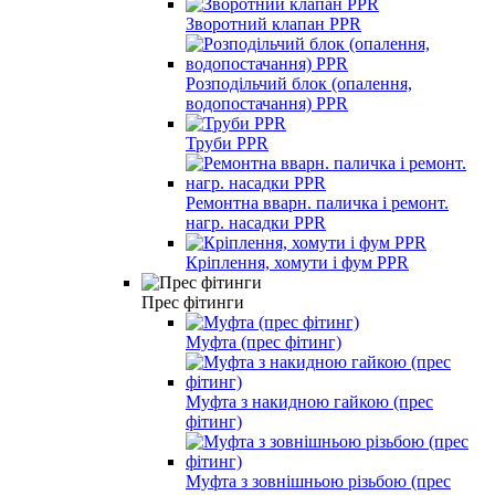
Зворотний клапан PPR
Розподільчий блок (опалення,
водопостачання) PPR
Труби PPR
Ремонтна вварн. паличка і ремонт.
нагр. насадки PPR
Кріплення, хомути і фум PPR
Прес фітинги
Муфта (прес фітинг)
Муфта з накидною гайкою (прес
фітинг)
Муфта з зовнішньою різьбою (прес