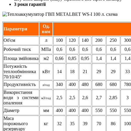
3 роки гарантії
Од.
Параметри
вим
Об'єм
л
100
120
140
200
250
300
Робочий тиск
МПа
0,6
0,6
0,6
0,6
0,6
0,6
Площа змійовика
м2
0,66
0,85
0,95
1,4
1,4
1,4
Потужність
теплообмінника
кВт
14
18
21
29
29
33
70/10/45º
Продуктивність
340
400
480
680
680
780
л/год
Використання
води з системи
2,5
2,5
2,6
2,7
2,85
3
м3/год
опалення
Діаметр
мм
400
400
400
550
550
550
Маса
порожнього
кг
32
35
39
70
86
100
резервуару