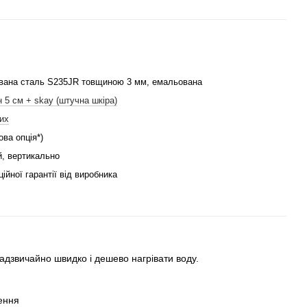
вана сталь S235JR товщиною 3 мм, емальована
 5 см + skay (штучна шкіра)
их
ова опція*)
й, вертикально
ційної гарантії від виробника
дзвичайно швидко і дешево нагрівати воду.
лення