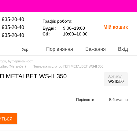
 935-20-40
Графік роботи:
Мій кошик
 935-20-40
Будні:
9:00–19:00
Сб:
10:00–16:00
 935-20-40
Порівняння
Бажання
Вхід
Укр
ори, буферні ємності
albet (Металбет)
Теплоаккумулятор ГВП METALBET WS-II 350
ВП METALBET WS-II 350
Артикул
WSII350
Порівняти
В бажання
иться