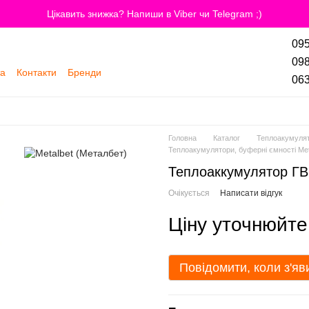
Цікавить знижка? Напиши в Viber чи Telegram ;)
095
098
та
Контакти
Бренди
063
Головна
Каталог
Теплоакумулят
Теплоакумулятори, буферні ємності Met
Теплоаккумулятор Г
Очікується
Написати відгук
Ціну уточнюйте
Повідомити, коли з'яв