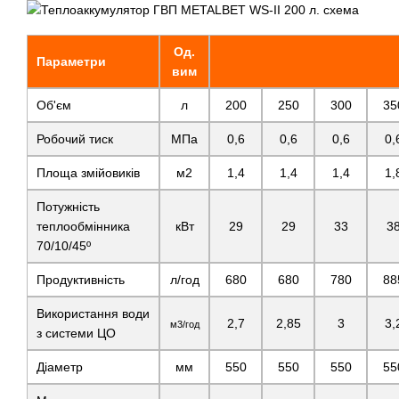
Од.
Параметри
вим
Об'єм
л
200
250
300
35
Робочий тиск
МПа
0,6
0,6
0,6
0,
Площа змійовиків
м2
1,4
1,4
1,4
1,
Потужність
теплообмінника
кВт
29
29
33
3
70/10/45º
Продуктивність
л/год
680
680
780
88
Використання води
2,7
2,85
3
3,
м3/год
з системи ЦО
Діаметр
мм
550
550
550
55