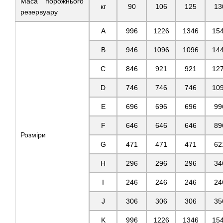
Маса порожнього
кг
90
106
125
13
резервуару
A
996
1226
1346
15
B
946
1096
1096
14
C
846
921
921
12
D
746
746
746
10
E
696
696
696
99
F
646
646
646
89
Розміри
G
471
471
471
62
H
296
296
296
34
I
246
246
246
24
J
306
306
306
35
K
996
1226
1346
15