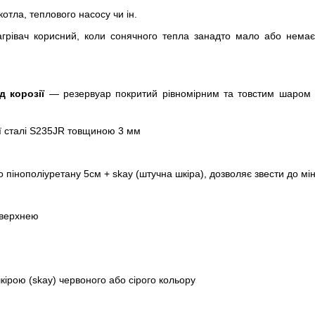
отла, теплового насосу чи ін.
грівач корисний, коли сонячного тепла занадто мало або немає
д корозії
— резервуар покритий рівномірним та товстим шаром ем
ї сталі S235JR товщиною 3 мм
о пінополіуретану 5см + skay (штучна шкіра), дозволяє звести до мі
оверхнею
ірою (skay) червоного або сірого кольору