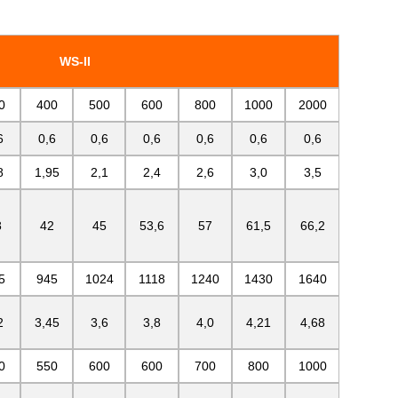
WS-II
0
400
500
600
800
1000
2000
6
0,6
0,6
0,6
0,6
0,6
0,6
8
1,95
2,1
2,4
2,6
3,0
3,5
8
42
45
53,6
57
61,5
66,2
5
945
1024
1118
1240
1430
1640
2
3,45
3,6
3,8
4,0
4,21
4,68
0
550
600
600
700
800
1000