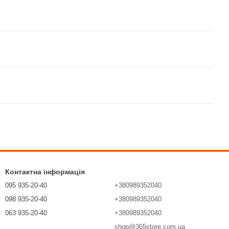
Контактна інформація
095 935-20-40
+380989352040
098 935-20-40
+380989352040
063 935-20-40
+380989352040
shop@365store.com.ua
Передзвонити вам?