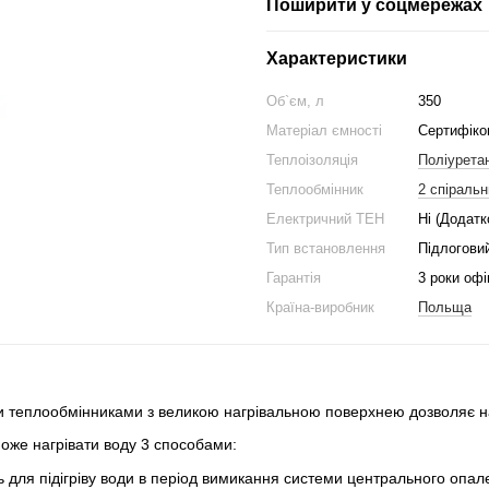
Поширити у соцмережах
Характеристики
Об`єм, л
350
Матеріал ємності
Сертифіко
Теплоізоляція
Поліуретан
Теплообмінник
2 спіральн
Електричний ТЕН
Ні (Додатк
Тип встановлення
Підлогови
Гарантія
3 роки офі
Країна-виробник
Польща
 теплообмінниками з великою нагрівальною поверхнею дозволяє на
же нагрівати воду 3 способами:
ь для підігріву води в період вимикання системи центрального опа