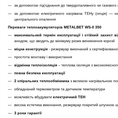
за допомогою під'єднання до твердопаливного чи газового к
за допомогою електричного нагрівача ТЕНу (опція) — на
центрального опалення
Переваги теплоакумуляторів METALBET WS-II 350
максимальний термін експлуатації і стійкий захист ві
анодом, що зводить до мінімуму ризик виникнення корозії
міцна конструкція
- резервуар виконаний з сертифіковано
простота монтажу і використання
відмінна теплоізоляція
– теплова ізоляція з високоякісног
повна безпека експлуатації
2 спіральних теплообмінника
з великою нагрівальною п
обладнаний термометром та датчиком температури
можливість вбудувати
електричний ТЕН
висока естетика виконання, резервуар покритий штучною шк
3 роки гарантії