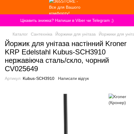
Цікавить знижка? Напиши в Viber чи Telegram ;)
Каталог
Сантехніка
Йоржики для унітаза
Йоржики для уніт
Йоржик для унітаза настінний Kroner
KRP Edelstahl Kubus-SCH3910
нержавіюча сталь/скло, чорний
CV025649
Артикул:
Kubus-SCH3910
Написати відгук