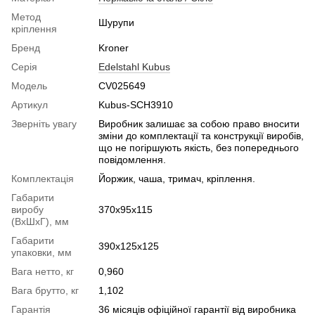
Метод
Шурупи
кріплення
Бренд
Kroner
Серія
Edelstahl Kubus
Модель
CV025649
Артикул
Kubus-SCH3910
Зверніть увагу
Виробник залишає за собою право вносити
зміни до комплектації та конструкції виробів,
що не погіршують якість, без попереднього
повідомлення.
Комплектація
Йоржик, чаша, тримач, кріплення.
Габарити
виробу
370х95х115
(ВхШхГ), мм
Габарити
390х125х125
упаковки, мм
Вага нетто, кг
0,960
Вага брутто, кг
1,102
Гарантія
36 місяців офіційної гарантії від виробника