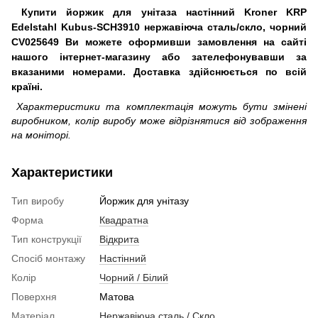
Купити йоржик для унітаза настінний Kroner KRP
Edelstahl Kubus-SCH3910 нержавіюча сталь/скло, чорний
CV025649 Ви можете оформивши замовлення на сайті
нашого інтернет-магазину або зателефонувавши за
вказаними номерами. Доставка здійснюється по всій
країні.
Характеристики та комплектація можуть бути змінені
виробником, колір виробу може відрізнятися від зображення
на моніторі.
Характеристики
Тип виробу
Йоржик для унітазу
Форма
Квадратна
Тип конструкції
Відкрита
Спосіб монтажу
Настінний
Колір
Чорний / Білий
Поверхня
Матова
Матеріал
Нержавіюча сталь / Скло