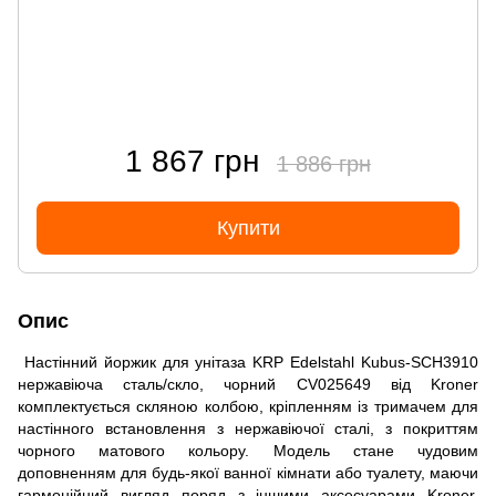
1 867 грн
1 886 грн
Купити
Опис
Настінний йоржик для унітаза KRP Edelstahl Kubus-SCH3910
нержавіюча сталь/скло, чорний CV025649 від Kroner
комплектується скляною колбою, кріпленням із тримачем для
настінного встановлення з нержавіючої сталі, з покриттям
чорного матового кольору. Модель стане чудовим
доповненням для будь-якої ванної кімнати або туалету, маючи
гармонійний вигляд поряд з іншими аксесуарами Kroner.