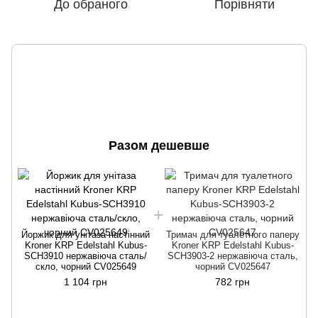
До обраного
Порівняти
Разом дешевше
Й
Йоржик для унітаза настінний
Тримач для туалетного паперу
Kroner KRP Edelstahl Kubus-
Kroner KRP Edelstahl Kubus-
SCH3910 нержавіюча сталь/
SCH3903-2 нержавіюча сталь,
скло, чорний CV025649
чорний CV025647
1 104 грн
782 грн