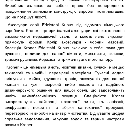
Виробник залишає за собою право без попереднього
повідомлення змінювати конструкцію виробів і комплектацію,
що не погіршує якості.
Аксесуари серії Edelstahl Kubus від відомого німецького
виробника Kroner - це оригінальні аксесуари, які виготовлені з
високоякісної нержавіючої сталі, та мають явно виражені
прямокутні форми. Колір аксесуарів - чорний матовий.
Колекція Kroner Edelstahl Kubus включає в себе гачки для
рушників, полички для ванної кімнати, мильнички, склянки,
тримачі рушників, йоржики та тримачі туалетного паперу.
Kroner - це німецька якість, новітній дизайн, сучасні німецькі
технології та надійні, перевірені матеріали. Сучасні моделі
змішувачів, мийок, тдушових трапів, аксесуарів для ванної
кімнати та кухні, широкий вибір якісного та надійного
дизайнерського рішення для вашої оселі, що задовольнить
навіть найвибагливішого покупця. Спеціалісти Kroner
використовують найкращі технології лиття, гальванізації,
шліфування, покриття та збірки сантехнічної продукції,
перетворюючи вироби на витвір мистецтва. Відчувайте щодня
справжнє задоволення, керуючи водою та гарним настроєм
разом з Kroner.