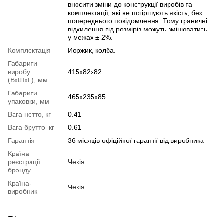
вносити зміни до конструкції виробів та
комплектації, які не погіршують якість, без
попереднього повідомлення. Тому граничні
відхилення від розмірів можуть змінюватись
у межах ± 2%.
Комплектація
Йоржик, колба.
Габарити
виробу
415х82х82
(ВхШхГ), мм
Габарити
465х235х85
упаковки, мм
Вага нетто, кг
0.41
Вага брутто, кг
0.61
Гарантія
36 місяців офіційної гарантії від виробника
Країна
реєстрації
Чехія
бренду
Країна-
Чехія
виробник