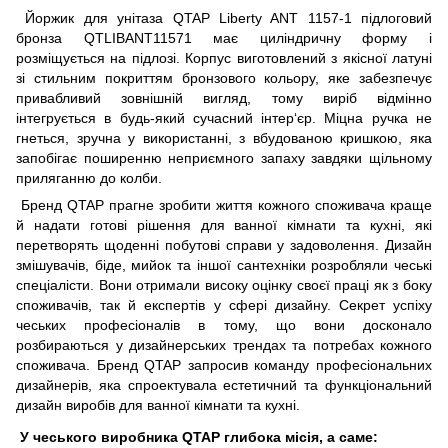
Йоржик для унітаза QTAP Liberty ANT 1157-1 підлоговий
бронза QTLIBANT11571 має циліндричну форму і
розміщується на підлозі. Корпус виготовлений з якісної латуні
зі стильним покриттям бронзового кольору, яке забезпечує
привабливий зовнішній вигляд, тому виріб відмінно
інтегрується в будь-який сучасний інтер‘єр. Міцна ручка не
гнеться, зручна у використанні, з вбудованою кришкою, яка
запобігає поширенню неприємного запаху завдяки щільному
приляганню до колби.
Бренд QTAP прагне зробити життя кожного споживача краще
й надати готові рішення для ванної кімнати та кухні, які
перетворять щоденні побутові справи у задоволення. Дизайн
змішувачів, біде, мийок та іншої сантехніки розробляли чеські
спеціалісти. Вони отримали високу оцінку своєї праці як з боку
споживачів, так й експертів у сфері дизайну. Секрет успіху
чеських професіоналів в тому, що вони досконало
розбираються у дизайнерських трендах та потребах кожного
споживача. Бренд QTAP запросив команду професіональних
дизайнерів, яка спроектувала естетичний та функціональний
дизайн виробів для ванної кімнати та кухні.
У чеського виробника QTAP глибока місія, а саме: