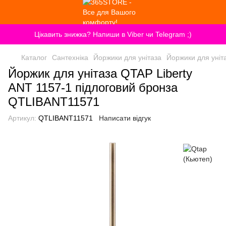
Цікавить знижка? Напиши в Viber чи Telegram ;)
Каталог
Сантехніка
Йоржики для унітаза
Йоржики для уніт
Йоржик для унітаза QTAP Liberty
ANT 1157-1 підлоговий бронза
QTLIBANT11571
Артикул:
QTLIBANT11571
Написати відгук