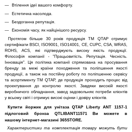
Втілення ідеї вашого комфорту.
Естетична насолода.
Бездоганна репутація.
Економія часу, як найцінішого ресурсу.
Протягом більше 30 років продукція TM QTAP отримує
сертифікати BSCI, ISO9001, ISO14001, CE, CUPC, CSA, WRAS,
ROHS, ACS, які підтверджують високу якість продукції.
Філософія компанії - "Працьовитість. Репутація. Чесність.
Інновація". Ця політика компанії спрямована на просування
бренду за межі країни походження та поліпшення якості
продукції, а також на постійну роботу по поліпшенню сервісу
та асортименту TM QTAP, де продукція проходить процес від
проектування до контролю якості. Завдяки високій якості
виробничого обладнання, завод задовольняє потреби клієнтів
у всьому світі і отримує високі оцінки і довіру клієнтів.
Купити йоржик для унітаза QTAP Liberty ANT 1157-1
підлоговий бронза QTLIBANT11571 Ви можете в
нашому інтернет-магазині 365STORE.
Характеристики та комплектація товару можуть бути