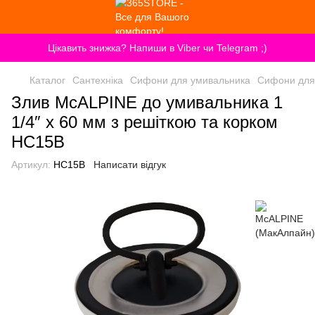
Цікавить знижка? Напиши в Viber чи Telegram ;)
Каталог
Сантехніка
Сифони для умивальника
Сифони для
Злив McALPINE до умивальника 1
1/4″ x 60 мм з решіткою та корком
HC15B
Артикул:
HC15B
Написати відгук