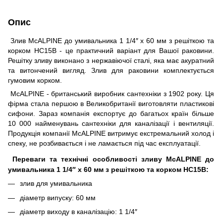
Опис
Злив McALPINE до умивальника 1 1/4″ x 60 мм з решіткою та
корком HC15B - це практичний варіант для Вашої раковини.
Решітку зливу виконано з нержавіючої сталі, яка має акуратний
та витончений вигляд. Злив для раковини комплектується
гумовим корком.
McALPINE - британський виробник сантехніки з 1902 року. Ця
фірма стала першою в Великобританії виготовляти пластикові
сифони. Зараз компанія експортує до багатьох країн більше
10 000 найменувань сантехніки для каналізації і вентиляції.
Продукція компанії McALPINE витримує екстремальний холод і
спеку, не розбивається і не ламається під час експлуатації.
Переваги та технічні особливості зливу McALPINE до
умивальника 1 1/4″ x 60 мм з решіткою та корком HC15B:
злив для умивальника
діаметр випуску: 60 мм
діаметр виходу в каналізацію: 1 1/4″