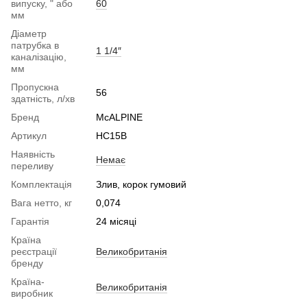
випуску, " або
60
мм
Діаметр
патрубка в
1 1/4″
каналізацію,
мм
Пропускна
56
здатність, л/хв
Бренд
McALPINE
Артикул
HC15B
Наявність
Немає
переливу
Комплектація
Злив, корок гумовий
Вага нетто, кг
0,074
Гарантія
24 місяці
Країна
реєстрації
Великобританія
бренду
Країна-
Великобританія
виробник