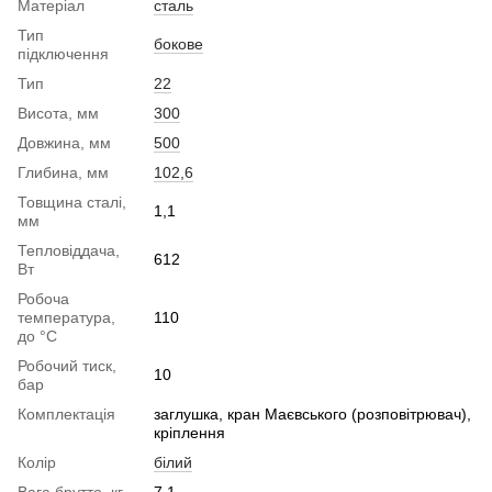
Матеріал
сталь
Тип
бокове
підключення
Тип
22
Висота, мм
300
Довжина, мм
500
Глибина, мм
102,6
Товщина сталі,
1,1
мм
Тепловіддача,
612
Вт
Робоча
температура,
110
до °С
Робочий тиск,
10
бар
Комплектація
заглушка, кран Маєвського (розповітрювач),
кріплення
Колір
білий