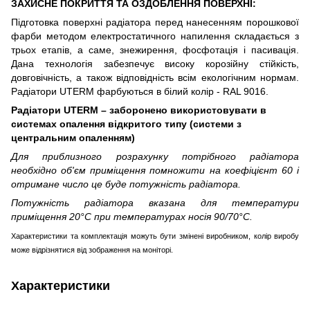
ЗАХИСНЕ ПОКРИТТЯ ТА ОЗДОБЛЕННЯ ПОВЕРХНІ:
Підготовка поверхні радіатора перед нанесенням порошкової
фарби методом електростатичного напилення складається з
трьох етапів, а саме, знежирення, фосфотація і пасивація.
Дана технологія забезпечує високу корозійну стійкість,
довговічність, а також відповідність всім екологічним нормам.
Радіатори UTERM фарбуються в білий колір - RAL 9016.
Радіатори UTERM – заборонено використовувати в
системах опалення вiдкритого типу (системи з
центральним опаленням)
Для приблизного розрахунку потрібного радіатора
необхідно об'єм приміщення помножити на коефіцієнт 60 і
отримане число це буде потужність радіатора.
Потужність радіатора вказана для температури
приміщення 20°С при температурах носія 90/70°С.
Характеристики та комплектація можуть бути змінені виробником, колір виробу
може відрізнятися від зображення на моніторі.
Характеристики