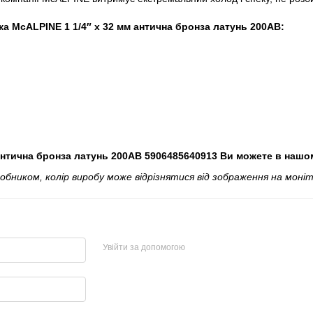
а McALPINE 1 1/4″ x 32 мм антична бронза латунь 200AB:
нтична бронза латунь 200AB 5906485640913 Ви можете в нашом
ником, колір виробу може відрізнятися від зображення на моніт
Увійти за допомогою