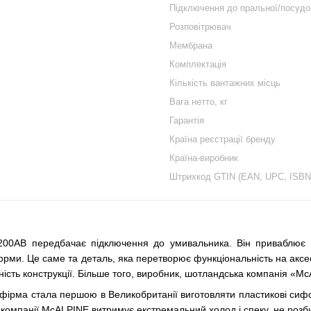
Підключення до пральної/посуд
Розповітрювач
Мембрана
Комплектація
Кількість вантажних місць
Вага нетто, кг
Гарантія
Країна реєстрації бренду
Країна-виробник
Штрихкод GTIN (EAN, UPC, ISBN
00AB передбачає підключення до умивальника. Він приваблює 
форми. Це саме та деталь, яка перетворює функціональність на аксес
ійність конструкції. Більше того, виробник, шотландська компанія «Mc
фірма стала першою в Великобританії виготовляти пластикові сифо
я компанії McALPINE витримує екстремальний холод і спеку, не розби