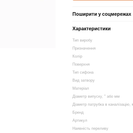
Поширити у соцмережах
Характеристики
Тип виробу
Призначення
Колір
Поверхня
Тип сифона
Вид затвору
Матеріал
Діаметр випуску, " або мм
Діаметр патрубка в каналізацію,
Бренд
Артикул
Наявність переливу