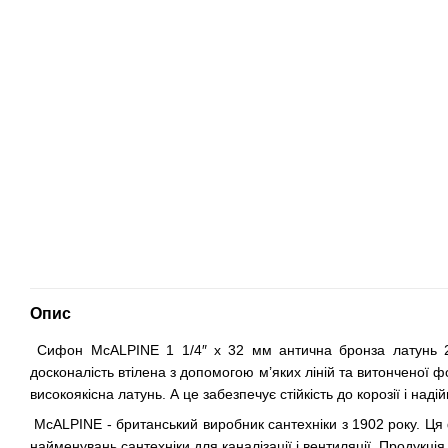
Опис
Сифон McALPINE 1 1/4″ x 32 мм антична бронза латунь 2
досконалість втілена з допомогою м’яких ліній та витонченої 
високоякісна латунь. А це забезпечує стійкість до корозії і над
McALPINE - британський виробник сантехніки з 1902 року. Ця 
найменувань сантехніки для каналізації і вентиляції. Продукці