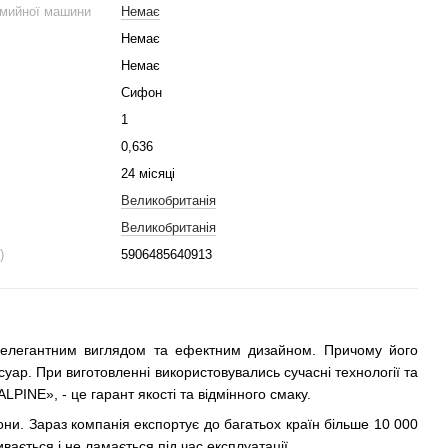
омийної машини
Немає
Немає
Немає
Сифон
1
0,636
24 місяці
Великобританія
Великобританія
)
5906485640913
елегантним виглядом та ефектним дизайном. Причому його
уар. При виготовленні використовувались сучасні технології та
ALPINE», - це гарант якості та відмінного смаку.
ни. Зараз компанія експортує до багатьох країн більше 10 000
вається і не ламається під час експлуатації.