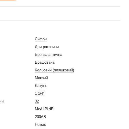
Сифон
Для раковини
Бронза антична
Брашована
Колбовий (пляшковий)
Мокрий
Латунь
1 1/4"
 мм
32
McALPINE
200AB
Немає