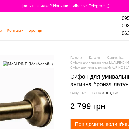
Цікавить знижка? Напиши в Viber чи Telegram ;)
095
098
та
Контакти
Бренди
063
Головна
Каталог
Сантехніка
Сифони для умивальника McALPINE (М
Сифон для умивальника McALPINE 1 1/4
Сифон для умивальни
антична бронза лату
Очікується
Написати відгук
2 799 грн
Повідомити, коли з'яв