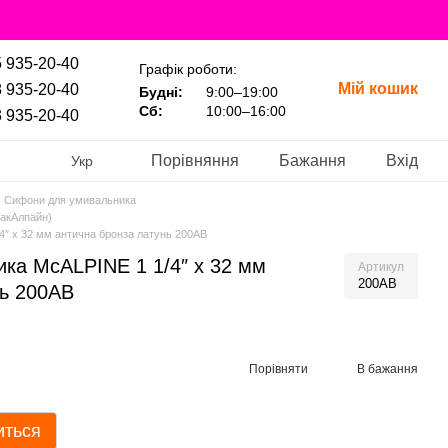
 935-20-40
Графік роботи:
Мій кошик
 935-20-40
Будні:
9:00–19:00
Сб:
10:00–16:00
 935-20-40
Порівняння
Бажання
Вхід
Укр
Сифони для умивальника
акАлпайн)
″ x 32 мм антична бронза латунь 200AB
ка McALPINE 1 1/4″ x 32 мм
Артикул
200AB
нь 200AB
Порівняти
В бажання
иться