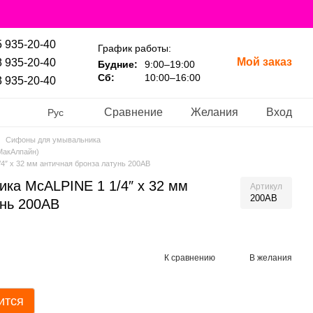
 935-20-40
График работы:
Мой заказ
 935-20-40
Будние:
9:00–19:00
Сб:
10:00–16:00
 935-20-40
Сравнение
Желания
Вход
Рус
Сифоны для умывальника
МакАлпайн)
″ x 32 мм античная бронза латунь 200AB
ка McALPINE 1 1/4″ x 32 мм
Артикул
200AB
унь 200AB
К сравнению
В желания
ится