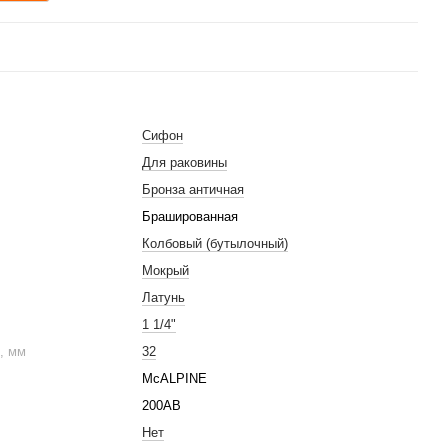
Сифон
Для раковины
Бронза античная
Брашированная
Колбовый (бутылочный)
Мокрый
Латунь
1 1/4"
, мм
32
McALPINE
200AB
Нет