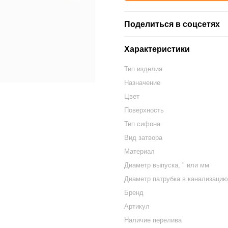
Поделиться в соцсетях
Характеристики
Тип изделия
Назначение
Цвет
Поверхность
Тип сифона
Вид затвора
Материал
Диаметр выпуска, " или мм
Диаметр патрубка в канализацию
Бренд
Артикул
Наличие перелива