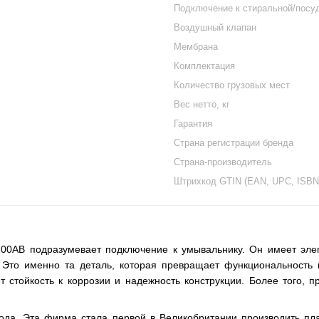
Подключение к стиральной/посу
Воздушный клапан
Мембрана
Комплектация
Количество грузовых мест
Вес нетто, кг
Гарантия
Страна регистрации бренда
Страна-производитель
Штрихкод GTIN (EAN, UPC, ISBN
00AB подразумевает подключение к умывальнику. Он имеет эле
то именно та деталь, которая превращает функциональность в
т стойкость к коррозии и надежность конструкции. Более того, 
ода. Эта фирма стала первой в Великобритании производить пл