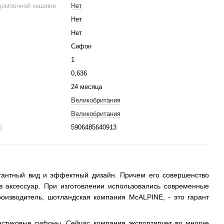
домоечной машине
Нет
Нет
Нет
Сифон
1
0,636
24 месяца
Великобритания
Великобритания
)
5906485640913
гантный вид и эффектный дизайн. Причем его совершенство
 аксессуар. При изготовлении использовались современные
производитель, шотландская компания McALPINE, - это гарант
астиковые сифоны. Сейчас компания экспортирует во многие