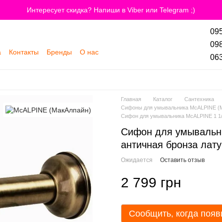
Интересует скидка? Напиши в Viber или Telegram ;)
095
098
а
Контакты
Бренды
О нас
063
Главная
Каталог
Сантехника
Сифоны для умывальника McALPINE (
Сифон для умывальника McALPINE 1 1/4
Сифон для умывальни
античная бронза лат
Ожидается
Оставить отзыв
2 799 грн
Сообщить, когда появ