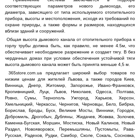
соответствующих параметров нового дымохода, его
диаметра, зависящего от типа используемого отопительного
прибора, высоты и местоположения, исходя из требований по
охране природы, а также формы и размеров, находящихся
вблизи зданий и сооружений.
Общая высота дымового канала от отопительного прибора к
горлу трубы должна быть, как правило, не менее 4.5м, что
обеспечивает необходимое разрежение и создает тягу. В без
чердачных домах при условии обеспечения устойчивой тяги
высота дымового канала может быть принята меньше 4,5 м.
365store.com.ua предлагает широкий выбор товаров по
низким ценам для жителей Львова, а также городов Киев,
Винница, Днепр, Житомир, Запорожье, Ивано-Франковск,
Кропивницкий, Луцк, Львов, Николаев, Одесса, Полтава,
Ровно, Сумы, Тернополь Ужгород, Харьков, Херсон,
Хмельницкий, Черкассы, Чернигов, Черновцы, Белз, Бибрка,
Борислав, Броды, Буск, Великие Мосты, Винники, Городок,
Добромиль, Дрогобыч, Дубляны, Жидачев, Жовква, Золочев,
Каменка-Бугская, Моршин, Мостиска, Новый Калинов, Новый
Раздел, Новояворовск, Перемышляны, Пустомыты, Рава-
Русская, Радехов, Рудки, Самбор, Сколе, Сокаль, Сосновка,